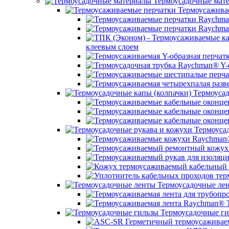
Термоусадочные мат
Термоусажива
клеевым слоем
Термоусад
Термоусад
Термоусадочные ле
Термоусадочные ги