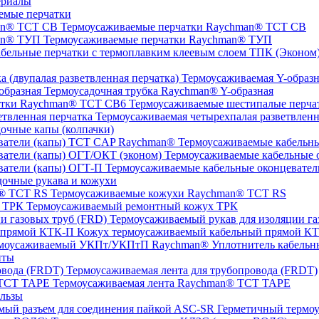
ериалы
емые перчатки
Термоусаживаемые перчатки Raychman® TCT CB
Термоусаживаемые перчатки Raychman® ТУП
ТПК (Эконом) 
Термоусаживаемая Y-образна
Термоусадочная трубка Raychman® Y-образная
Термоусаживаемые шестипалые перч
Термоусаживаемая четырехпалая разветвленн
очные капы (колпачки)
Термоусаживаемые кабельны
Термоусаживаемые кабельные о
Термоусаживаемые кабельные оконцевател
очные рукава и кожухи
Термоусаживаемые кожухи Raychman® TCT RS
Термоусаживаемый ремонтный кожух ТРК
Термоусаживаемый рукав для изоляции га
Кожух термоусаживаемый кабельный прямой К
Уплотнитель кабель
нты
Термоусаживаемая лента для трубопровода (FRDT)
Термоусаживаемая лента Raychman® TCT TAPE
льзы
ASC‐SR Герметичный термоус