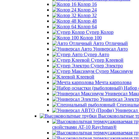
Колор 16
Колор 24
Колор 32
Колор 48
Колор 64
Супер Колор
Колор 100
Авто Отличный
Универсал Авто
Супер Авто
Супер Клеевой
Супер Электро
Супер Максимум
Клеевой
Мечта карполова
Набор 
Универсал Мак
Универсал Электр
Специаль
Универсал
Высоковольтные т
свойствами AT-10 Raychman®