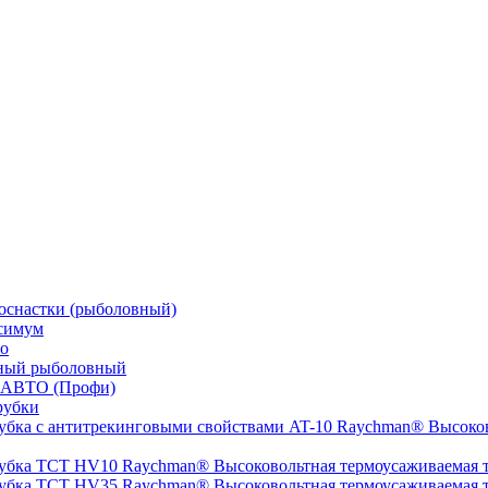
оснастки (рыболовный)
симум
о
ный рыболовный
 АВТО (Профи)
рубки
Высоков
Высоковольтная термоусаживаемая
Высоковольтная термоусаживаемая