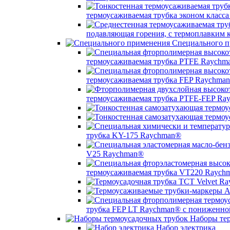
термоусаживаемая трубка эконом класс
подавляющая горения, с термоплавким
Специального п
термоусаживаемая трубка PTFE Raychm
термоусаживаемая трубка FEP Raychma
термоусаживаемая трубка PTFE-FEP Ra
трубка KY-175 Raychman®
V25 Raychman®
термоусаживаемая трубка VT220 Raych
трубка FEP LT Raychman® с пониженно
Наборы тер
Набор электрика