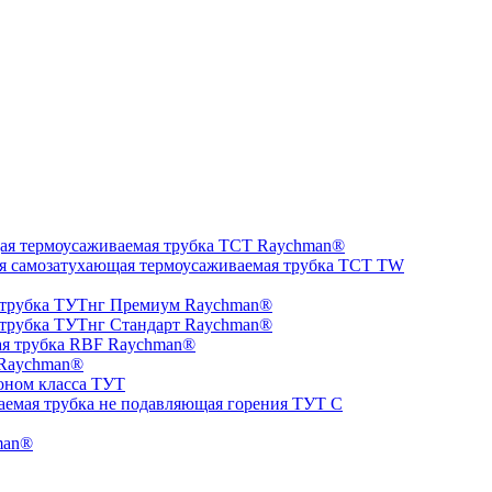
ая термоусаживаемая трубка ТCT Raychman®
я самозатухающая термоусаживаемая трубка ТCT TW
 трубка ТУТнг Премиум Raychman®
 трубка ТУТнг Стандарт Raychman®
ая трубка RBF Raychman®
 Raychman®
оном класса ТУТ
аемая трубка не подавляющая горения ТУТ С
man®