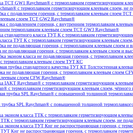
chman® с термоплавким герметизирующим клеевым слоем, не п
 клеевым слоем TCT GW2 Raychman®
тренним термоплавким клеевым слоем TCT GW3 Raychman®
 класса ТУТ К с термоплавким герметизирующим клеевым слоем
а не подавляющая горения, с термоплавким клеевым слоем и 
, с термоплавким клеевым слоем ТУТ КС
Толстостенная клеева
 клеевым слоем CFW Raychman®
n® с термоплавким герметизирующим клеевым слоем, чёрного и
ая трубка SPL Raychman® с повышенной толщиной термоплавког
а ТТК с термоплавким герметизирующим клеевым слоем, не под
а ТУТ Кнг не распространяющая горения, с термоплавким герм