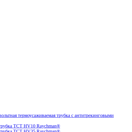
ольтная термоусаживаемая трубка с антитрекинговыми
 трубка TCT HV10 Raychman®
 трубка TCT HV35 Raychman®