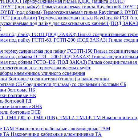
Термоусаживаемая гильза КДЗС (защита ВОЛС)
Термоусаживаемая гильза Raychman® DYST (
Термоусаживаемая гильза Raychman® DYBT
Термоусаживаемая гильза Raychman® ГСТ (по
)
Гильза соединительная тер
Гильза соеди
Гильза соединительн
Гильза соединительн
Гильза соединительна
плектующие для термоусаживаемых муфт
аборы клеммников уличного освещения
Болтовые соединители (гильзы) и наконечники
Соединители (гильзы) со срывными болтами СБ
ки болтовые НБ
ики болтовые НК
ь болтовой ГД
ники болтовые ЭНБ
ели болтовые ЭСБ
Наконечники под
Наконечники кабельные алюмомедные ТАМ
Наконечники кабельные алюминиевые ТА