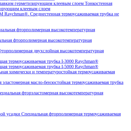
Тонкостенная
изирующим клеевым слоем
Среднестенная термоусаживаемая трубка не
альная фторполимерная высокотемпературная
льная фторполимерная высокотемпературная
торполимерная двухслойная высокотемпературная
щая термоусаживаемая трубка I-3000 Raychman®
щая термоусаживаемая трубка I-5000 Raychman®
ная химически и температуростойкая термоусаживаемая
 эластомерная масло-бензостойкая термоусаживаемая трубка
циальная фторэластомерная высокотемпературная
Специальная фторполимерная термоусаживаемая