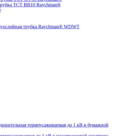
трубка TCT BB10 Raychman®
0
двухслойная трубка Raychman® WDWT
динительная термоусаживаемая до 1 кВ в бумажной
рмоусаживаемая до 1 кВ в пластмассовой изоляции