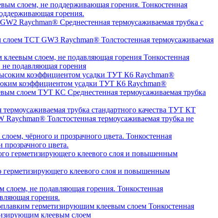
Тонкостенная
оддерживающая горения.
Среднестенная термоусаживаемая трубка c
Толстостенная термоусаживаемая
Тонкостенная
, не подавляющая горения
высоким коэффициентом усадки ТУТ К6 Raychman®
Среднестенная термоусаживаемая трубка
я термоусаживаемая трубка стандартного качества ТУТ КТ
Толстостенная термоусаживаемая трубка не
Тонкостенная
 прозрачного цвета.
о герметизирующего клеевого слоя и повышенным
Тонкостенная
авляющая горения.
Тонкостенная
етизирующим клеевым слоем