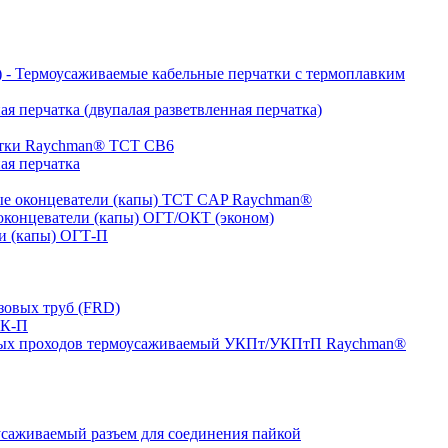
- Термоусаживаемые кабельные перчатки с термоплавким
я перчатка (двупалая разветвленная перчатка)
атки Raychman® ТСТ СВ6
ая перчатка
е оконцеватели (капы) ТCT CAP Raychman®
концеватели (капы) ОГТ/ОКТ (эконом)
и (капы) ОГТ-П
зовых труб (FRD)
ТК-П
ных проходов термоусаживаемый УКПт/УКПтП Raychman®
аживаемый разъем для соединения пайкой