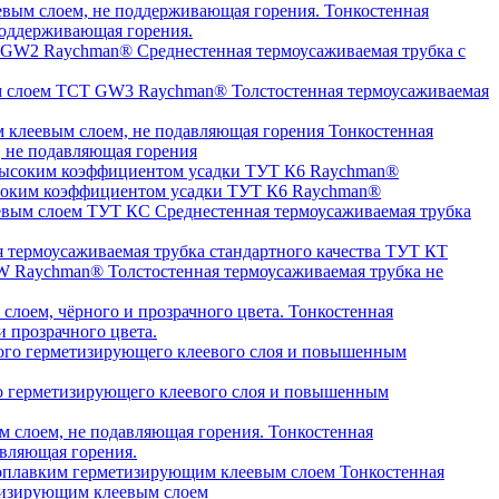
Тонкостенная
оддерживающая горения.
Среднестенная термоусаживаемая трубка c
Толстостенная термоусаживаемая
Тонкостенная
, не подавляющая горения
высоким коэффициентом усадки ТУТ К6 Raychman®
Среднестенная термоусаживаемая трубка
я термоусаживаемая трубка стандартного качества ТУТ КТ
Толстостенная термоусаживаемая трубка не
Тонкостенная
 прозрачного цвета.
о герметизирующего клеевого слоя и повышенным
Тонкостенная
авляющая горения.
Тонкостенная
етизирующим клеевым слоем