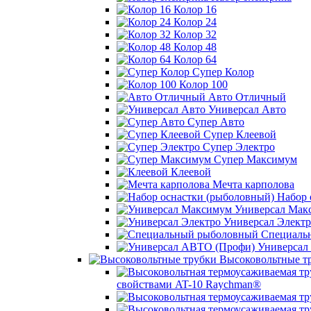
Колор 16
Колор 24
Колор 32
Колор 48
Колор 64
Супер Колор
Колор 100
Авто Отличный
Универсал Авто
Супер Авто
Супер Клеевой
Супер Электро
Супер Максимум
Клеевой
Мечта карполова
Набор 
Универсал Мак
Универсал Электр
Специаль
Универсал
Высоковольтные т
свойствами AT-10 Raychman®