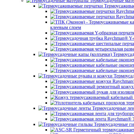
Термоусадочные мат
Термоусажива
клеевым слоем
Термоусад
Термоусад
Термоусадочные ле
Термоусадочные ги