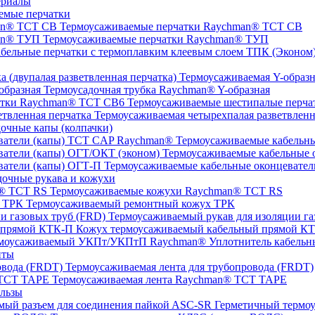
ериалы
емые перчатки
Термоусаживаемые перчатки Raychman® TCT CB
Термоусаживаемые перчатки Raychman® ТУП
ТПК (Эконом) 
Термоусаживаемая Y-образна
Термоусадочная трубка Raychman® Y-образная
Термоусаживаемые шестипалые перч
Термоусаживаемая четырехпалая разветвленн
очные капы (колпачки)
Термоусаживаемые кабельны
Термоусаживаемые кабельные о
Термоусаживаемые кабельные оконцевател
очные рукава и кожухи
Термоусаживаемые кожухи Raychman® TCT RS
Термоусаживаемый ремонтный кожух ТРК
Термоусаживаемый рукав для изоляции га
Кожух термоусаживаемый кабельный прямой К
Уплотнитель кабель
нты
Термоусаживаемая лента для трубопровода (FRDT)
Термоусаживаемая лента Raychman® TCT TAPE
льзы
ASC‐SR Герметичный термоус