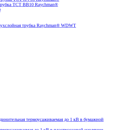
трубка TCT BB10 Raychman®
0
двухслойная трубка Raychman® WDWT
динительная термоусаживаемая до 1 кВ в бумажной
рмоусаживаемая до 1 кВ в пластмассовой изоляции