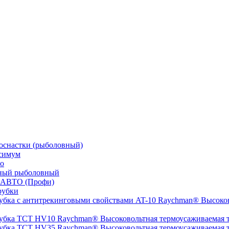
оснастки (рыболовный)
симум
о
ный рыболовный
 АВТО (Профи)
рубки
Высоков
Высоковольтная термоусаживаемая
Высоковольтная термоусаживаемая