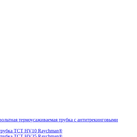
ольтная термоусаживаемая трубка с антитрекинговыми
 трубка TCT HV10 Raychman®
 трубка TCT HV35 Raychman®