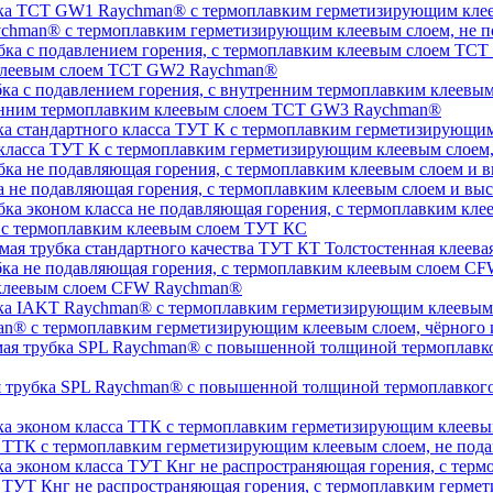
chman® с термоплавким герметизирующим клеевым слоем, не п
 клеевым слоем TCT GW2 Raychman®
тренним термоплавким клеевым слоем TCT GW3 Raychman®
 класса ТУТ К с термоплавким герметизирующим клеевым слоем
а не подавляющая горения, с термоплавким клеевым слоем и 
, с термоплавким клеевым слоем ТУТ КС
Толстостенная клеева
 клеевым слоем CFW Raychman®
n® с термоплавким герметизирующим клеевым слоем, чёрного и
ая трубка SPL Raychman® с повышенной толщиной термоплавког
а ТТК с термоплавким герметизирующим клеевым слоем, не под
а ТУТ Кнг не распространяющая горения, с термоплавким герм