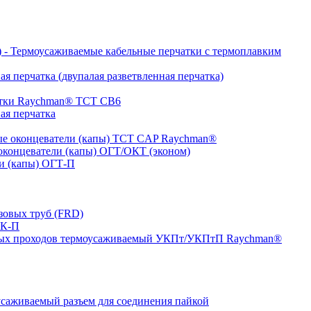
- Термоусаживаемые кабельные перчатки с термоплавким
я перчатка (двупалая разветвленная перчатка)
атки Raychman® ТСТ СВ6
ая перчатка
е оконцеватели (капы) ТCT CAP Raychman®
концеватели (капы) ОГТ/ОКТ (эконом)
и (капы) ОГТ-П
зовых труб (FRD)
ТК-П
ных проходов термоусаживаемый УКПт/УКПтП Raychman®
аживаемый разъем для соединения пайкой