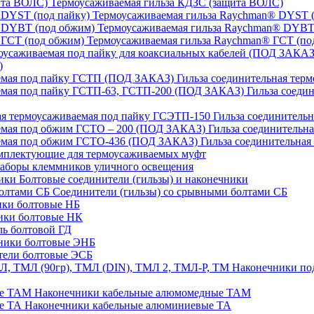
Термоусаживаемая гильза КДЗС (защита ВОЛС)
Термоусаживаемая гильза Raychman® DYST (
Термоусаживаемая гильза Raychman® DYBT
Термоусаживаемая гильза Raychman® ГСТ (по
)
Гильза соединительная тер
Гильза соеди
Гильза соединительн
Гильза соединительн
Гильза соединительна
плектующие для термоусаживаемых муфт
аборы клеммников уличного освещения
Болтовые соединители (гильзы) и наконечники
Соединители (гильзы) со срывными болтами СБ
ки болтовые НБ
ики болтовые НК
ь болтовой ГД
ники болтовые ЭНБ
ели болтовые ЭСБ
Наконечники под
Наконечники кабельные алюмомедные ТАМ
Наконечники кабельные алюминиевые ТА