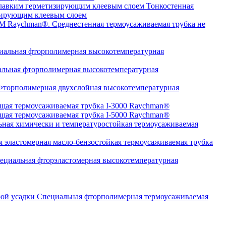
Тонкостенная
изирующим клеевым слоем
Среднестенная термоусаживаемая трубка не
альная фторполимерная высокотемпературная
льная фторполимерная высокотемпературная
торполимерная двухслойная высокотемпературная
щая термоусаживаемая трубка I-3000 Raychman®
щая термоусаживаемая трубка I-5000 Raychman®
ная химически и температуростойкая термоусаживаемая
 эластомерная масло-бензостойкая термоусаживаемая трубка
циальная фторэластомерная высокотемпературная
Специальная фторполимерная термоусаживаемая