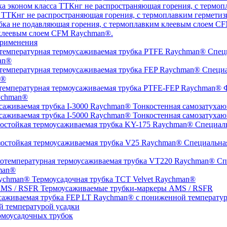
а ТТКнг не распространяющая горения, с термоплавким гермет
 клеевым слоем CFM Raychman®.
рименения
Специ
an®
Специа
n®
Ф
ychman®
Тонкостенная самозатухаю
Тонкостенная самозатухаю
Специаль
Специальная
Спе
man®
Термоусадочная трубка TCT Velvet Raychman®
Термоусаживаемые трубки-маркеры AMS / RSFR
й температурой усадки
моусадочных трубок