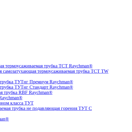
ая термоусаживаемая трубка ТCT Raychman®
я самозатухающая термоусаживаемая трубка ТCT TW
 трубка ТУТнг Премиум Raychman®
 трубка ТУТнг Стандарт Raychman®
ая трубка RBF Raychman®
 Raychman®
оном класса ТУТ
аемая трубка не подавляющая горения ТУТ С
man®