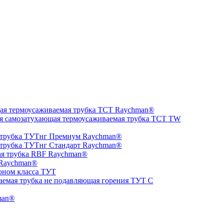
ая термоусаживаемая трубка ТCT Raychman®
я самозатухающая термоусаживаемая трубка ТCT TW
 трубка ТУТнг Премиум Raychman®
 трубка ТУТнг Стандарт Raychman®
ая трубка RBF Raychman®
 Raychman®
оном класса ТУТ
аемая трубка не подавляющая горения ТУТ С
man®