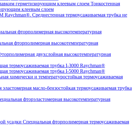
Тонкостенная
изирующим клеевым слоем
Среднестенная термоусаживаемая трубка не
альная фторполимерная высокотемпературная
льная фторполимерная высокотемпературная
торполимерная двухслойная высокотемпературная
щая термоусаживаемая трубка I-3000 Raychman®
щая термоусаживаемая трубка I-5000 Raychman®
ная химически и температуростойкая термоусаживаемая
 эластомерная масло-бензостойкая термоусаживаемая трубка
циальная фторэластомерная высокотемпературная
Специальная фторполимерная термоусаживаемая