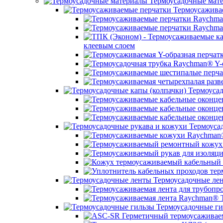
Термоусадочные мат
Термоусажива
клеевым слоем
Термоусад
Термоусад
Термоусадочные ле
Термоусадочные ги