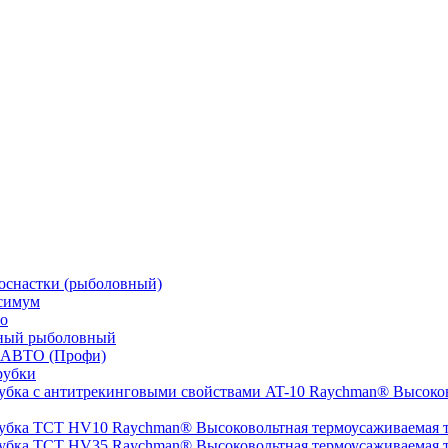
оснастки (рыболовный)
симум
о
ный рыболовный
 АВТО (Профи)
рубки
Высоков
Высоковольтная термоусаживаемая
Высоковольтная термоусаживаемая