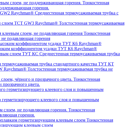
Тонкостенная
оддерживающая горения.
Среднестенная термоусаживаемая трубка c
Толстостенная термоусаживаемая
Тонкостенная
, не подавляющая горения
высоким коэффициентом усадки ТУТ К6 Raychman®
Среднестенная термоусаживаемая трубка
я термоусаживаемая трубка стандартного качества ТУТ КТ
Толстостенная термоусаживаемая трубка не
Тонкостенная
 прозрачного цвета.
о герметизирующего клеевого слоя и повышенным
Тонкостенная
авляющая горения.
Тонкостенная
етизирующим клеевым слоем