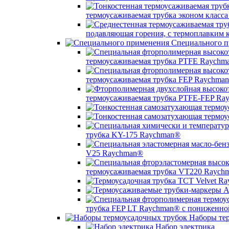
термоусаживаемая трубка эконом класс
подавляющая горения, с термоплавким
Специального п
термоусаживаемая трубка PTFE Raychm
термоусаживаемая трубка FEP Raychma
термоусаживаемая трубка PTFE-FEP Ra
трубка KY-175 Raychman®
V25 Raychman®
термоусаживаемая трубка VT220 Raych
трубка FEP LT Raychman® с пониженно
Наборы тер
Набор электрика