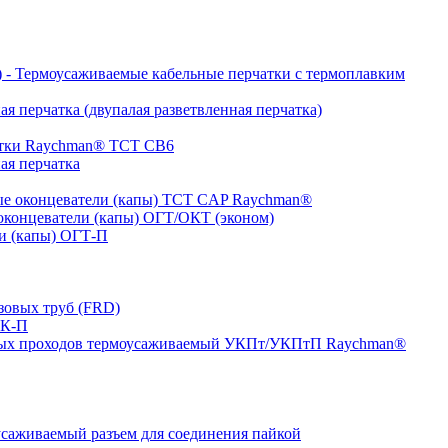
- Термоусаживаемые кабельные перчатки с термоплавким
я перчатка (двупалая разветвленная перчатка)
атки Raychman® ТСТ СВ6
ая перчатка
е оконцеватели (капы) ТCT CAP Raychman®
концеватели (капы) ОГТ/ОКТ (эконом)
и (капы) ОГТ-П
зовых труб (FRD)
ТК-П
ных проходов термоусаживаемый УКПт/УКПтП Raychman®
аживаемый разъем для соединения пайкой