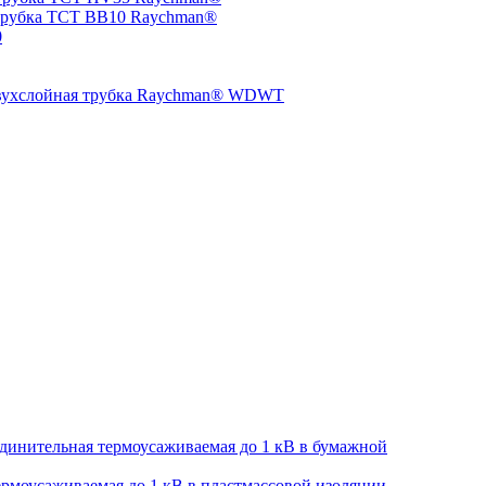
трубка TCT BB10 Raychman®
0
двухслойная трубка Raychman® WDWT
динительная термоусаживаемая до 1 кВ в бумажной
рмоусаживаемая до 1 кВ в пластмассовой изоляции