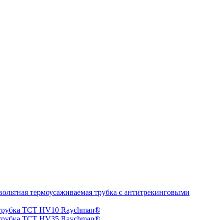
ольтная термоусаживаемая трубка с антитрекинговыми
 трубка TCT HV10 Raychman®
 трубка TCT HV35 Raychman®