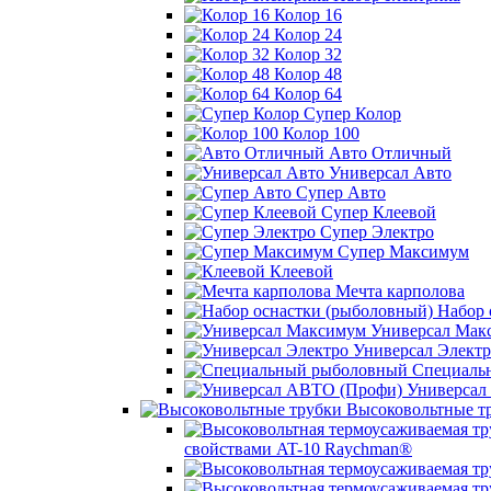
Колор 16
Колор 24
Колор 32
Колор 48
Колор 64
Супер Колор
Колор 100
Авто Отличный
Универсал Авто
Супер Авто
Супер Клеевой
Супер Электро
Супер Максимум
Клеевой
Мечта карполова
Набор 
Универсал Мак
Универсал Электр
Специаль
Универсал
Высоковольтные т
свойствами AT-10 Raychman®