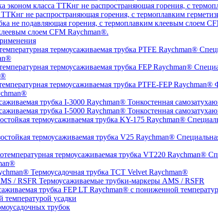
а ТТКнг не распространяющая горения, с термоплавким гермет
 клеевым слоем CFM Raychman®.
рименения
Специ
an®
Специа
n®
Ф
ychman®
Тонкостенная самозатухаю
Тонкостенная самозатухаю
Специаль
Специальная
Спе
man®
Термоусадочная трубка TCT Velvet Raychman®
Термоусаживаемые трубки-маркеры AMS / RSFR
й температурой усадки
моусадочных трубок