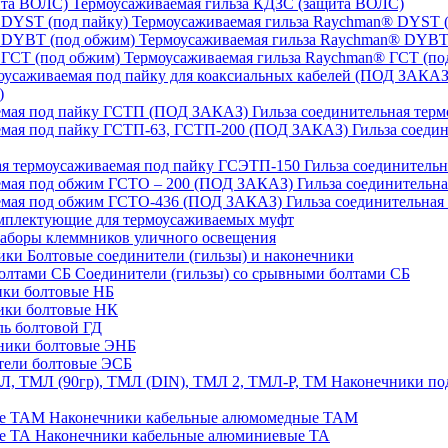
Термоусаживаемая гильза КДЗС (защита ВОЛС)
Термоусаживаемая гильза Raychman® DYST (
Термоусаживаемая гильза Raychman® DYBT
Термоусаживаемая гильза Raychman® ГСТ (по
)
Гильза соединительная тер
Гильза соеди
Гильза соединительн
Гильза соединительн
Гильза соединительна
плектующие для термоусаживаемых муфт
аборы клеммников уличного освещения
Болтовые соединители (гильзы) и наконечники
Соединители (гильзы) со срывными болтами СБ
ки болтовые НБ
ики болтовые НК
ь болтовой ГД
ники болтовые ЭНБ
ели болтовые ЭСБ
Наконечники под
Наконечники кабельные алюмомедные ТАМ
Наконечники кабельные алюминиевые ТА