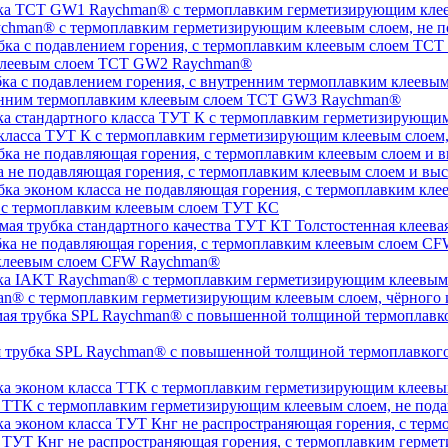
chman® с термоплавким герметизирующим клеевым слоем, не п
 клеевым слоем TCT GW2 Raychman®
тренним термоплавким клеевым слоем TCT GW3 Raychman®
 класса ТУТ К с термоплавким герметизирующим клеевым слоем
а не подавляющая горения, с термоплавким клеевым слоем и 
, с термоплавким клеевым слоем ТУТ КС
Толстостенная клеева
 клеевым слоем CFW Raychman®
n® с термоплавким герметизирующим клеевым слоем, чёрного и
ая трубка SPL Raychman® с повышенной толщиной термоплавког
а ТТК с термоплавким герметизирующим клеевым слоем, не под
а ТУТ Кнг не распространяющая горения, с термоплавким герм