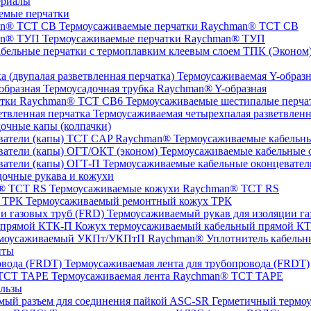
ериалы
емые перчатки
Термоусаживаемые перчатки Raychman® TCT CB
Термоусаживаемые перчатки Raychman® ТУП
ТПК (Эконом) 
Термоусаживаемая Y-образна
Термоусадочная трубка Raychman® Y-образная
Термоусаживаемые шестипалые перч
Термоусаживаемая четырехпалая разветвленн
очные капы (колпачки)
Термоусаживаемые кабельны
Термоусаживаемые кабельные о
Термоусаживаемые кабельные оконцевател
очные рукава и кожухи
Термоусаживаемые кожухи Raychman® TCT RS
Термоусаживаемый ремонтный кожух ТРК
Термоусаживаемый рукав для изоляции га
Кожух термоусаживаемый кабельный прямой К
Уплотнитель кабель
нты
Термоусаживаемая лента для трубопровода (FRDT)
Термоусаживаемая лента Raychman® TCT TAPE
льзы
ASC‐SR Герметичный термоус