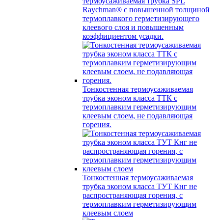
термоусаживаемая трубка SPL
Raychman® с повышенной толщиной
термоплавкого герметизирующего
клеевого слоя и повышенным
коэффициентом усадки.
Тонкостенная термоусаживаемая
трубка эконом класса ТТК с
термоплавким герметизирующим
клеевым слоем, не подавляющая
горения.
Тонкостенная термоусаживаемая
трубка эконом класса ТУТ Кнг не
распространяющая горения, с
термоплавким герметизирующим
клеевым слоем