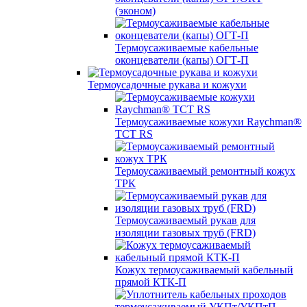
(эконом)
Термоусаживаемые кабельные
оконцеватели (капы) ОГТ-П
Термоусадочные рукава и кожухи
Термоусаживаемые кожухи Raychman®
TCT RS
Термоусаживаемый ремонтный кожух
ТРК
Термоусаживаемый рукав для
изоляции газовых труб (FRD)
Кожух термоусаживаемый кабельный
прямой КТК-П