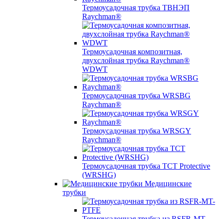
Термоусадочная трубка ТВНЭП
Raychman®
Термоусадочная композитная,
двухслойная трубка Raychman®
WDWT
Термоусадочная трубка WRSBG
Raychman®
Термоусадочная трубка WRSGY
Raychman®
Термоусадочная трубка TCT Protective
(WRSHG)
Медицинские
трубки
Термоусадочная трубка из RSFR-MT-