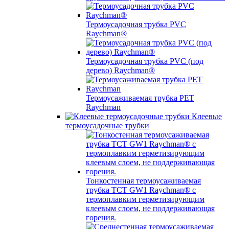
Термоусадочная трубка PVC
Raychman®
Термоусадочная трубка PVC (под
дерево) Raychman®
Термоусаживаемая трубка PET
Raychman
Клеевые
термоусадочные трубки
Тонкостенная термоусаживаемая
трубка TCT GW1 Raychman® с
термоплавким герметизирующим
клеевым слоем, не поддерживающая
горения.