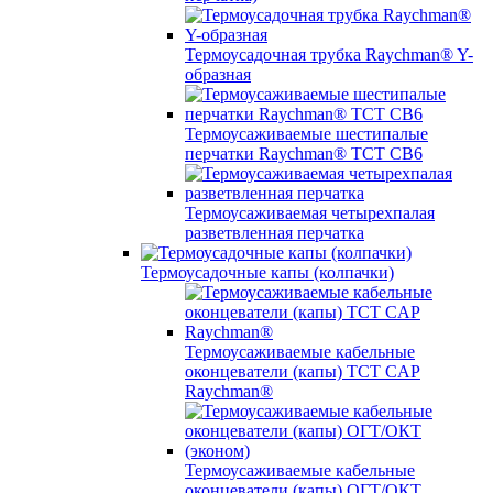
Термоусадочная трубка Raychman® Y-
образная
Термоусаживаемые шестипалые
перчатки Raychman® ТСТ СВ6
Термоусаживаемая четырехпалая
разветвленная перчатка
Термоусадочные капы (колпачки)
Термоусаживаемые кабельные
оконцеватели (капы) ТCT CAP
Raychman®
Термоусаживаемые кабельные
оконцеватели (капы) ОГТ/ОКТ