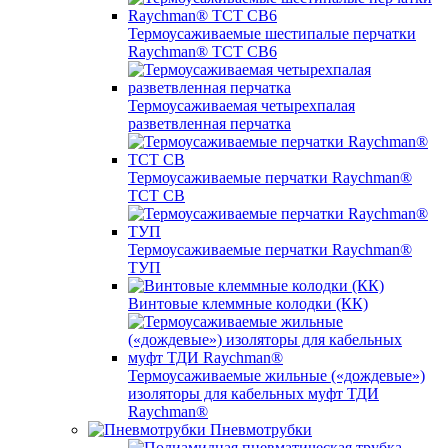
Термоусаживаемые шестипалые перчатки
Raychman® ТСТ СВ6
Термоусаживаемая четырехпалая
разветвленная перчатка
Термоусаживаемые перчатки Raychman®
TCT CB
Термоусаживаемые перчатки Raychman®
ТУП
Винтовые клеммные колодки (КК)
Термоусаживаемые жильные («дождевые»)
изоляторы для кабельных муфт ТДИ
Raychman®
Пневмотрубки