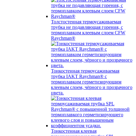
Толстостенная термоусаживаемая
трубка не подавляющая горения, с
термоплавким клеевым слоем CFW
Raychman®
Тонкостенная термоусаживаемая
трубка IAKT Raychman® с
термоплавким герметизирующим
клеевым слоем, чёрного и прозрачного
цвета.
Тонкостенная клеевая