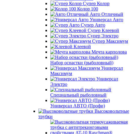
Супер Колор
Колор 100
Авто Отличный
Универсал Авто
Супер Авто
Супер Клеевой
Супер Электро
Супер Максимум
Клеевой
Мечта карполова
Набор оснастки (рыболовный)
Универсал
Максимум
Универсал
Электро
Специальный рыболовный
Универсал АВТО (Профи)
Высоковольтные
трубки