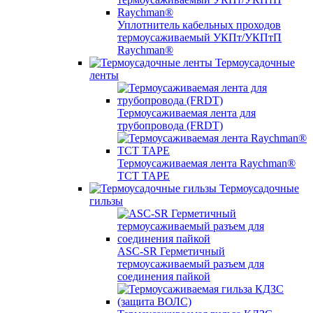
Уплотнитель кабельных проходов
термоусаживаемый УКПт/УКПтП
Raychman®
Термоусадочные
ленты
Термоусаживаемая лента для
трубопровода (FRDT)
Термоусаживаемая лента Raychman®
TCT TAPE
Термоусадочные
гильзы
ASC‐SR Герметичный
термоусаживаемый разъем для
соединения пайкой