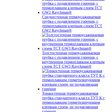
Среднестенная термоусаживаемая
трубка c подавлением горения, с
термоплавким клеевым слоем TCT
GW2 Raychman®
Толстостенная термоусаживаемая
трубка c подавлением горения, с
внутренним термоплавким клеевым
слоем TCT GW3 Raychman®
Тонкостенная термоусаживаемая
трубка стандартного класса ТУТ К с
термоплавким герметизирующим
клеевым слоем, не подавляющая
горения