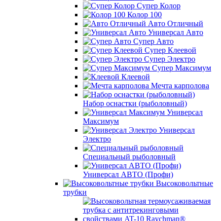
Супер Колор
Колор 100
Авто Отличный
Универсал Авто
Супер Авто
Супер Клеевой
Супер Электро
Супер Максимум
Клеевой
Мечта карполова
Набор оснастки (рыболовный)
Универсал
Максимум
Универсал
Электро
Специальный рыболовный
Универсал АВТО (Профи)
Высоковольтные
трубки