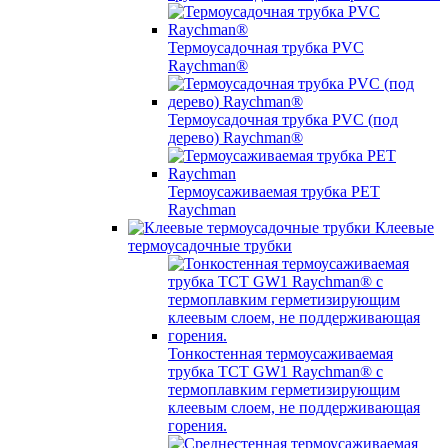
Термоусадочная трубка PVC
Raychman®
Термоусадочная трубка PVC (под
дерево) Raychman®
Термоусаживаемая трубка PET
Raychman
Клеевые
термоусадочные трубки
Тонкостенная термоусаживаемая
трубка TCT GW1 Raychman® с
термоплавким герметизирующим
клеевым слоем, не поддерживающая
горения.