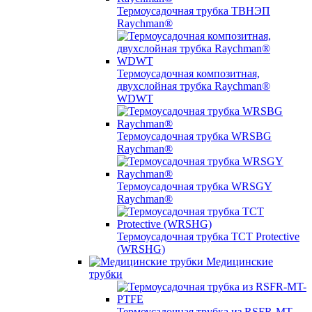
Термоусадочная трубка ТВНЭП
Raychman®
Термоусадочная композитная,
двухслойная трубка Raychman®
WDWT
Термоусадочная трубка WRSBG
Raychman®
Термоусадочная трубка WRSGY
Raychman®
Термоусадочная трубка TCT Protective
(WRSHG)
Медицинские
трубки
Термоусадочная трубка из RSFR-MT-