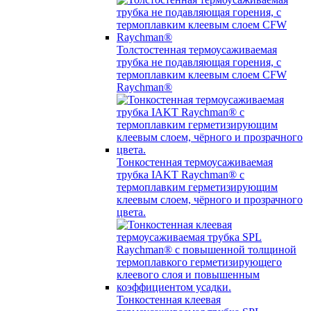
Толстостенная термоусаживаемая
трубка не подавляющая горения, с
термоплавким клеевым слоем CFW
Raychman®
Тонкостенная термоусаживаемая
трубка IAKT Raychman® с
термоплавким герметизирующим
клеевым слоем, чёрного и прозрачного
цвета.
Тонкостенная клеевая