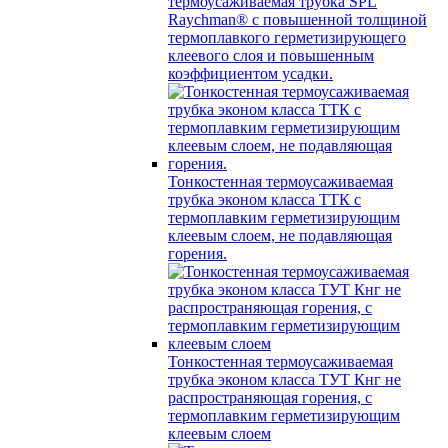
термоусаживаемая трубка SPL
Raychman® с повышенной толщиной
термоплавкого герметизирующего
клеевого слоя и повышенным
коэффициентом усадки.
Тонкостенная термоусаживаемая
трубка эконом класса ТТК с
термоплавким герметизирующим
клеевым слоем, не подавляющая
горения.
Тонкостенная термоусаживаемая
трубка эконом класса ТУТ Кнг не
распространяющая горения, с
термоплавким герметизирующим
клеевым слоем