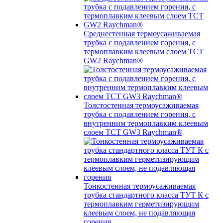
Среднестенная термоусаживаемая
трубка c подавлением горения, с
термоплавким клеевым слоем TCT
GW2 Raychman®
Толстостенная термоусаживаемая
трубка c подавлением горения, с
внутренним термоплавким клеевым
слоем TCT GW3 Raychman®
Тонкостенная термоусаживаемая
трубка стандартного класса ТУТ К с
термоплавким герметизирующим
клеевым слоем, не подавляющая
горения