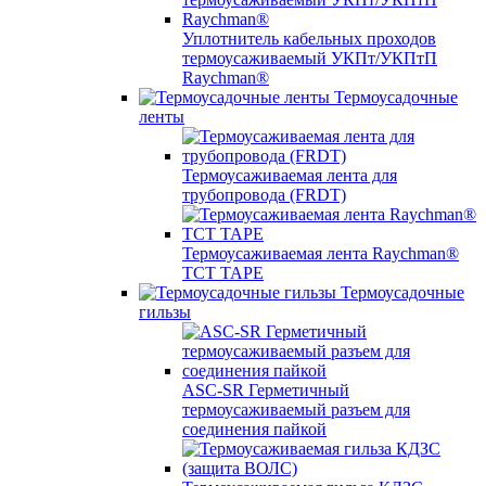
Уплотнитель кабельных проходов
термоусаживаемый УКПт/УКПтП
Raychman®
Термоусадочные
ленты
Термоусаживаемая лента для
трубопровода (FRDT)
Термоусаживаемая лента Raychman®
TCT TAPE
Термоусадочные
гильзы
ASC‐SR Герметичный
термоусаживаемый разъем для
соединения пайкой