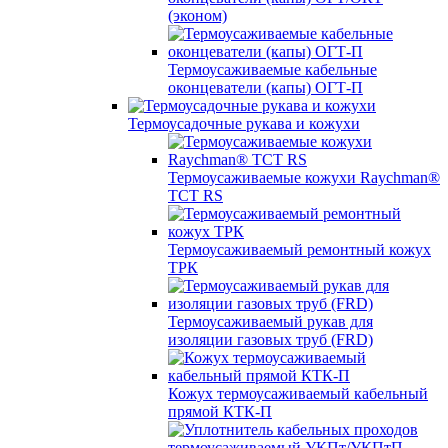
(эконом)
Термоусаживаемые кабельные
оконцеватели (капы) ОГТ-П
Термоусадочные рукава и кожухи
Термоусаживаемые кожухи Raychman®
TCT RS
Термоусаживаемый ремонтный кожух
ТРК
Термоусаживаемый рукав для
изоляции газовых труб (FRD)
Кожух термоусаживаемый кабельный
прямой КТК-П