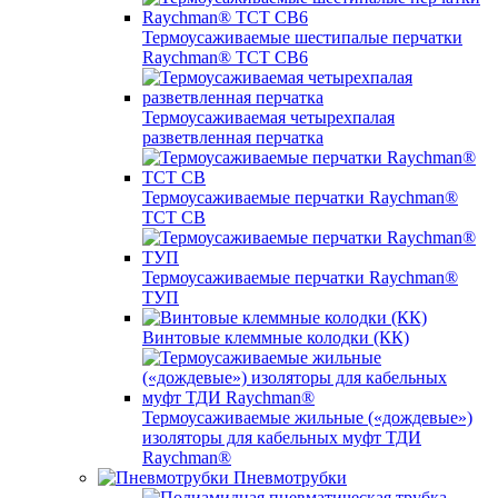
Термоусаживаемые шестипалые перчатки
Raychman® ТСТ СВ6
Термоусаживаемая четырехпалая
разветвленная перчатка
Термоусаживаемые перчатки Raychman®
TCT CB
Термоусаживаемые перчатки Raychman®
ТУП
Винтовые клеммные колодки (КК)
Термоусаживаемые жильные («дождевые»)
изоляторы для кабельных муфт ТДИ
Raychman®
Пневмотрубки