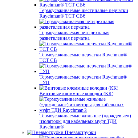
Термоусаживаемые шестипалые перчатки
Raychman® ТСТ СВ6
Термоусаживаемая четырехпалая
разветвленная перчатка
Термоусаживаемые перчатки Raychman®
TCT CB
Термоусаживаемые перчатки Raychman®
ТУП
Винтовые клеммные колодки (КК)
Термоусаживаемые жильные («дождевые»)
изоляторы для кабельных муфт ТДИ
Raychman®
Пневмотрубки