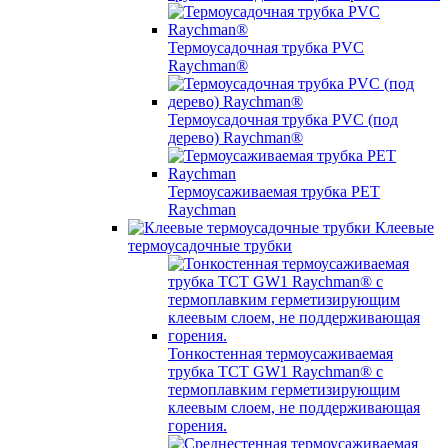
Термоусадочная трубка PVC
Raychman®
Термоусадочная трубка PVC (под
дерево) Raychman®
Термоусаживаемая трубка PET
Raychman
Клеевые
термоусадочные трубки
Тонкостенная термоусаживаемая
трубка TCT GW1 Raychman® с
термоплавким герметизирующим
клеевым слоем, не поддерживающая
горения.