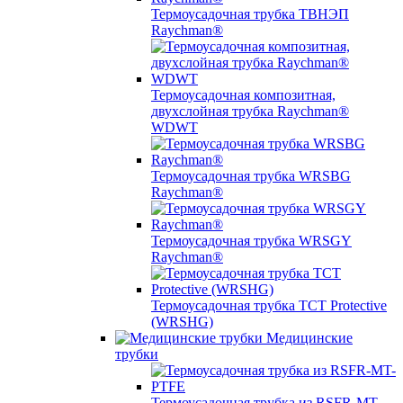
Термоусадочная трубка ТВНЭП
Raychman®
Термоусадочная композитная,
двухслойная трубка Raychman®
WDWT
Термоусадочная трубка WRSBG
Raychman®
Термоусадочная трубка WRSGY
Raychman®
Термоусадочная трубка TCT Protective
(WRSHG)
Медицинские
трубки
Термоусадочная трубка из RSFR-MT-