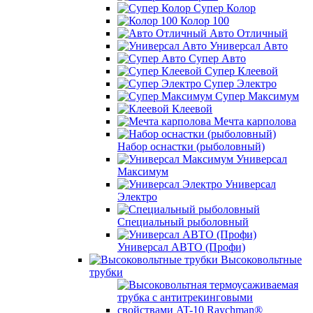
Супер Колор
Колор 100
Авто Отличный
Универсал Авто
Супер Авто
Супер Клеевой
Супер Электро
Супер Максимум
Клеевой
Мечта карполова
Набор оснастки (рыболовный)
Универсал
Максимум
Универсал
Электро
Специальный рыболовный
Универсал АВТО (Профи)
Высоковольтные
трубки