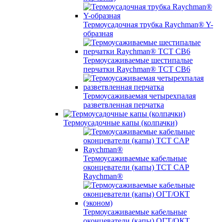
Термоусадочная трубка Raychman® Y-
образная
Термоусаживаемые шестипалые
перчатки Raychman® ТСТ СВ6
Термоусаживаемая четырехпалая
разветвленная перчатка
Термоусадочные капы (колпачки)
Термоусаживаемые кабельные
оконцеватели (капы) ТCT CAP
Raychman®
Термоусаживаемые кабельные
оконцеватели (капы) ОГТ/ОКТ