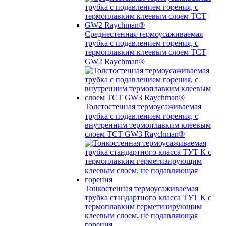
Среднестенная термоусаживаемая
трубка c подавлением горения, с
термоплавким клеевым слоем TCT
GW2 Raychman®
Толстостенная термоусаживаемая
трубка c подавлением горения, с
внутренним термоплавким клеевым
слоем TCT GW3 Raychman®
Тонкостенная термоусаживаемая
трубка стандартного класса ТУТ К с
термоплавким герметизирующим
клеевым слоем, не подавляющая
горения