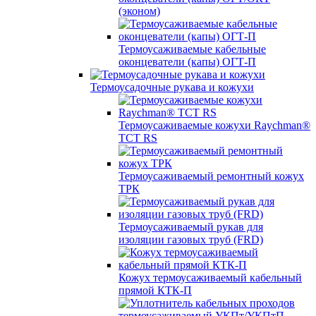
(эконом)
Термоусаживаемые кабельные
оконцеватели (капы) ОГТ-П
Термоусадочные рукава и кожухи
Термоусаживаемые кожухи Raychman®
TCT RS
Термоусаживаемый ремонтный кожух
ТРК
Термоусаживаемый рукав для
изоляции газовых труб (FRD)
Кожух термоусаживаемый кабельный
прямой КТК-П