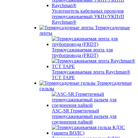
Уплотнитель кабельных проходов
термоусаживаемый УКПт/УКПтП
Raychman®
Термоусадочные
ленты
Термоусаживаемая лента для
трубопровода (FRDT)
Термоусаживаемая лента Raychman®
TCT TAPE
Термоусадочные
гильзы
ASC‐SR Герметичный
термоусаживаемый разъем для
соединения пайкой