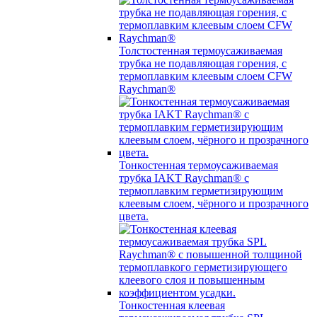
Толстостенная термоусаживаемая
трубка не подавляющая горения, с
термоплавким клеевым слоем CFW
Raychman®
Тонкостенная термоусаживаемая
трубка IAKT Raychman® с
термоплавким герметизирующим
клеевым слоем, чёрного и прозрачного
цвета.
Тонкостенная клеевая