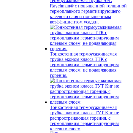
термоусаживаемая трубка SPL
Raychman® с повышенной толщиной
термоплавкого герметизирующего
клеевого слоя и повышенным
коэффициентом усадки.
Тонкостенная термоусаживаемая
трубка эконом класса ТТК с
термоплавким герметизирующим
клеевым слоем, не подавляющая
горения.
Тонкостенная термоусаживаемая
трубка эконом класса ТУТ Кнг не
распространяющая горения, с
термоплавким герметизирующим
клеевым слоем