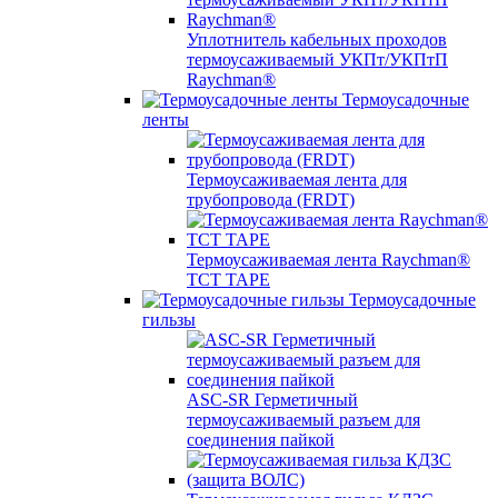
Уплотнитель кабельных проходов
термоусаживаемый УКПт/УКПтП
Raychman®
Термоусадочные
ленты
Термоусаживаемая лента для
трубопровода (FRDT)
Термоусаживаемая лента Raychman®
TCT TAPE
Термоусадочные
гильзы
ASC‐SR Герметичный
термоусаживаемый разъем для
соединения пайкой