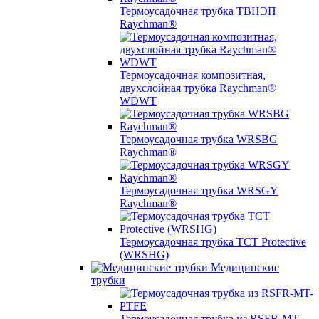
Термоусадочная трубка ТВНЭП
Raychman®
Термоусадочная композитная,
двухслойная трубка Raychman®
WDWT
Термоусадочная трубка WRSBG
Raychman®
Термоусадочная трубка WRSGY
Raychman®
Термоусадочная трубка TCT Protective
(WRSHG)
Медицинские
трубки
Термоусадочная трубка из RSFR-MT-