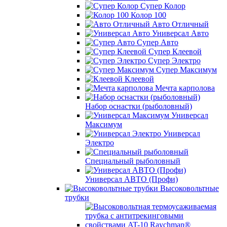
Супер Колор
Колор 100
Авто Отличный
Универсал Авто
Супер Авто
Супер Клеевой
Супер Электро
Супер Максимум
Клеевой
Мечта карполова
Набор оснастки (рыболовный)
Универсал
Максимум
Универсал
Электро
Специальный рыболовный
Универсал АВТО (Профи)
Высоковольтные
трубки