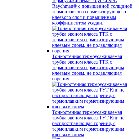
термоусаживаемая трубка SPL
Raychman® с повышенной толщиной
термоплавкого герметизирующего
клеевого слоя и повышенным
коэффициентом усадки.
Тонкостенная термоусаживаемая
трубка эконом класса ТТК с
термоплавким герметизирующим
клеевым слоем, не подавляющая
горения.
Тонкостенная термоусаживаемая
трубка эконом класса ТУТ Кнг не
распространяющая горения, с
термоплавким герметизирующим
клеевым слоем