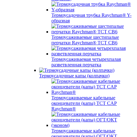
Термоусадочная трубка Raychman® Y-
образная
Термоусаживаемые шестипалые
перчатки Raychman® ТСТ СВ6
Термоусаживаемая четырехпалая
разветвленная перчатка
Термоусадочные капы (колпачки)
Термоусаживаемые кабельные
оконцеватели (капы) ТCT CAP
Raychman®
Термоусаживаемые кабельные
оконцеватели (капы) ОГТ/ОКТ