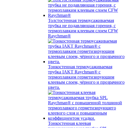
Толстостенная термоусаживаемая
трубка не подавляющая горения, с
термоплавким клеевым слоем CFW
Raychman®
Тонкостенная термоусаживаемая
трубка IAKT Raychman® с
термоплавким герметизирующим
клеевым слоем, чёрного и прозрачного
цвета.
Тонкостенная клеевая