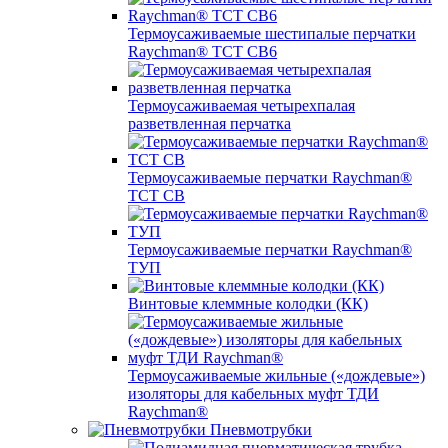
Термоусаживаемые шестипалые перчатки
Raychman® ТСТ СВ6
Термоусаживаемая четырехпалая
разветвленная перчатка
Термоусаживаемые перчатки Raychman®
TCT CB
Термоусаживаемые перчатки Raychman®
ТУП
Винтовые клеммные колодки (КК)
Термоусаживаемые жильные («дождевые»)
изоляторы для кабельных муфт ТДИ
Raychman®
Пневмотрубки