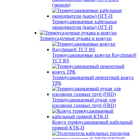
(эконом)
Термоусаживаемые кабельные
оконцеватели (капы) ОГТ-П
Термоусадочные рукава и кожухи
Термоусаживаемые кожухи Raychman®
TCT RS
Термоусаживаемый ремонтный кожух
ТРК
Термоусаживаемый рукав для
изоляции газовых труб (FRD)
Кожух термоусаживаемый кабельный
прямой КТК-П