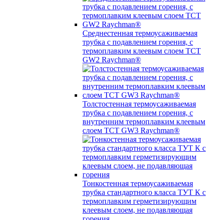
Среднестенная термоусаживаемая
трубка c подавлением горения, с
термоплавким клеевым слоем TCT
GW2 Raychman®
Толстостенная термоусаживаемая
трубка c подавлением горения, с
внутренним термоплавким клеевым
слоем TCT GW3 Raychman®
Тонкостенная термоусаживаемая
трубка стандартного класса ТУТ К с
термоплавким герметизирующим
клеевым слоем, не подавляющая
горения