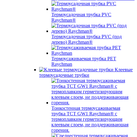
Термоусадочная трубка PVC
Raychman®
Термоусадочная трубка PVC (под
дерево) Raychman®
Термоусаживаемая трубка PET
Raychman
Клеевые
термоусадочные трубки
Тонкостенная термоусаживаемая
трубка TCT GW1 Raychman® с
термоплавким герметизирующим
клеевым слоем, не поддерживающая
горения.