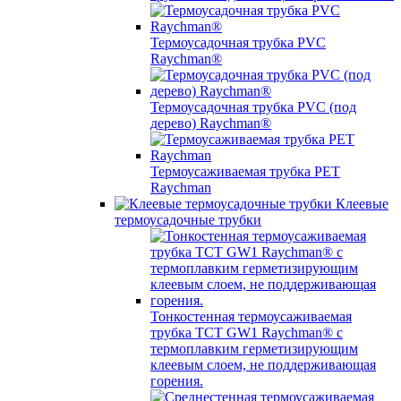
Термоусадочная трубка PVC
Raychman®
Термоусадочная трубка PVC (под
дерево) Raychman®
Термоусаживаемая трубка PET
Raychman
Клеевые
термоусадочные трубки
Тонкостенная термоусаживаемая
трубка TCT GW1 Raychman® с
термоплавким герметизирующим
клеевым слоем, не поддерживающая
горения.