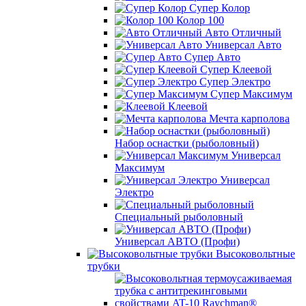
Супер Колор
Колор 100
Авто Отличный
Универсал Авто
Супер Авто
Супер Клеевой
Супер Электро
Супер Максимум
Клеевой
Мечта карполова
Набор оснастки (рыболовный)
Универсал
Максимум
Универсал
Электро
Специальный рыболовный
Универсал АВТО (Профи)
Высоковольтные
трубки