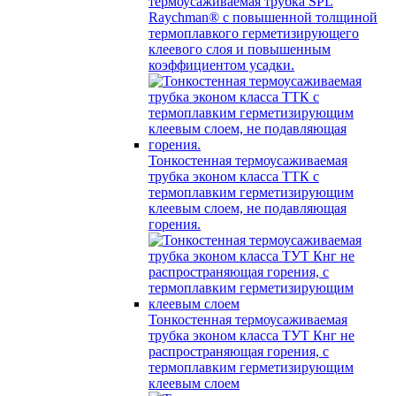
термоусаживаемая трубка SPL
Raychman® с повышенной толщиной
термоплавкого герметизирующего
клеевого слоя и повышенным
коэффициентом усадки.
Тонкостенная термоусаживаемая
трубка эконом класса ТТК с
термоплавким герметизирующим
клеевым слоем, не подавляющая
горения.
Тонкостенная термоусаживаемая
трубка эконом класса ТУТ Кнг не
распространяющая горения, с
термоплавким герметизирующим
клеевым слоем