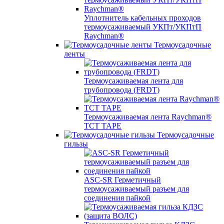
Уплотнитель кабельных проходов
термоусаживаемый УКПт/УКПтП
Raychman®
Термоусадочные
ленты
Термоусаживаемая лента для
трубопровода (FRDT)
Термоусаживаемая лента Raychman®
TCT TAPE
Термоусадочные
гильзы
ASC‐SR Герметичный
термоусаживаемый разъем для
соединения пайкой