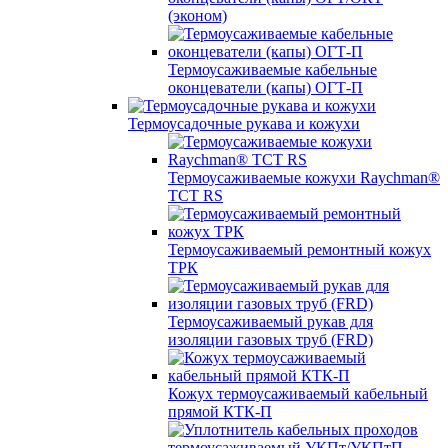
(эконом)
Термоусаживаемые кабельные
оконцеватели (капы) ОГТ-П
Термоусадочные рукава и кожухи
Термоусаживаемые кожухи Raychman®
TCT RS
Термоусаживаемый ремонтный кожух
ТРК
Термоусаживаемый рукав для
изоляции газовых труб (FRD)
Кожух термоусаживаемый кабельный
прямой КТК-П