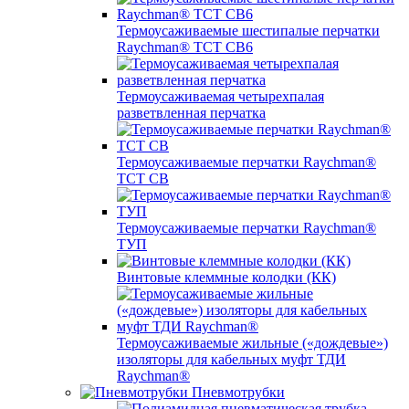
Термоусаживаемые шестипалые перчатки
Raychman® ТСТ СВ6
Термоусаживаемая четырехпалая
разветвленная перчатка
Термоусаживаемые перчатки Raychman®
TCT CB
Термоусаживаемые перчатки Raychman®
ТУП
Винтовые клеммные колодки (КК)
Термоусаживаемые жильные («дождевые»)
изоляторы для кабельных муфт ТДИ
Raychman®
Пневмотрубки