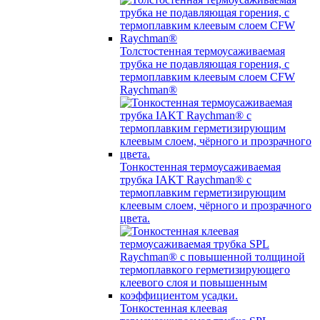
Толстостенная термоусаживаемая
трубка не подавляющая горения, с
термоплавким клеевым слоем CFW
Raychman®
Тонкостенная термоусаживаемая
трубка IAKT Raychman® с
термоплавким герметизирующим
клеевым слоем, чёрного и прозрачного
цвета.
Тонкостенная клеевая