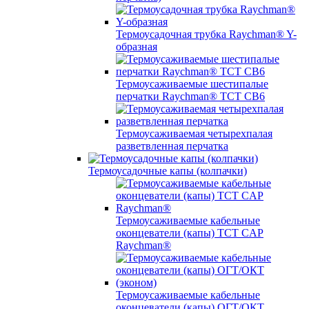
Термоусадочная трубка Raychman® Y-
образная
Термоусаживаемые шестипалые
перчатки Raychman® ТСТ СВ6
Термоусаживаемая четырехпалая
разветвленная перчатка
Термоусадочные капы (колпачки)
Термоусаживаемые кабельные
оконцеватели (капы) ТCT CAP
Raychman®
Термоусаживаемые кабельные
оконцеватели (капы) ОГТ/ОКТ