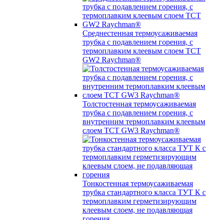
Среднестенная термоусаживаемая
трубка c подавлением горения, с
термоплавким клеевым слоем TCT
GW2 Raychman®
Толстостенная термоусаживаемая
трубка c подавлением горения, с
внутренним термоплавким клеевым
слоем TCT GW3 Raychman®
Тонкостенная термоусаживаемая
трубка стандартного класса ТУТ К с
термоплавким герметизирующим
клеевым слоем, не подавляющая
горения