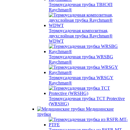
Термоусадочная трубка ТВНЭП
Raychman®
Термоусадочная композитная,
двухслойная трубка Raychman®
WDWT
Термоусадочная трубка WRSBG
Raychman®
Термоусадочная трубка WRSGY
Raychman®
Термоусадочная трубка TCT Protective
(WRSHG)
Медицинские
трубки
Термоусадочная трубка из RSFR-MT-