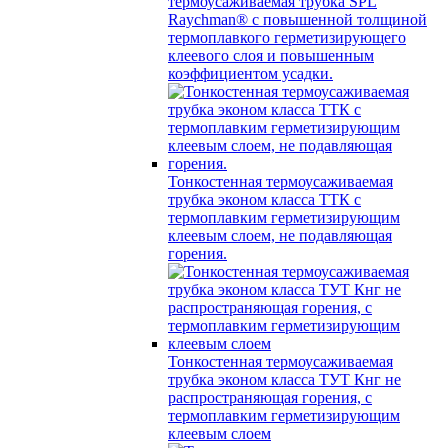
термоусаживаемая трубка SPL
Raychman® с повышенной толщиной
термоплавкого герметизирующего
клеевого слоя и повышенным
коэффициентом усадки.
Тонкостенная термоусаживаемая
трубка эконом класса ТТК с
термоплавким герметизирующим
клеевым слоем, не подавляющая
горения.
Тонкостенная термоусаживаемая
трубка эконом класса ТУТ Кнг не
распространяющая горения, с
термоплавким герметизирующим
клеевым слоем