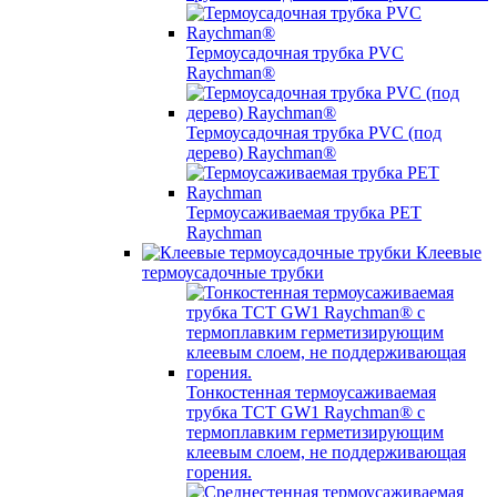
Термоусадочная трубка PVC
Raychman®
Термоусадочная трубка PVC (под
дерево) Raychman®
Термоусаживаемая трубка PET
Raychman
Клеевые
термоусадочные трубки
Тонкостенная термоусаживаемая
трубка TCT GW1 Raychman® с
термоплавким герметизирующим
клеевым слоем, не поддерживающая
горения.