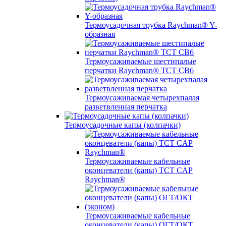
Термоусадочная трубка Raychman® Y-
образная
Термоусаживаемые шестипалые
перчатки Raychman® ТСТ СВ6
Термоусаживаемая четырехпалая
разветвленная перчатка
Термоусадочные капы (колпачки)
Термоусаживаемые кабельные
оконцеватели (капы) ТCT CAP
Raychman®
Термоусаживаемые кабельные
оконцеватели (капы) ОГТ/ОКТ