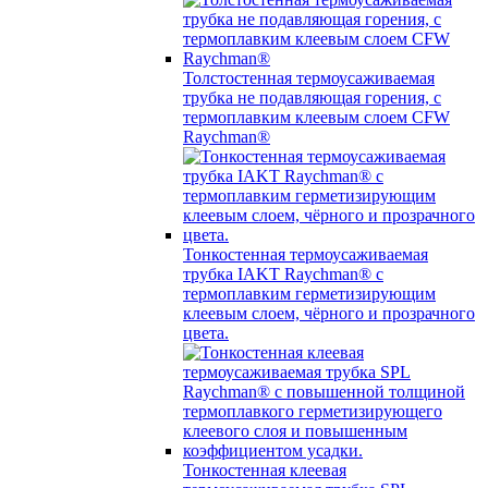
Толстостенная термоусаживаемая
трубка не подавляющая горения, с
термоплавким клеевым слоем CFW
Raychman®
Тонкостенная термоусаживаемая
трубка IAKT Raychman® с
термоплавким герметизирующим
клеевым слоем, чёрного и прозрачного
цвета.
Тонкостенная клеевая