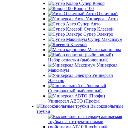
Супер Колор
Колор 100
Авто Отличный
Универсал Авто
Супер Авто
Супер Клеевой
Супер Электро
Супер Максимум
Клеевой
Мечта карполова
Набор оснастки (рыболовный)
Универсал
Максимум
Универсал
Электро
Специальный рыболовный
Универсал АВТО (Профи)
Высоковольтные
трубки