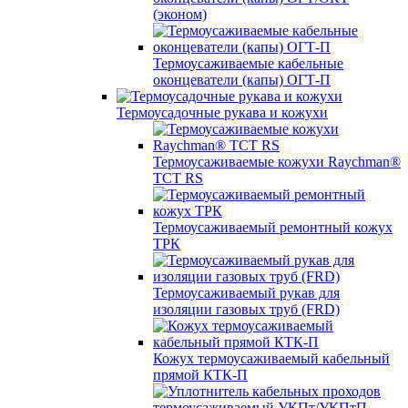
(эконом)
Термоусаживаемые кабельные
оконцеватели (капы) ОГТ-П
Термоусадочные рукава и кожухи
Термоусаживаемые кожухи Raychman®
TCT RS
Термоусаживаемый ремонтный кожух
ТРК
Термоусаживаемый рукав для
изоляции газовых труб (FRD)
Кожух термоусаживаемый кабельный
прямой КТК-П