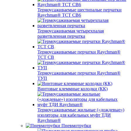
Термоусаживаемые шестипалые перчатки
Raychman® ТСТ СВ6
Термоусаживаемая четырехпалая
разветвленная перчатка
Термоусаживаемые перчатки Raychman®
TCT CB
Термоусаживаемые перчатки Raychman®
ТУП
Винтовые клеммные колодки (КК)
Термоусаживаемые жильные («дождевые»)
изоляторы для кабельных муфт ТДИ
Raychman®
Пневмотрубки