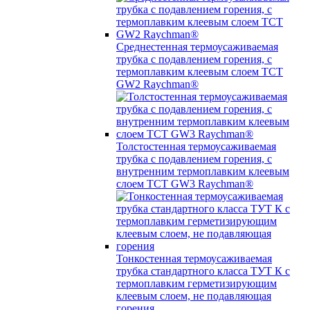
Среднестенная термоусаживаемая
трубка c подавлением горения, с
термоплавким клеевым слоем TCT
GW2 Raychman®
Толстостенная термоусаживаемая
трубка c подавлением горения, с
внутренним термоплавким клеевым
слоем TCT GW3 Raychman®
Тонкостенная термоусаживаемая
трубка стандартного класса ТУТ К с
термоплавким герметизирующим
клеевым слоем, не подавляющая
горения