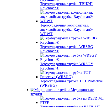
Термоусадочная трубка ТВНЭП
Raychman®
Термоусадочная композитная,
двухслойная трубка Raychman®
WDWT
Термоусадочная трубка WRSBG
Raychman®
Термоусадочная трубка WRSGY
Raychman®
Термоусадочная трубка TCT Protective
(WRSHG)
Медицинские
трубки
Термоусадочная трубка из RSFR-MT-