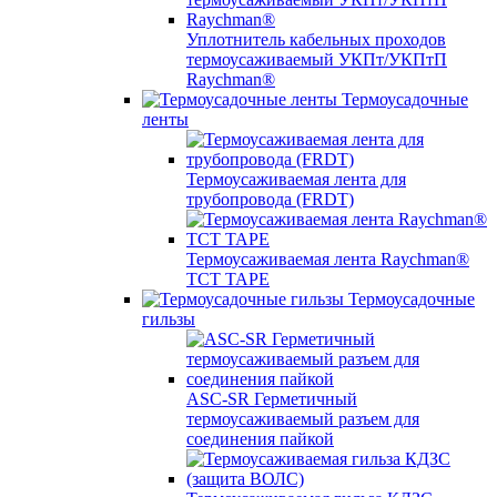
Уплотнитель кабельных проходов
термоусаживаемый УКПт/УКПтП
Raychman®
Термоусадочные
ленты
Термоусаживаемая лента для
трубопровода (FRDT)
Термоусаживаемая лента Raychman®
TCT TAPE
Термоусадочные
гильзы
ASC‐SR Герметичный
термоусаживаемый разъем для
соединения пайкой