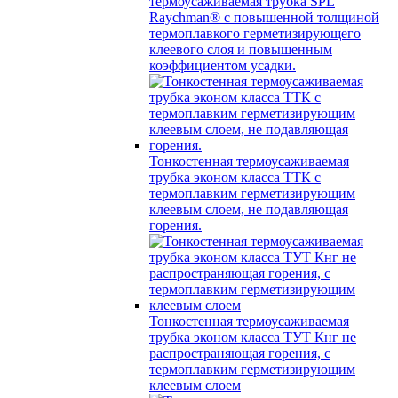
термоусаживаемая трубка SPL
Raychman® с повышенной толщиной
термоплавкого герметизирующего
клеевого слоя и повышенным
коэффициентом усадки.
Тонкостенная термоусаживаемая
трубка эконом класса ТТК с
термоплавким герметизирующим
клеевым слоем, не подавляющая
горения.
Тонкостенная термоусаживаемая
трубка эконом класса ТУТ Кнг не
распространяющая горения, с
термоплавким герметизирующим
клеевым слоем