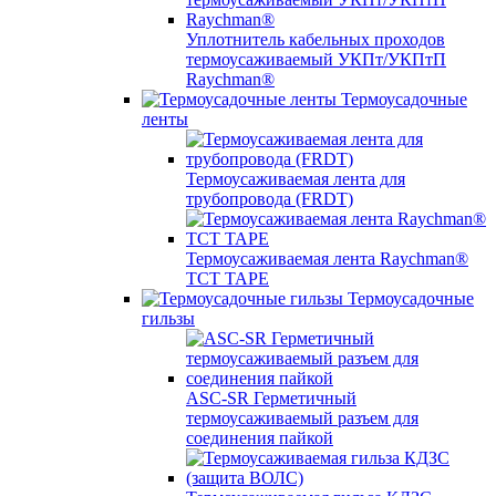
Уплотнитель кабельных проходов
термоусаживаемый УКПт/УКПтП
Raychman®
Термоусадочные
ленты
Термоусаживаемая лента для
трубопровода (FRDT)
Термоусаживаемая лента Raychman®
TCT TAPE
Термоусадочные
гильзы
ASC‐SR Герметичный
термоусаживаемый разъем для
соединения пайкой