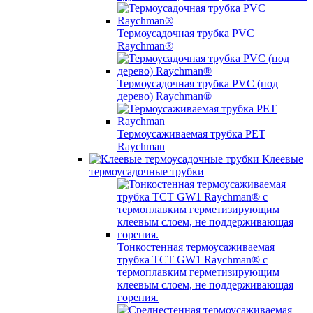
Термоусадочная трубка PVC
Raychman®
Термоусадочная трубка PVC (под
дерево) Raychman®
Термоусаживаемая трубка PET
Raychman
Клеевые
термоусадочные трубки
Тонкостенная термоусаживаемая
трубка TCT GW1 Raychman® с
термоплавким герметизирующим
клеевым слоем, не поддерживающая
горения.