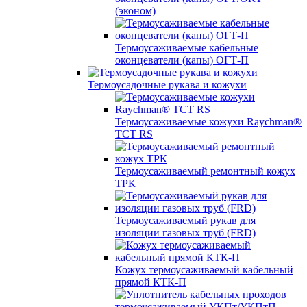
(эконом)
Термоусаживаемые кабельные
оконцеватели (капы) ОГТ-П
Термоусадочные рукава и кожухи
Термоусаживаемые кожухи Raychman®
TCT RS
Термоусаживаемый ремонтный кожух
ТРК
Термоусаживаемый рукав для
изоляции газовых труб (FRD)
Кожух термоусаживаемый кабельный
прямой КТК-П