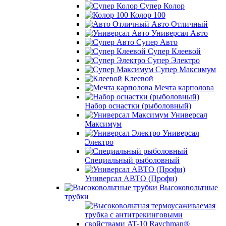
Супер Колор
Колор 100
Авто Отличный
Универсал Авто
Супер Авто
Супер Клеевой
Супер Электро
Супер Максимум
Клеевой
Мечта карполова
Набор оснастки (рыболовный)
Универсал
Максимум
Универсал
Электро
Специальный рыболовный
Универсал АВТО (Профи)
Высоковольтные
трубки