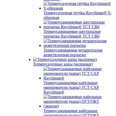
Термоусадочная трубка Raychman® Y-
образная
Термоусаживаемые шестипалые
перчатки Raychman® ТСТ СВ6
Термоусаживаемая четырехпалая
разветвленная перчатка
Термоусадочные капы (колпачки)
Термоусаживаемые кабельные
оконцеватели (капы) ТCT CAP
Raychman®
Термоусаживаемые кабельные
оконцеватели (капы) ОГТ/ОКТ