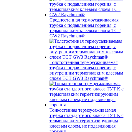
Среднестенная термоусаживаемая
трубка c подавлением горения, с
термоплавким клеевым слоем TCT
GW2 Raychman®
Толстостенная термоусаживаемая
трубка c подавлением горения, с
внутренним термоплавким клеевым
слоем TCT GW3 Raychman®
Тонкостенная термоусаживаемая
трубка стандартного класса ТУТ К с
термоплавким герметизирующим
клеевым слоем, не подавляющая
горения