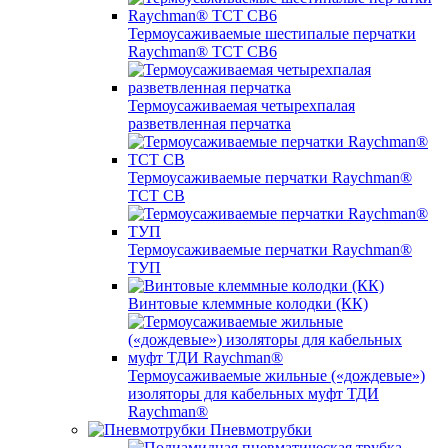
Термоусаживаемые шестипалые перчатки
Raychman® ТСТ СВ6
Термоусаживаемая четырехпалая
разветвленная перчатка
Термоусаживаемые перчатки Raychman®
TCT CB
Термоусаживаемые перчатки Raychman®
ТУП
Винтовые клеммные колодки (КК)
Термоусаживаемые жильные («дождевые»)
изоляторы для кабельных муфт ТДИ
Raychman®
Пневмотрубки