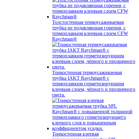
Толстостенная термоусаживаемая
трубка не подавляющая горения, с
термоплавким клеевым слоем CFW
Raychman®
Тонкостенная термоусаживаемая
трубка IAKT Raychman® с
термоплавким герметизирующим
клеевым слоем, чёрного и прозрачного
цвета.
Тонкостенная клеевая