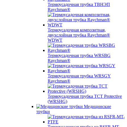
Термоусадочная трубка ТВНЭП
Raychman®
Термоусадочная композитная,
двухслойная трубка Raychman®
WDWT
Термоусадочная трубка WRSBG
Raychman®
Термоусадочная трубка WRSGY
Raychman®
Термоусадочная трубка TCT Protective
(WRSHG)
Медицинские
трубки
Термоусадочная трубка из RSFR-MT-