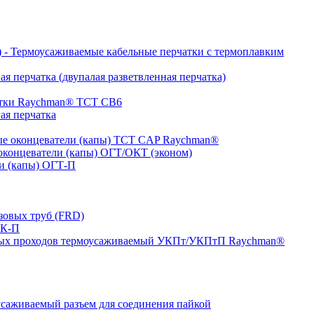
- Термоусаживаемые кабельные перчатки с термоплавким
я перчатка (двупалая разветвленная перчатка)
атки Raychman® ТСТ СВ6
ая перчатка
е оконцеватели (капы) ТCT CAP Raychman®
концеватели (капы) ОГТ/ОКТ (эконом)
и (капы) ОГТ-П
зовых труб (FRD)
ТК-П
ных проходов термоусаживаемый УКПт/УКПтП Raychman®
аживаемый разъем для соединения пайкой