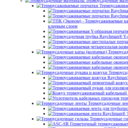
Термоусадочные мат
Термоусажива
клеевым слоем
Термоусад
Термоусад
Термоусадочные ле
Термоусадочные ги