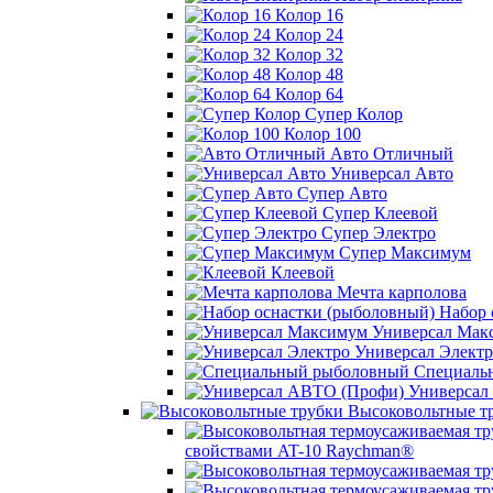
Колор 16
Колор 24
Колор 32
Колор 48
Колор 64
Супер Колор
Колор 100
Авто Отличный
Универсал Авто
Супер Авто
Супер Клеевой
Супер Электро
Супер Максимум
Клеевой
Мечта карполова
Набор 
Универсал Мак
Универсал Электр
Специаль
Универсал
Высоковольтные т
свойствами AT-10 Raychman®