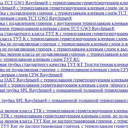
chman® с термоплавким герметизирующим клеевым слоем, не п
 клеевым слоем TCT GW2 Raychman®
тренним термоплавким клеевым слоем TCT GW3 Raychman®
 класса ТУТ К с термоплавким герметизирующим клеевым слоем
а не подавляющая горения, с термоплавким клеевым слоем и 
, с термоплавким клеевым слоем ТУТ КС
Толстостенная клеева
 клеевым слоем CFW Raychman®
n® с термоплавким герметизирующим клеевым слоем, чёрного и
ая трубка SPL Raychman® с повышенной толщиной термоплавког
а ТТК с термоплавким герметизирующим клеевым слоем, не под
а ТУТ Кнг не распространяющая горения, с термоплавким герм