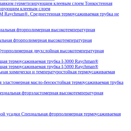
Тонкостенная
изирующим клеевым слоем
Среднестенная термоусаживаемая трубка не
альная фторполимерная высокотемпературная
льная фторполимерная высокотемпературная
торполимерная двухслойная высокотемпературная
щая термоусаживаемая трубка I-3000 Raychman®
щая термоусаживаемая трубка I-5000 Raychman®
ная химически и температуростойкая термоусаживаемая
 эластомерная масло-бензостойкая термоусаживаемая трубка
циальная фторэластомерная высокотемпературная
Специальная фторполимерная термоусаживаемая