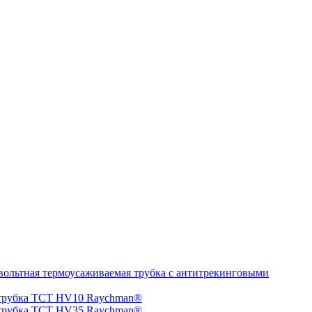
ольтная термоусаживаемая трубка с антитрекинговыми
 трубка TCT HV10 Raychman®
 трубка TCT HV35 Raychman®