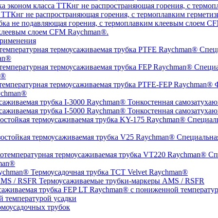
а ТТКнг не распространяющая горения, с термоплавким гермет
 клеевым слоем CFM Raychman®.
рименения
Специ
an®
Специа
n®
Ф
ychman®
Тонкостенная самозатухаю
Тонкостенная самозатухаю
Специаль
Специальная
Спе
man®
Термоусадочная трубка TCT Velvet Raychman®
Термоусаживаемые трубки-маркеры AMS / RSFR
й температурой усадки
моусадочных трубок