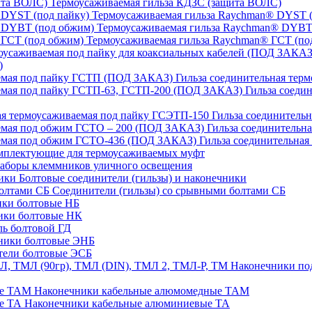
Термоусаживаемая гильза КДЗС (защита ВОЛС)
Термоусаживаемая гильза Raychman® DYST (
Термоусаживаемая гильза Raychman® DYBT
Термоусаживаемая гильза Raychman® ГСТ (по
)
Гильза соединительная тер
Гильза соеди
Гильза соединительн
Гильза соединительн
Гильза соединительна
плектующие для термоусаживаемых муфт
аборы клеммников уличного освещения
Болтовые соединители (гильзы) и наконечники
Соединители (гильзы) со срывными болтами СБ
ки болтовые НБ
ики болтовые НК
ь болтовой ГД
ники болтовые ЭНБ
ели болтовые ЭСБ
Наконечники под
Наконечники кабельные алюмомедные ТАМ
Наконечники кабельные алюминиевые ТА