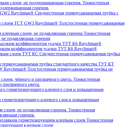
Тонкостенная
оддерживающая горения.
Среднестенная термоусаживаемая трубка c
Толстостенная термоусаживаемая
Тонкостенная
, не подавляющая горения
высоким коэффициентом усадки ТУТ К6 Raychman®
Среднестенная термоусаживаемая трубка
я термоусаживаемая трубка стандартного качества ТУТ КТ
Толстостенная термоусаживаемая трубка не
Тонкостенная
 прозрачного цвета.
о герметизирующего клеевого слоя и повышенным
Тонкостенная
авляющая горения.
Тонкостенная
етизирующим клеевым слоем