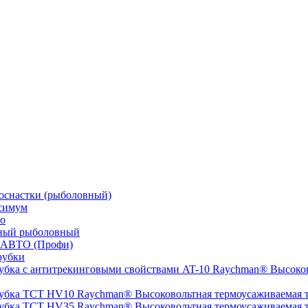
оснастки (рыболовный)
симум
о
ный рыболовный
 АВТО (Профи)
рубки
Высоков
Высоковольтная термоусаживаемая
Высоковольтная термоусаживаемая