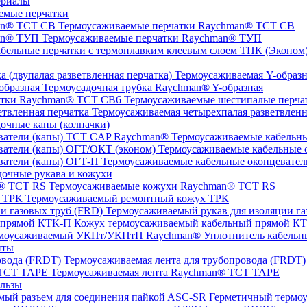
ериалы
емые перчатки
Термоусаживаемые перчатки Raychman® TCT CB
Термоусаживаемые перчатки Raychman® ТУП
ТПК (Эконом) 
Термоусаживаемая Y-образна
Термоусадочная трубка Raychman® Y-образная
Термоусаживаемые шестипалые перч
Термоусаживаемая четырехпалая разветвленн
очные капы (колпачки)
Термоусаживаемые кабельны
Термоусаживаемые кабельные о
Термоусаживаемые кабельные оконцевател
очные рукава и кожухи
Термоусаживаемые кожухи Raychman® TCT RS
Термоусаживаемый ремонтный кожух ТРК
Термоусаживаемый рукав для изоляции га
Кожух термоусаживаемый кабельный прямой К
Уплотнитель кабель
нты
Термоусаживаемая лента для трубопровода (FRDT)
Термоусаживаемая лента Raychman® TCT TAPE
льзы
ASC‐SR Герметичный термоус