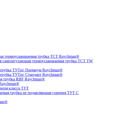
ая термоусаживаемая трубка ТCT Raychman®
я самозатухающая термоусаживаемая трубка ТCT TW
 трубка ТУТнг Премиум Raychman®
 трубка ТУТнг Стандарт Raychman®
ая трубка RBF Raychman®
 Raychman®
оном класса ТУТ
аемая трубка не подавляющая горения ТУТ С
man®