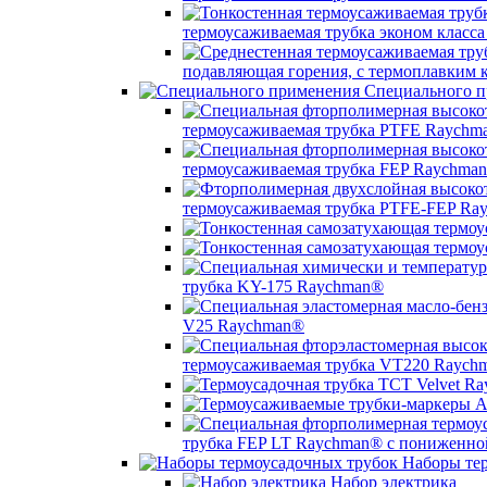
термоусаживаемая трубка эконом класс
подавляющая горения, с термоплавким
Специального п
термоусаживаемая трубка PTFE Raychm
термоусаживаемая трубка FEP Raychma
термоусаживаемая трубка PTFE-FEP Ra
трубка KY-175 Raychman®
V25 Raychman®
термоусаживаемая трубка VT220 Raych
трубка FEP LT Raychman® с пониженно
Наборы тер
Набор электрика