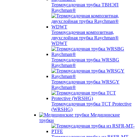
Термоусадочная трубка ТВНЭП
Raychman®
Термоусадочная композитная,
двухслойная трубка Raychman®
WDWT
Термоусадочная трубка WRSBG
Raychman®
Термоусадочная трубка WRSGY
Raychman®
Термоусадочная трубка TCT Protective
(WRSHG)
Медицинские
трубки
Термоусадочная трубка из RSFR-MT-