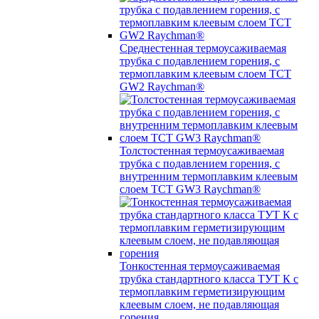
Среднестенная термоусаживаемая
трубка c подавлением горения, с
термоплавким клеевым слоем TCT
GW2 Raychman®
Толстостенная термоусаживаемая
трубка c подавлением горения, с
внутренним термоплавким клеевым
слоем TCT GW3 Raychman®
Тонкостенная термоусаживаемая
трубка стандартного класса ТУТ К с
термоплавким герметизирующим
клеевым слоем, не подавляющая
горения