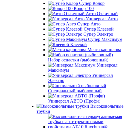
Супер Колор
Колор 100
Авто Отличный
Универсал Авто
Супер Авто
Супер Клеевой
Супер Электро
Супер Максимум
Клеевой
Мечта карполова
Набор оснастки (рыболовный)
Универсал
Максимум
Универсал
Электро
Специальный рыболовный
Универсал АВТО (Профи)
Высоковольтные
трубки