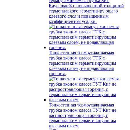
термоусаживаемая трубка SPL
Raychman® с повышенной толщиной
термоплавкого герметизирующего
клеевого слоя и повышенным
коэффициентом усадки.
Тонкостенная термоусаживаемая
трубка эконом класса ТТК с
термоплавким герметизирующим
клеевым слоем, не подавляющая
горения.
Тонкостенная термоусаживаемая
трубка эконом класса ТУТ Кнг не
распространяющая горения, с
термоплавким герметизирующим
клеевым слоем