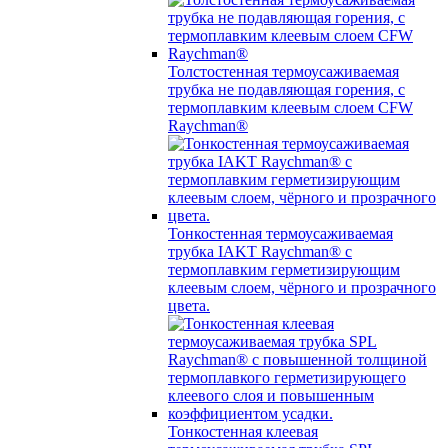
Толстостенная термоусаживаемая
трубка не подавляющая горения, с
термоплавким клеевым слоем CFW
Raychman®
Тонкостенная термоусаживаемая
трубка IAKT Raychman® с
термоплавким герметизирующим
клеевым слоем, чёрного и прозрачного
цвета.
Тонкостенная клеевая