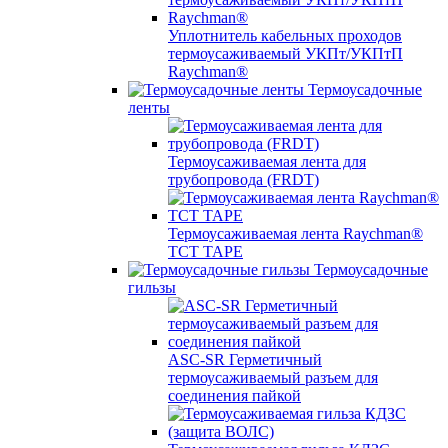
Уплотнитель кабельных проходов
термоусаживаемый УКПт/УКПтП
Raychman®
Термоусадочные
ленты
Термоусаживаемая лента для
трубопровода (FRDT)
Термоусаживаемая лента Raychman®
TCT TAPE
Термоусадочные
гильзы
ASC‐SR Герметичный
термоусаживаемый разъем для
соединения пайкой