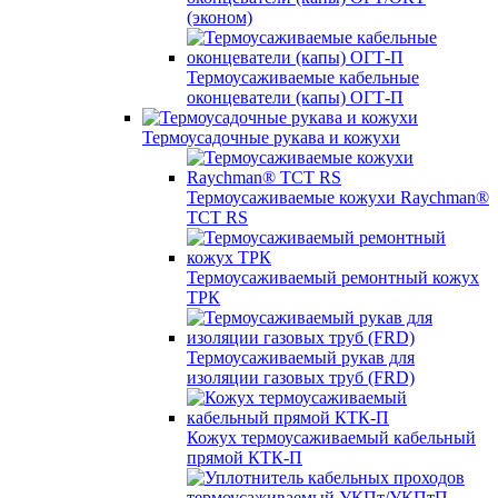
(эконом)
Термоусаживаемые кабельные
оконцеватели (капы) ОГТ-П
Термоусадочные рукава и кожухи
Термоусаживаемые кожухи Raychman®
TCT RS
Термоусаживаемый ремонтный кожух
ТРК
Термоусаживаемый рукав для
изоляции газовых труб (FRD)
Кожух термоусаживаемый кабельный
прямой КТК-П