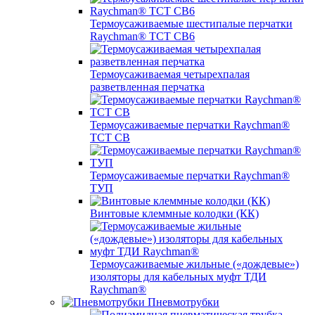
Термоусаживаемые шестипалые перчатки
Raychman® ТСТ СВ6
Термоусаживаемая четырехпалая
разветвленная перчатка
Термоусаживаемые перчатки Raychman®
TCT CB
Термоусаживаемые перчатки Raychman®
ТУП
Винтовые клеммные колодки (КК)
Термоусаживаемые жильные («дождевые»)
изоляторы для кабельных муфт ТДИ
Raychman®
Пневмотрубки