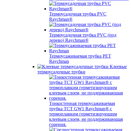
Термоусадочная трубка PVC
Raychman®
Термоусадочная трубка PVC (под
дерево) Raychman®
Термоусаживаемая трубка PET
Raychman
Клеевые
термоусадочные трубки
Тонкостенная термоусаживаемая
трубка TCT GW1 Raychman® с
термоплавким герметизирующим
клеевым слоем, не поддерживающая
горения.