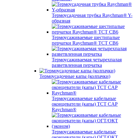
Термоусадочная трубка Raychman® Y-
образная
Термоусаживаемые шестипалые
перчатки Raychman® ТСТ СВ6
Термоусаживаемая четырехпалая
разветвленная перчатка
Термоусадочные капы (колпачки)
Термоусаживаемые кабельные
оконцеватели (капы) ТCT CAP
Raychman®
Термоусаживаемые кабельные
оконцеватели (капы) ОГТ/ОКТ