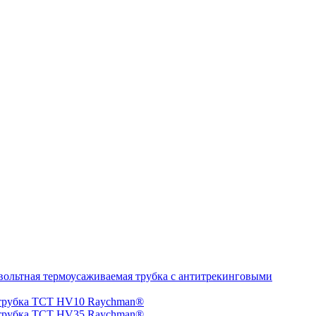
ольтная термоусаживаемая трубка с антитрекинговыми
 трубка TCT HV10 Raychman®
 трубка TCT HV35 Raychman®