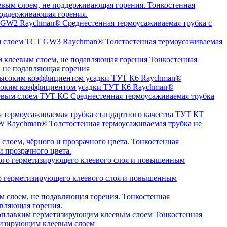
Тонкостенная
оддерживающая горения.
Среднестенная термоусаживаемая трубка c
Толстостенная термоусаживаемая
Тонкостенная
, не подавляющая горения
высоким коэффициентом усадки ТУТ К6 Raychman®
Среднестенная термоусаживаемая трубка
я термоусаживаемая трубка стандартного качества ТУТ КТ
Толстостенная термоусаживаемая трубка не
Тонкостенная
 прозрачного цвета.
о герметизирующего клеевого слоя и повышенным
Тонкостенная
авляющая горения.
Тонкостенная
етизирующим клеевым слоем