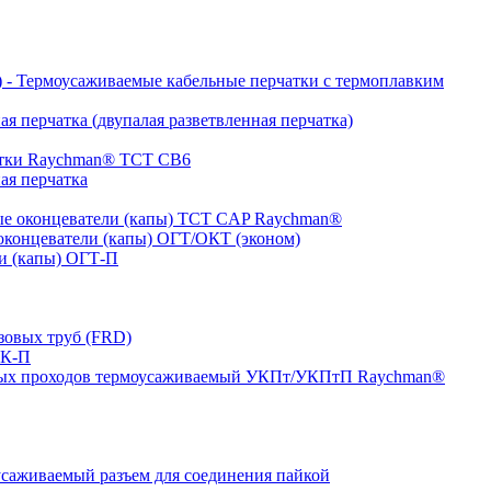
- Термоусаживаемые кабельные перчатки с термоплавким
я перчатка (двупалая разветвленная перчатка)
атки Raychman® ТСТ СВ6
ая перчатка
е оконцеватели (капы) ТCT CAP Raychman®
концеватели (капы) ОГТ/ОКТ (эконом)
и (капы) ОГТ-П
зовых труб (FRD)
ТК-П
ных проходов термоусаживаемый УКПт/УКПтП Raychman®
аживаемый разъем для соединения пайкой