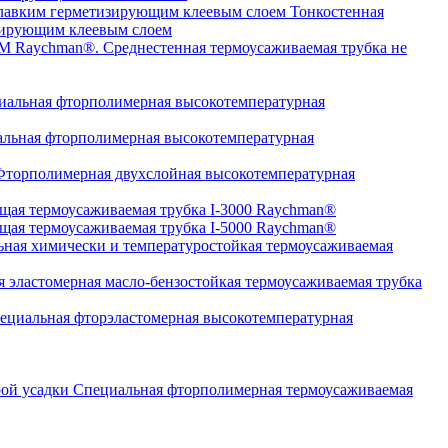
Тонкостенная
изирующим клеевым слоем
Среднестенная термоусаживаемая трубка не
альная фторполимерная высокотемпературная
льная фторполимерная высокотемпературная
торполимерная двухслойная высокотемпературная
щая термоусаживаемая трубка I-3000 Raychman®
щая термоусаживаемая трубка I-5000 Raychman®
ная химически и температуростойкая термоусаживаемая
 эластомерная масло-бензостойкая термоусаживаемая трубка
циальная фторэластомерная высокотемпературная
Специальная фторполимерная термоусаживаемая