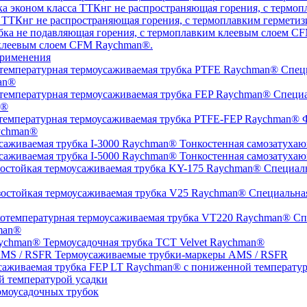
а ТТКнг не распространяющая горения, с термоплавким гермет
 клеевым слоем CFM Raychman®.
рименения
Специ
an®
Специа
n®
Ф
ychman®
Тонкостенная самозатухаю
Тонкостенная самозатухаю
Специаль
Специальная
Спе
man®
Термоусадочная трубка TCT Velvet Raychman®
Термоусаживаемые трубки-маркеры AMS / RSFR
й температурой усадки
моусадочных трубок