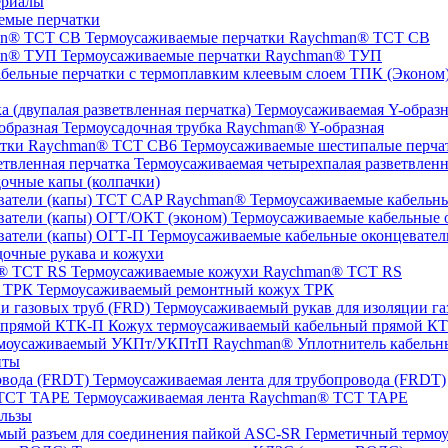
ериалы
емые перчатки
Термоусаживаемые перчатки Raychman® TCT CB
Термоусаживаемые перчатки Raychman® ТУП
ТПК (Эконом) 
Термоусаживаемая Y-образна
Термоусадочная трубка Raychman® Y-образная
Термоусаживаемые шестипалые перч
Термоусаживаемая четырехпалая разветвленн
очные капы (колпачки)
Термоусаживаемые кабельны
Термоусаживаемые кабельные о
Термоусаживаемые кабельные оконцевател
очные рукава и кожухи
Термоусаживаемые кожухи Raychman® TCT RS
Термоусаживаемый ремонтный кожух ТРК
Термоусаживаемый рукав для изоляции га
Кожух термоусаживаемый кабельный прямой К
Уплотнитель кабель
нты
Термоусаживаемая лента для трубопровода (FRDT)
Термоусаживаемая лента Raychman® TCT TAPE
льзы
ASC‐SR Герметичный термоус