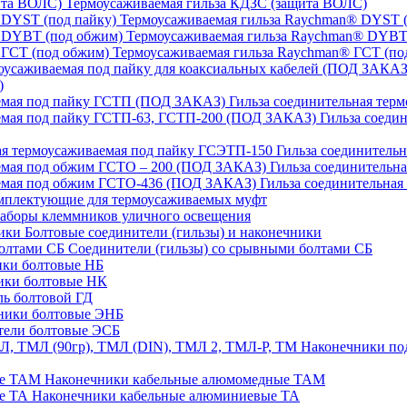
Термоусаживаемая гильза КДЗС (защита ВОЛС)
Термоусаживаемая гильза Raychman® DYST (
Термоусаживаемая гильза Raychman® DYBT
Термоусаживаемая гильза Raychman® ГСТ (по
)
Гильза соединительная тер
Гильза соеди
Гильза соединительн
Гильза соединительн
Гильза соединительна
плектующие для термоусаживаемых муфт
аборы клеммников уличного освещения
Болтовые соединители (гильзы) и наконечники
Соединители (гильзы) со срывными болтами СБ
ки болтовые НБ
ики болтовые НК
ь болтовой ГД
ники болтовые ЭНБ
ели болтовые ЭСБ
Наконечники под
Наконечники кабельные алюмомедные ТАМ
Наконечники кабельные алюминиевые ТА