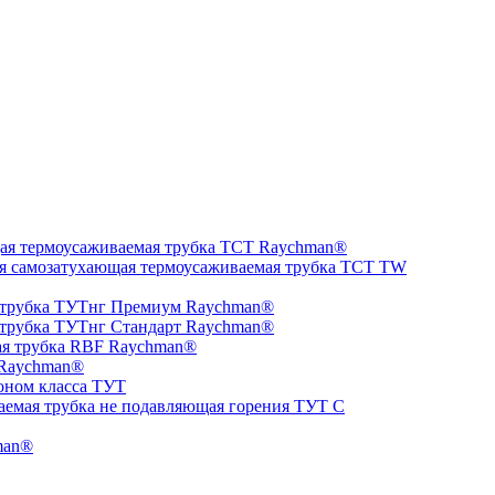
ая термоусаживаемая трубка ТCT Raychman®
я самозатухающая термоусаживаемая трубка ТCT TW
 трубка ТУТнг Премиум Raychman®
 трубка ТУТнг Стандарт Raychman®
ая трубка RBF Raychman®
 Raychman®
оном класса ТУТ
аемая трубка не подавляющая горения ТУТ С
man®