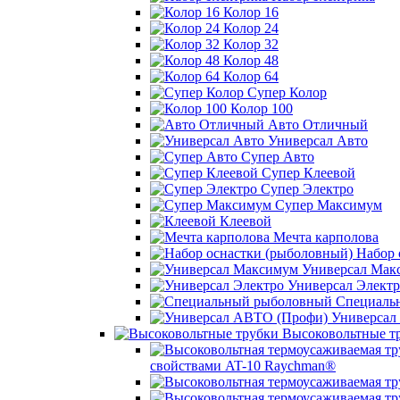
Колор 16
Колор 24
Колор 32
Колор 48
Колор 64
Супер Колор
Колор 100
Авто Отличный
Универсал Авто
Супер Авто
Супер Клеевой
Супер Электро
Супер Максимум
Клеевой
Мечта карполова
Набор 
Универсал Мак
Универсал Электр
Специаль
Универсал
Высоковольтные т
свойствами AT-10 Raychman®