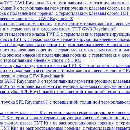
chman® с термоплавким герметизирующим клеевым слоем, не п
 клеевым слоем TCT GW2 Raychman®
тренним термоплавким клеевым слоем TCT GW3 Raychman®
 класса ТУТ К с термоплавким герметизирующим клеевым слоем
а не подавляющая горения, с термоплавким клеевым слоем и 
, с термоплавким клеевым слоем ТУТ КС
Толстостенная клеева
 клеевым слоем CFW Raychman®
n® с термоплавким герметизирующим клеевым слоем, чёрного и
ая трубка SPL Raychman® с повышенной толщиной термоплавког
а ТТК с термоплавким герметизирующим клеевым слоем, не под
а ТУТ Кнг не распространяющая горения, с термоплавким герм