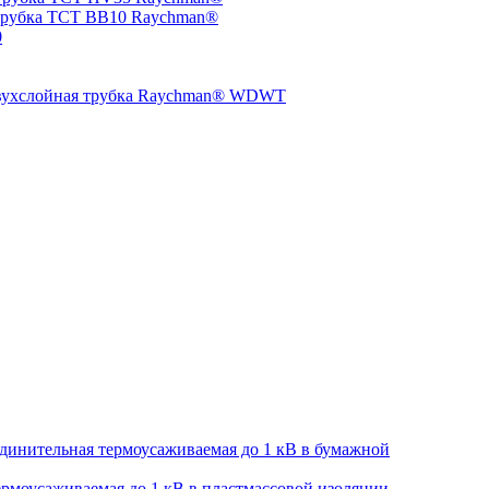
трубка TCT BB10 Raychman®
0
двухслойная трубка Raychman® WDWT
динительная термоусаживаемая до 1 кВ в бумажной
рмоусаживаемая до 1 кВ в пластмассовой изоляции