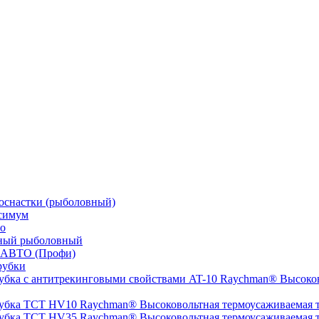
оснастки (рыболовный)
симум
о
ный рыболовный
 АВТО (Профи)
рубки
Высоков
Высоковольтная термоусаживаемая
Высоковольтная термоусаживаемая