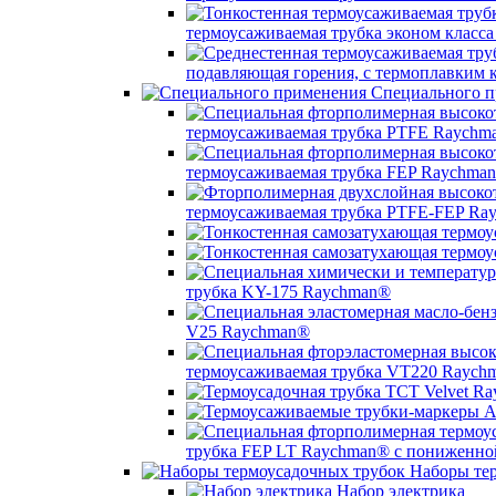
термоусаживаемая трубка эконом класс
подавляющая горения, с термоплавким
Специального п
термоусаживаемая трубка PTFE Raychm
термоусаживаемая трубка FEP Raychma
термоусаживаемая трубка PTFE-FEP Ra
трубка KY-175 Raychman®
V25 Raychman®
термоусаживаемая трубка VT220 Raych
трубка FEP LT Raychman® с пониженно
Наборы тер
Набор электрика