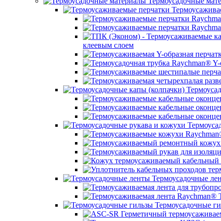
Термоусадочные мат
Термоусажива
клеевым слоем
Термоусад
Термоусад
Термоусадочные ле
Термоусадочные ги