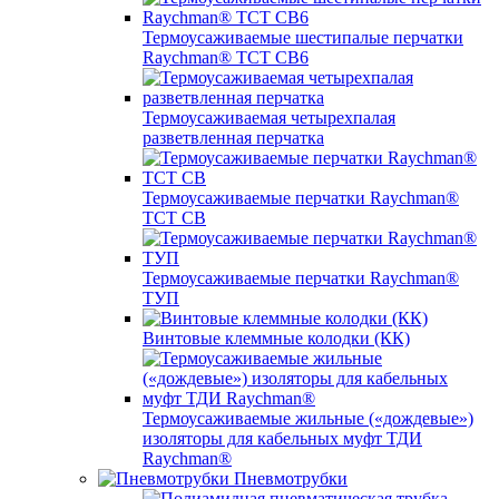
Термоусаживаемые шестипалые перчатки
Raychman® ТСТ СВ6
Термоусаживаемая четырехпалая
разветвленная перчатка
Термоусаживаемые перчатки Raychman®
TCT CB
Термоусаживаемые перчатки Raychman®
ТУП
Винтовые клеммные колодки (КК)
Термоусаживаемые жильные («дождевые»)
изоляторы для кабельных муфт ТДИ
Raychman®
Пневмотрубки