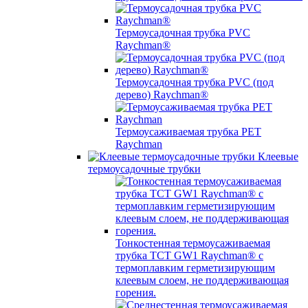
Термоусадочная трубка PVC
Raychman®
Термоусадочная трубка PVC (под
дерево) Raychman®
Термоусаживаемая трубка PET
Raychman
Клеевые
термоусадочные трубки
Тонкостенная термоусаживаемая
трубка TCT GW1 Raychman® с
термоплавким герметизирующим
клеевым слоем, не поддерживающая
горения.