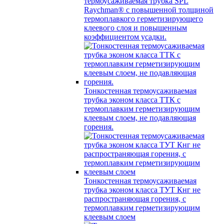
термоусаживаемая трубка SPL
Raychman® с повышенной толщиной
термоплавкого герметизирующего
клеевого слоя и повышенным
коэффициентом усадки.
Тонкостенная термоусаживаемая
трубка эконом класса ТТК с
термоплавким герметизирующим
клеевым слоем, не подавляющая
горения.
Тонкостенная термоусаживаемая
трубка эконом класса ТУТ Кнг не
распространяющая горения, с
термоплавким герметизирующим
клеевым слоем