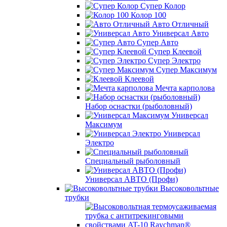
Супер Колор
Колор 100
Авто Отличный
Универсал Авто
Супер Авто
Супер Клеевой
Супер Электро
Супер Максимум
Клеевой
Мечта карполова
Набор оснастки (рыболовный)
Универсал
Максимум
Универсал
Электро
Специальный рыболовный
Универсал АВТО (Профи)
Высоковольтные
трубки