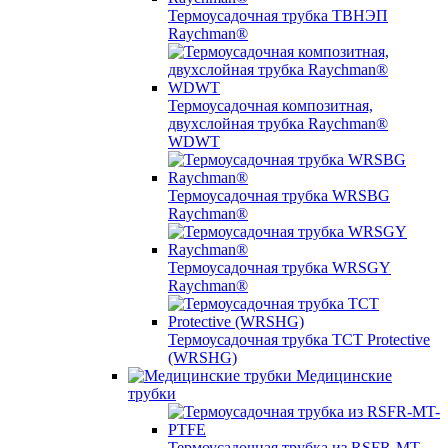
Термоусадочная трубка ТВНЭП
Raychman®
Термоусадочная композитная,
двухслойная трубка Raychman®
WDWT
Термоусадочная трубка WRSBG
Raychman®
Термоусадочная трубка WRSGY
Raychman®
Термоусадочная трубка TCT Protective
(WRSHG)
Медицинские
трубки
Термоусадочная трубка из RSFR-MT-