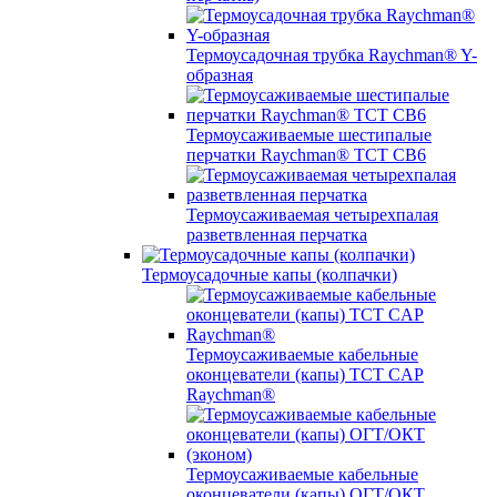
Термоусадочная трубка Raychman® Y-
образная
Термоусаживаемые шестипалые
перчатки Raychman® ТСТ СВ6
Термоусаживаемая четырехпалая
разветвленная перчатка
Термоусадочные капы (колпачки)
Термоусаживаемые кабельные
оконцеватели (капы) ТCT CAP
Raychman®
Термоусаживаемые кабельные
оконцеватели (капы) ОГТ/ОКТ