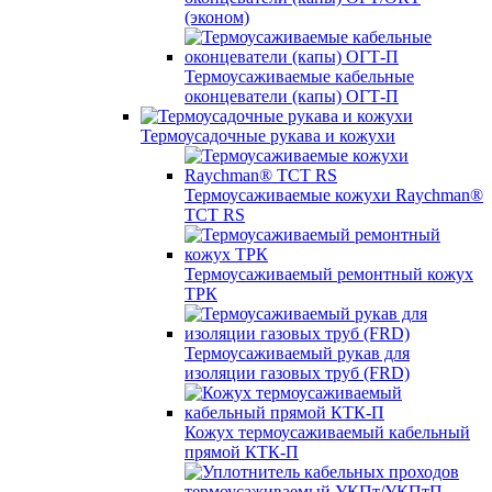
(эконом)
Термоусаживаемые кабельные
оконцеватели (капы) ОГТ-П
Термоусадочные рукава и кожухи
Термоусаживаемые кожухи Raychman®
TCT RS
Термоусаживаемый ремонтный кожух
ТРК
Термоусаживаемый рукав для
изоляции газовых труб (FRD)
Кожух термоусаживаемый кабельный
прямой КТК-П