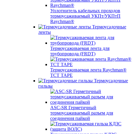
Уплотнитель кабельных проходов
термоусаживаемый УКПт/УКПтП
Raychman®
Термоусадочные
ленты
Термоусаживаемая лента для
трубопровода (FRDT)
Термоусаживаемая лента Raychman®
TCT TAPE
Термоусадочные
гильзы
ASC‐SR Герметичный
термоусаживаемый разъем для
соединения пайкой