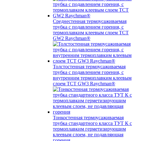
Среднестенная термоусаживаемая
трубка c подавлением горения, с
термоплавким клеевым слоем TCT
GW2 Raychman®
Толстостенная термоусаживаемая
трубка c подавлением горения, с
внутренним термоплавким клеевым
слоем TCT GW3 Raychman®
Тонкостенная термоусаживаемая
трубка стандартного класса ТУТ К с
термоплавким герметизирующим
клеевым слоем, не подавляющая
горения