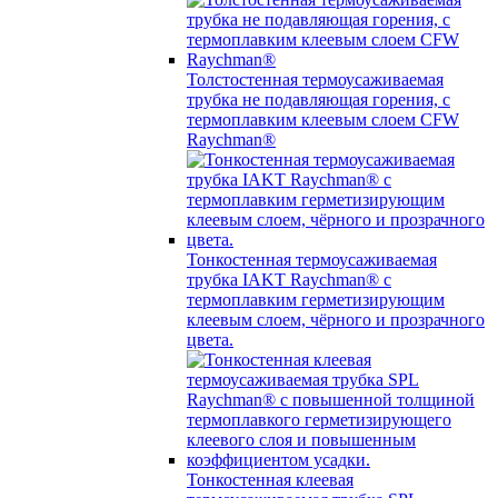
Толстостенная термоусаживаемая
трубка не подавляющая горения, с
термоплавким клеевым слоем CFW
Raychman®
Тонкостенная термоусаживаемая
трубка IAKT Raychman® с
термоплавким герметизирующим
клеевым слоем, чёрного и прозрачного
цвета.
Тонкостенная клеевая