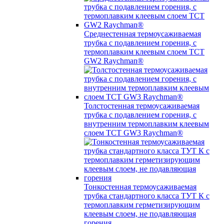
Среднестенная термоусаживаемая
трубка c подавлением горения, с
термоплавким клеевым слоем TCT
GW2 Raychman®
Толстостенная термоусаживаемая
трубка c подавлением горения, с
внутренним термоплавким клеевым
слоем TCT GW3 Raychman®
Тонкостенная термоусаживаемая
трубка стандартного класса ТУТ К с
термоплавким герметизирующим
клеевым слоем, не подавляющая
горения