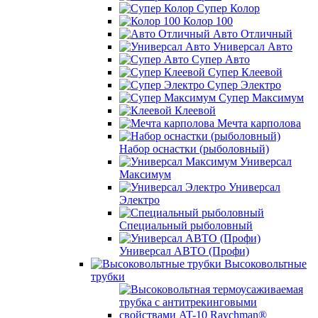
Супер Колор
Колор 100
Авто Отличный
Универсал Авто
Супер Авто
Супер Клеевой
Супер Электро
Супер Максимум
Клеевой
Мечта карполова
Набор оснастки (рыболовный)
Универсал
Максимум
Универсал
Электро
Специальный рыболовный
Универсал АВТО (Профи)
Высоковольтные
трубки