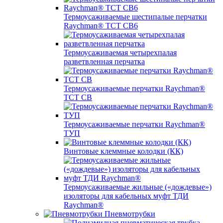
Термоусаживаемые шестипалые перчатки
Raychman® ТСТ СВ6
Термоусаживаемая четырехпалая
разветвленная перчатка
Термоусаживаемые перчатки Raychman®
TCT CB
Термоусаживаемые перчатки Raychman®
ТУП
Винтовые клеммные колодки (КК)
Термоусаживаемые жильные («дождевые»)
изоляторы для кабельных муфт ТДИ
Raychman®
Пневмотрубки