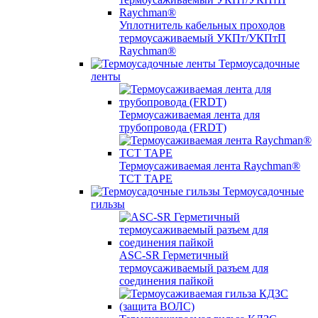
Уплотнитель кабельных проходов
термоусаживаемый УКПт/УКПтП
Raychman®
Термоусадочные
ленты
Термоусаживаемая лента для
трубопровода (FRDT)
Термоусаживаемая лента Raychman®
TCT TAPE
Термоусадочные
гильзы
ASC‐SR Герметичный
термоусаживаемый разъем для
соединения пайкой