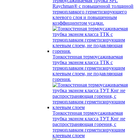
термоусаживаемая трубка SPL
Raychman® с повышенной толщиной
термоплавкого герметизирующего
клеевого слоя и повышенным
коэффициентом усадки.
Тонкостенная термоусаживаемая
трубка эконом класса ТТК с
термоплавким герметизирующим
клеевым слоем, не подавляющая
горения.
Тонкостенная термоусаживаемая
трубка эконом класса ТУТ Кнг не
распространяющая горения, с
термоплавким герметизирующим
клеевым слоем