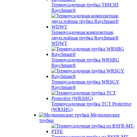
Термоусадочная трубка ТВНЭП
Raychman®
Термоусадочная композитная,
двухслойная трубка Raychman®
WDWT
Термоусадочная трубка WRSBG
Raychman®
Термоусадочная трубка WRSGY
Raychman®
Термоусадочная трубка TCT Protective
(WRSHG)
Медицинские
трубки
Термоусадочная трубка из RSFR-MT-