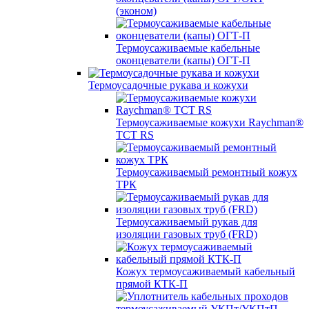
(эконом)
Термоусаживаемые кабельные
оконцеватели (капы) ОГТ-П
Термоусадочные рукава и кожухи
Термоусаживаемые кожухи Raychman®
TCT RS
Термоусаживаемый ремонтный кожух
ТРК
Термоусаживаемый рукав для
изоляции газовых труб (FRD)
Кожух термоусаживаемый кабельный
прямой КТК-П