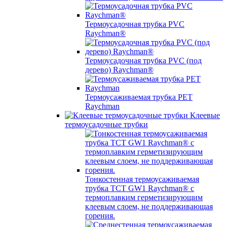
Термоусадочная трубка PVC
Raychman®
Термоусадочная трубка PVC (под
дерево) Raychman®
Термоусаживаемая трубка PET
Raychman
Клеевые
термоусадочные трубки
Тонкостенная термоусаживаемая
трубка TCT GW1 Raychman® с
термоплавким герметизирующим
клеевым слоем, не поддерживающая
горения.