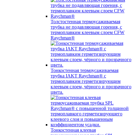
Толстостенная термоусаживаемая
трубка не подавляющая горения, с
термоплавким клеевым слоем CFW
Raychman®
Тонкостенная термоусаживаемая
трубка IAKT Raychman® с
термоплавким герметизирующим
клеевым слоем, чёрного и прозрачного
цвета.
Тонкостенная клеевая