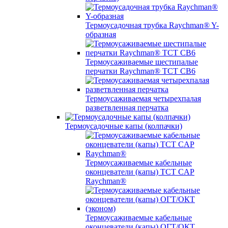
Термоусадочная трубка Raychman® Y-
образная
Термоусаживаемые шестипалые
перчатки Raychman® ТСТ СВ6
Термоусаживаемая четырехпалая
разветвленная перчатка
Термоусадочные капы (колпачки)
Термоусаживаемые кабельные
оконцеватели (капы) ТCT CAP
Raychman®
Термоусаживаемые кабельные
оконцеватели (капы) ОГТ/ОКТ