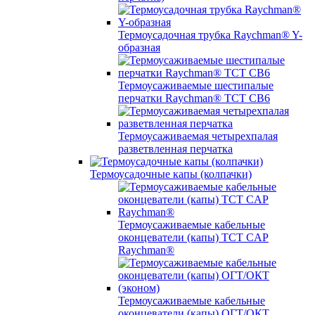
Термоусадочная трубка Raychman® Y-
образная
Термоусаживаемые шестипалые
перчатки Raychman® ТСТ СВ6
Термоусаживаемая четырехпалая
разветвленная перчатка
Термоусадочные капы (колпачки)
Термоусаживаемые кабельные
оконцеватели (капы) ТCT CAP
Raychman®
Термоусаживаемые кабельные
оконцеватели (капы) ОГТ/ОКТ