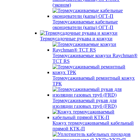
(эконом)
Термоусаживаемые кабельные
оконцеватели (капы) ОГТ-П
Термоусадочные рукава и кожухи
Термоусаживаемые кожухи Raychman®
TCT RS
Термоусаживаемый ремонтный кожух
ТРК
Термоусаживаемый рукав для
изоляции газовых труб (FRD)
Кожух термоусаживаемый кабельный
прямой КТК-П