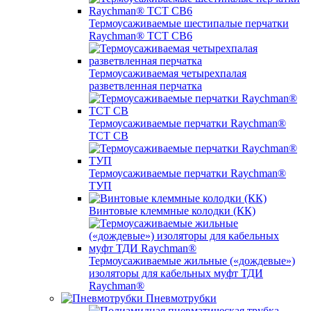
Термоусаживаемые шестипалые перчатки
Raychman® ТСТ СВ6
Термоусаживаемая четырехпалая
разветвленная перчатка
Термоусаживаемые перчатки Raychman®
TCT CB
Термоусаживаемые перчатки Raychman®
ТУП
Винтовые клеммные колодки (КК)
Термоусаживаемые жильные («дождевые»)
изоляторы для кабельных муфт ТДИ
Raychman®
Пневмотрубки