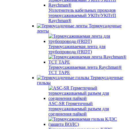
Уплотнитель кабельных проходов
термоусаживаемый УКПт/УКПтП
Raychman®
Термоусадочные
ленты
Термоусаживаемая лента для
трубопровода (FRDT)
Термоусаживаемая лента Raychman®
TCT TAPE
Термоусадочные
гильзы
ASC‐SR Герметичный
термоусаживаемый разъем для
соединения пайкой