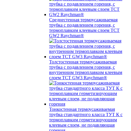
Среднестенная термоусаживаемая
трубка c подавлением горения, с
термоплавким клеевым слоем TCT
GW2 Raychman®
Толстостенная термоусаживаемая
трубка c подавлением горения, с
внутренним термоплавким клеевым
слоем TCT GW3 Raychman®
Тонкостенная термоусаживаемая
трубка стандартного класса ТУТ К с
термоплавким герметизирующим
клеевым слоем, не подавляющая
горения