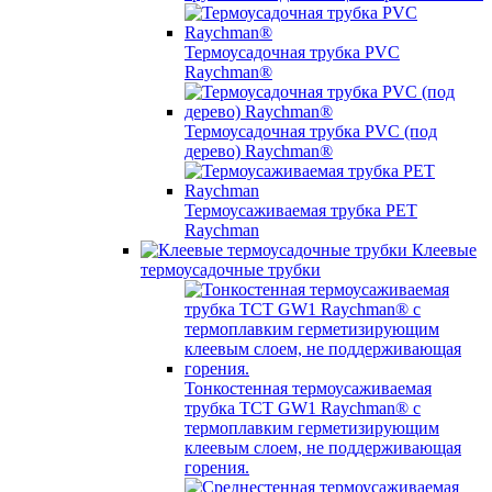
Термоусадочная трубка PVC
Raychman®
Термоусадочная трубка PVC (под
дерево) Raychman®
Термоусаживаемая трубка PET
Raychman
Клеевые
термоусадочные трубки
Тонкостенная термоусаживаемая
трубка TCT GW1 Raychman® с
термоплавким герметизирующим
клеевым слоем, не поддерживающая
горения.