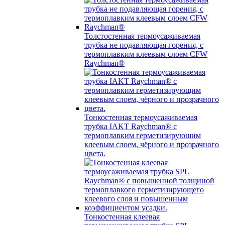
Толстостенная термоусаживаемая
трубка не подавляющая горения, с
термоплавким клеевым слоем CFW
Raychman®
Тонкостенная термоусаживаемая
трубка IAKT Raychman® с
термоплавким герметизирующим
клеевым слоем, чёрного и прозрачного
цвета.
Тонкостенная клеевая