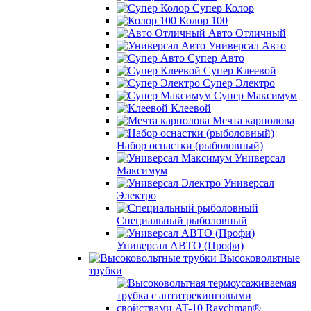
Супер Колор
Колор 100
Авто Отличный
Универсал Авто
Супер Авто
Супер Клеевой
Супер Электро
Супер Максимум
Клеевой
Мечта карполова
Набор оснастки (рыболовный)
Универсал
Максимум
Универсал
Электро
Специальный рыболовный
Универсал АВТО (Профи)
Высоковольтные
трубки