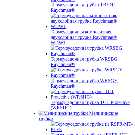
Термоусадочная трубка ТВНЭП
Raychman®
Термоусадочная композитная,
двухслойная трубка Raychman®
WDWT
Термоусадочная трубка WRSBG
Raychman®
Термоусадочная трубка WRSGY
Raychman®
Термоусадочная трубка TCT Protective
(WRSHG)
Медицинские
трубки
Термоусадочная трубка из RSFR-MT-