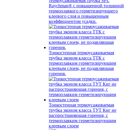
термоусаживаемая трубка SPL
Raychman® с повышенной толщиной
термоплавкого герметизирующего
клеевого слоя и повышенным
коэффициентом усадки.
Тонкостенная термоусаживаемая
трубка эконом класса ТТК с
термоплавким герметизирующим
клеевым слоем, не подавляющая
горения.
Тонкостенная термоусаживаемая
трубка эконом класса ТУТ Кнг не
распространяющая горения, с
термоплавким герметизирующим
клеевым слоем