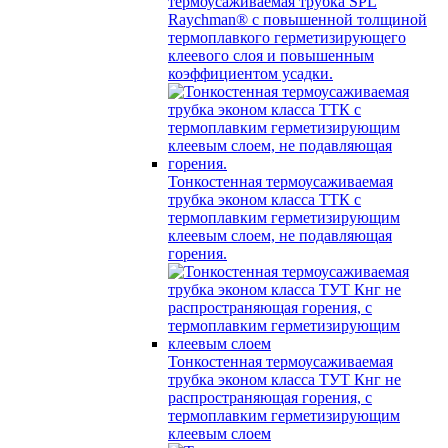
термоусаживаемая трубка SPL
Raychman® с повышенной толщиной
термоплавкого герметизирующего
клеевого слоя и повышенным
коэффициентом усадки.
Тонкостенная термоусаживаемая
трубка эконом класса ТТК с
термоплавким герметизирующим
клеевым слоем, не подавляющая
горения.
Тонкостенная термоусаживаемая
трубка эконом класса ТУТ Кнг не
распространяющая горения, с
термоплавким герметизирующим
клеевым слоем