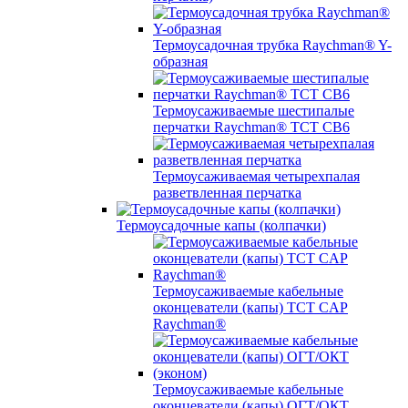
Термоусадочная трубка Raychman® Y-
образная
Термоусаживаемые шестипалые
перчатки Raychman® ТСТ СВ6
Термоусаживаемая четырехпалая
разветвленная перчатка
Термоусадочные капы (колпачки)
Термоусаживаемые кабельные
оконцеватели (капы) ТCT CAP
Raychman®
Термоусаживаемые кабельные
оконцеватели (капы) ОГТ/ОКТ