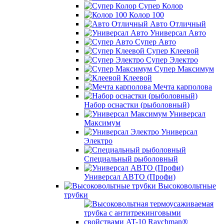
Супер Колор
Колор 100
Авто Отличный
Универсал Авто
Супер Авто
Супер Клеевой
Супер Электро
Супер Максимум
Клеевой
Мечта карполова
Набор оснастки (рыболовный)
Универсал
Максимум
Универсал
Электро
Специальный рыболовный
Универсал АВТО (Профи)
Высоковольтные
трубки