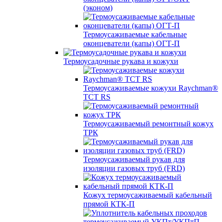
(эконом)
Термоусаживаемые кабельные
оконцеватели (капы) ОГТ-П
Термоусадочные рукава и кожухи
Термоусаживаемые кожухи Raychman®
TCT RS
Термоусаживаемый ремонтный кожух
ТРК
Термоусаживаемый рукав для
изоляции газовых труб (FRD)
Кожух термоусаживаемый кабельный
прямой КТК-П