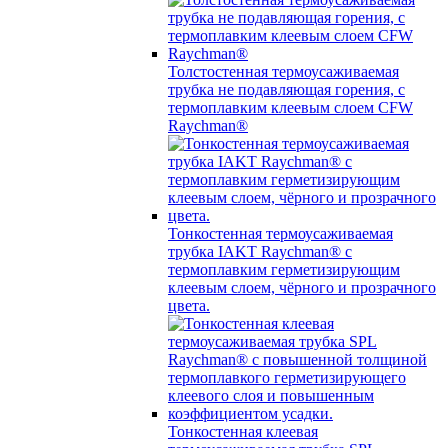
Толстостенная термоусаживаемая
трубка не подавляющая горения, с
термоплавким клеевым слоем CFW
Raychman®
Тонкостенная термоусаживаемая
трубка IAKT Raychman® с
термоплавким герметизирующим
клеевым слоем, чёрного и прозрачного
цвета.
Тонкостенная клеевая