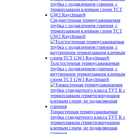
Среднестенная термоусаживаемая
трубка c подавлением горения, с
термоплавким клеевым слоем TCT
GW2 Raychman®
Толстостенная термоусаживаемая
трубка c подавлением горения, с
внутренним термоплавким клеевым
слоем TCT GW3 Raychman®
Тонкостенная термоусаживаемая
трубка стандартного класса ТУТ К с
термоплавким герметизирующим
клеевым слоем, не подавляющая
горения