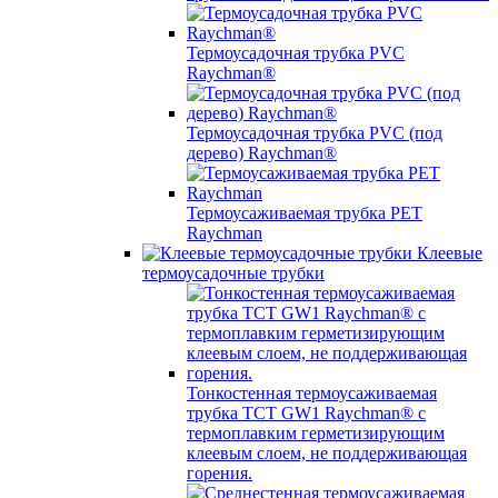
Термоусадочная трубка PVC
Raychman®
Термоусадочная трубка PVC (под
дерево) Raychman®
Термоусаживаемая трубка PET
Raychman
Клеевые
термоусадочные трубки
Тонкостенная термоусаживаемая
трубка TCT GW1 Raychman® с
термоплавким герметизирующим
клеевым слоем, не поддерживающая
горения.