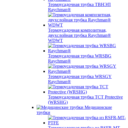
Термоусадочная трубка ТВНЭП
Raychman®
Термоусадочная композитная,
двухслойная трубка Raychman®
WDWT
Термоусадочная трубка WRSBG
Raychman®
Термоусадочная трубка WRSGY
Raychman®
Термоусадочная трубка TCT Protective
(WRSHG)
Медицинские
трубки
Термоусадочная трубка из RSFR-MT-