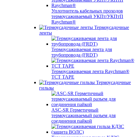
Уплотнитель кабельных проходов
термоусаживаемый УКПт/УКПтП
Raychman®
Термоусадочные
ленты
Термоусаживаемая лента для
трубопровода (FRDT)
Термоусаживаемая лента Raychman®
TCT TAPE
Термоусадочные
гильзы
ASC‐SR Герметичный
термоусаживаемый разъем для
соединения пайкой