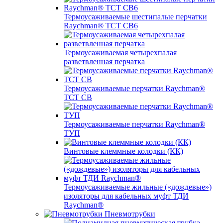
Термоусаживаемые шестипалые перчатки
Raychman® ТСТ СВ6
Термоусаживаемая четырехпалая
разветвленная перчатка
Термоусаживаемые перчатки Raychman®
TCT CB
Термоусаживаемые перчатки Raychman®
ТУП
Винтовые клеммные колодки (КК)
Термоусаживаемые жильные («дождевые»)
изоляторы для кабельных муфт ТДИ
Raychman®
Пневмотрубки