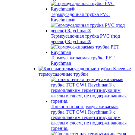
Термоусадочная трубка PVC
Raychman®
Термоусадочная трубка PVC (под
дерево) Raychman®
Термоусаживаемая трубка PET
Raychman
Клеевые
термоусадочные трубки
Тонкостенная термоусаживаемая
трубка TCT GW1 Raychman® с
термоплавким герметизирующим
клеевым слоем, не поддерживающая
горения.