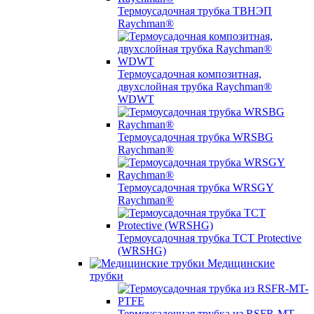
Термоусадочная трубка ТВНЭП
Raychman®
Термоусадочная композитная,
двухслойная трубка Raychman®
WDWT
Термоусадочная трубка WRSBG
Raychman®
Термоусадочная трубка WRSGY
Raychman®
Термоусадочная трубка TCT Protective
(WRSHG)
Медицинские
трубки
Термоусадочная трубка из RSFR-MT-