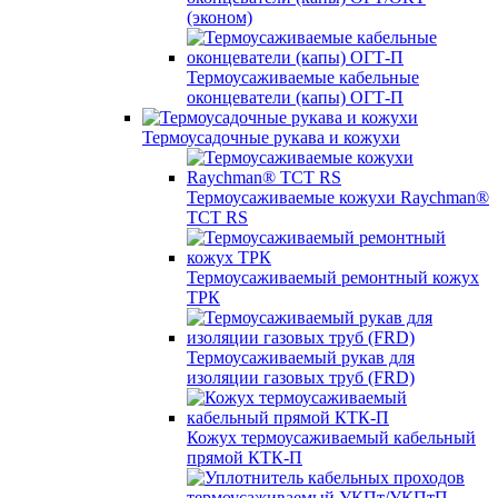
(эконом)
Термоусаживаемые кабельные
оконцеватели (капы) ОГТ-П
Термоусадочные рукава и кожухи
Термоусаживаемые кожухи Raychman®
TCT RS
Термоусаживаемый ремонтный кожух
ТРК
Термоусаживаемый рукав для
изоляции газовых труб (FRD)
Кожух термоусаживаемый кабельный
прямой КТК-П