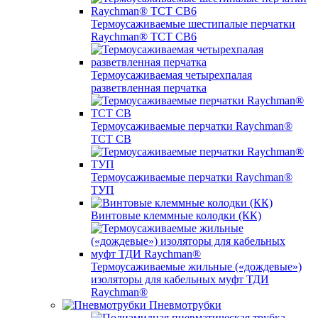
Термоусаживаемые шестипалые перчатки
Raychman® ТСТ СВ6
Термоусаживаемая четырехпалая
разветвленная перчатка
Термоусаживаемые перчатки Raychman®
TCT CB
Термоусаживаемые перчатки Raychman®
ТУП
Винтовые клеммные колодки (КК)
Термоусаживаемые жильные («дождевые»)
изоляторы для кабельных муфт ТДИ
Raychman®
Пневмотрубки