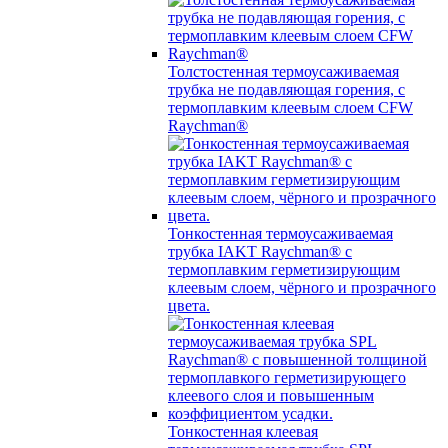
Толстостенная термоусаживаемая
трубка не подавляющая горения, с
термоплавким клеевым слоем CFW
Raychman®
Тонкостенная термоусаживаемая
трубка IAKT Raychman® с
термоплавким герметизирующим
клеевым слоем, чёрного и прозрачного
цвета.
Тонкостенная клеевая