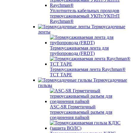
Уплотнитель кабельных проходов
термоусаживаемый УКПт/УКПтП
Raychman®
Термоусадочные
ленты
Термоусаживаемая лента для
трубопровода (FRDT)
Термоусаживаемая лента Raychman®
TCT TAPE
Термоусадочные
гильзы
ASC‐SR Герметичный
термоусаживаемый разъем для
соединения пайкой