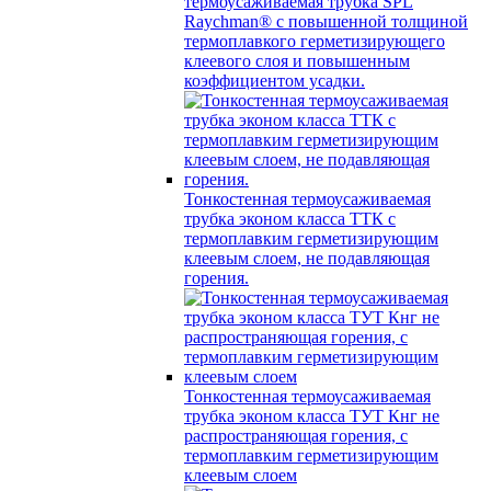
термоусаживаемая трубка SPL
Raychman® с повышенной толщиной
термоплавкого герметизирующего
клеевого слоя и повышенным
коэффициентом усадки.
Тонкостенная термоусаживаемая
трубка эконом класса ТТК с
термоплавким герметизирующим
клеевым слоем, не подавляющая
горения.
Тонкостенная термоусаживаемая
трубка эконом класса ТУТ Кнг не
распространяющая горения, с
термоплавким герметизирующим
клеевым слоем