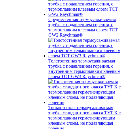
Среднестенная термоусаживаемая
трубка c подавлением горения, с
термоплавким клеевым слоем TCT
GW2 Raychman®
Толстостенная термоусаживаемая
трубка c подавлением горения, с
внутренним термоплавким клеевым
слоем TCT GW3 Raychman®
Тонкостенная термоусаживаемая
трубка стандартного класса ТУТ К с
термоплавким герметизирующим
клеевым слоем, не подавляющая
горения