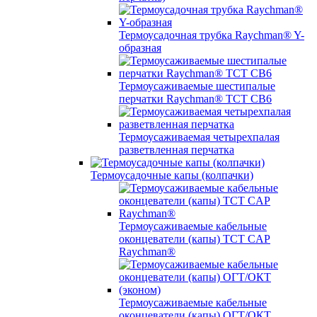
Термоусадочная трубка Raychman® Y-
образная
Термоусаживаемые шестипалые
перчатки Raychman® ТСТ СВ6
Термоусаживаемая четырехпалая
разветвленная перчатка
Термоусадочные капы (колпачки)
Термоусаживаемые кабельные
оконцеватели (капы) ТCT CAP
Raychman®
Термоусаживаемые кабельные
оконцеватели (капы) ОГТ/ОКТ