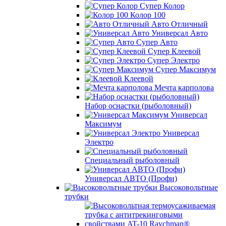
Супер Колор
Колор 100
Авто Отличный
Универсал Авто
Супер Авто
Супер Клеевой
Супер Электро
Супер Максимум
Клеевой
Мечта карполова
Набор оснастки (рыболовный)
Универсал
Максимум
Универсал
Электро
Специальный рыболовный
Универсал АВТО (Профи)
Высоковольтные
трубки