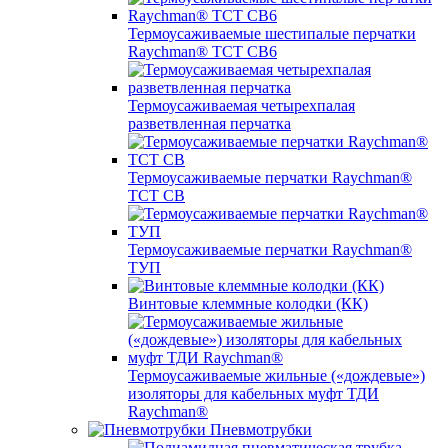
Термоусаживаемые шестипалые перчатки
Raychman® ТСТ СВ6
Термоусаживаемая четырехпалая
разветвленная перчатка
Термоусаживаемые перчатки Raychman®
TCT CB
Термоусаживаемые перчатки Raychman®
ТУП
Винтовые клеммные колодки (КК)
Термоусаживаемые жильные («дождевые»)
изоляторы для кабельных муфт ТДИ
Raychman®
Пневмотрубки