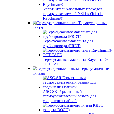
Уплотнитель кабельных проходов
термоусаживаемый УКПт/УКПтП
Raychman®
Термоусадочные
ленты
Термоусаживаемая лента для
трубопровода (FRDT)
Термоусаживаемая лента Raychman®
TCT TAPE
Термоусадочные
гильзы
ASC‐SR Герметичный
термоусаживаемый разъем для
соединения пайкой