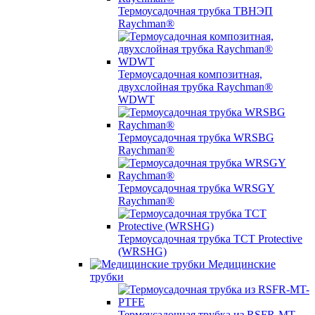
Термоусадочная трубка ТВНЭП
Raychman®
Термоусадочная композитная,
двухслойная трубка Raychman®
WDWT
Термоусадочная трубка WRSBG
Raychman®
Термоусадочная трубка WRSGY
Raychman®
Термоусадочная трубка TCT Protective
(WRSHG)
Медицинские
трубки
Термоусадочная трубка из RSFR-MT-