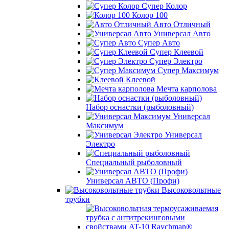
Супер Колор
Колор 100
Авто Отличный
Универсал Авто
Супер Авто
Супер Клеевой
Супер Электро
Супер Максимум
Клеевой
Мечта карполова
Набор оснастки (рыболовный)
Универсал
Максимум
Универсал
Электро
Специальный рыболовный
Универсал АВТО (Профи)
Высоковольтные
трубки