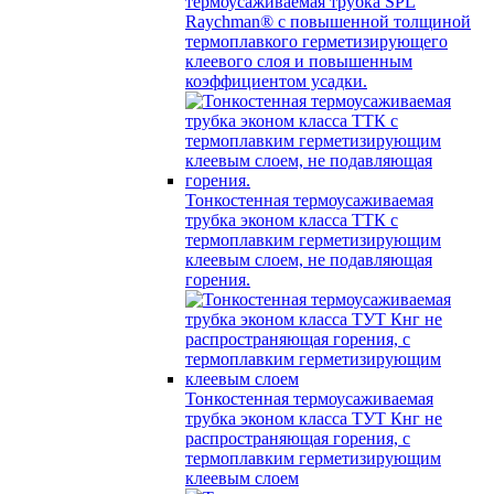
термоусаживаемая трубка SPL
Raychman® с повышенной толщиной
термоплавкого герметизирующего
клеевого слоя и повышенным
коэффициентом усадки.
Тонкостенная термоусаживаемая
трубка эконом класса ТТК с
термоплавким герметизирующим
клеевым слоем, не подавляющая
горения.
Тонкостенная термоусаживаемая
трубка эконом класса ТУТ Кнг не
распространяющая горения, с
термоплавким герметизирующим
клеевым слоем