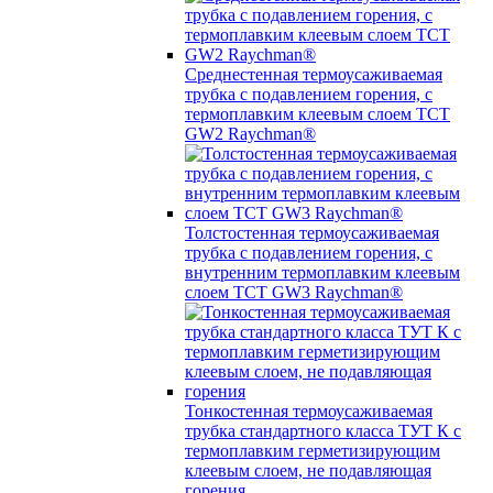
Среднестенная термоусаживаемая
трубка c подавлением горения, с
термоплавким клеевым слоем TCT
GW2 Raychman®
Толстостенная термоусаживаемая
трубка c подавлением горения, с
внутренним термоплавким клеевым
слоем TCT GW3 Raychman®
Тонкостенная термоусаживаемая
трубка стандартного класса ТУТ К с
термоплавким герметизирующим
клеевым слоем, не подавляющая
горения