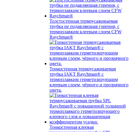
Толстостенная термоусаживаемая
трубка не подавляющая горения, с
термоплавким клеевым слоем CFW
Raychman®
Тонкостенная термоусаживаемая
трубка IAKT Raychman® с
термоплавким герметизирующим
клеевым слоем, чёрного и прозрачного
цвета.
Тонкостенная клеевая