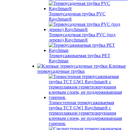
Термоусадочная трубка PVC
Raychman®
Термоусадочная трубка PVC (под
дерево) Raychman®
Термоусаживаемая трубка PET
Raychman
Клеевые
термоусадочные трубки
Тонкостенная термоусаживаемая
трубка TCT GW1 Raychman® с
термоплавким герметизирующим
клеевым слоем, не поддерживающая
горения.