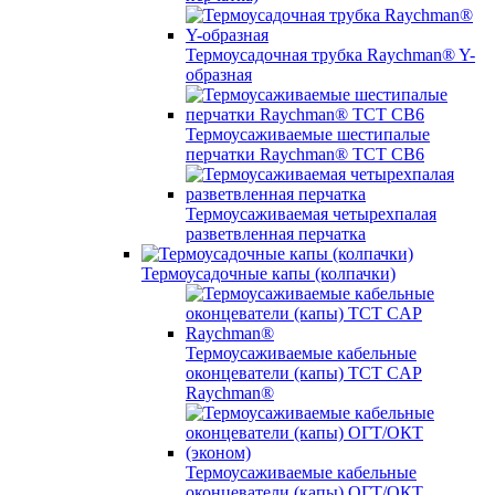
Термоусадочная трубка Raychman® Y-
образная
Термоусаживаемые шестипалые
перчатки Raychman® ТСТ СВ6
Термоусаживаемая четырехпалая
разветвленная перчатка
Термоусадочные капы (колпачки)
Термоусаживаемые кабельные
оконцеватели (капы) ТCT CAP
Raychman®
Термоусаживаемые кабельные
оконцеватели (капы) ОГТ/ОКТ