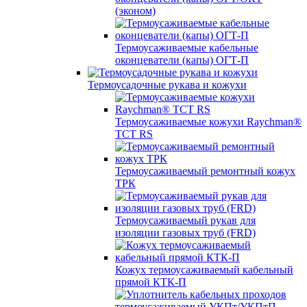
(эконом)
Термоусаживаемые кабельные
оконцеватели (капы) ОГТ-П
Термоусадочные рукава и кожухи
Термоусаживаемые кожухи Raychman®
TCT RS
Термоусаживаемый ремонтный кожух
ТРК
Термоусаживаемый рукав для
изоляции газовых труб (FRD)
Кожух термоусаживаемый кабельный
прямой КТК-П