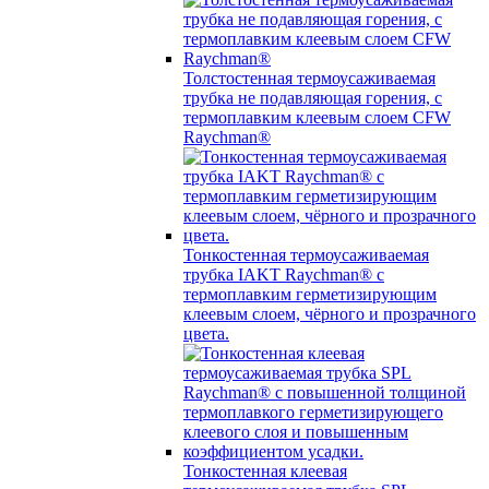
Толстостенная термоусаживаемая
трубка не подавляющая горения, с
термоплавким клеевым слоем CFW
Raychman®
Тонкостенная термоусаживаемая
трубка IAKT Raychman® с
термоплавким герметизирующим
клеевым слоем, чёрного и прозрачного
цвета.
Тонкостенная клеевая