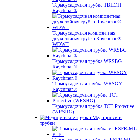
Термоусадочная трубка ТВНЭП
Raychman®
Термоусадочная композитная,
двухслойная трубка Raychman®
WDWT
Термоусадочная трубка WRSBG
Raychman®
Термоусадочная трубка WRSGY
Raychman®
Термоусадочная трубка TCT Protective
(WRSHG)
Медицинские
трубки
Термоусадочная трубка из RSFR-MT-