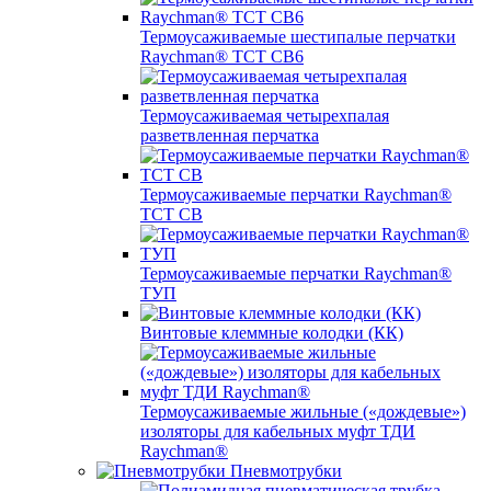
Термоусаживаемые шестипалые перчатки
Raychman® ТСТ СВ6
Термоусаживаемая четырехпалая
разветвленная перчатка
Термоусаживаемые перчатки Raychman®
TCT CB
Термоусаживаемые перчатки Raychman®
ТУП
Винтовые клеммные колодки (КК)
Термоусаживаемые жильные («дождевые»)
изоляторы для кабельных муфт ТДИ
Raychman®
Пневмотрубки