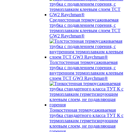
Среднестенная термоусаживаемая
трубка c подавлением горения, с
термоплавким клеевым слоем TCT
GW2 Raychman®
Толстостенная термоусаживаемая
трубка c подавлением горения, с
внутренним термоплавким клеевым
слоем TCT GW3 Raychman®
Тонкостенная термоусаживаемая
трубка стандартного класса ТУТ К с
термоплавким герметизирующим
клеевым слоем, не подавляющая
горения