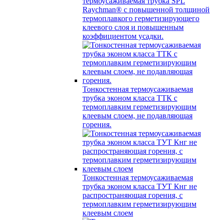
термоусаживаемая трубка SPL
Raychman® с повышенной толщиной
термоплавкого герметизирующего
клеевого слоя и повышенным
коэффициентом усадки.
Тонкостенная термоусаживаемая
трубка эконом класса ТТК с
термоплавким герметизирующим
клеевым слоем, не подавляющая
горения.
Тонкостенная термоусаживаемая
трубка эконом класса ТУТ Кнг не
распространяющая горения, с
термоплавким герметизирующим
клеевым слоем