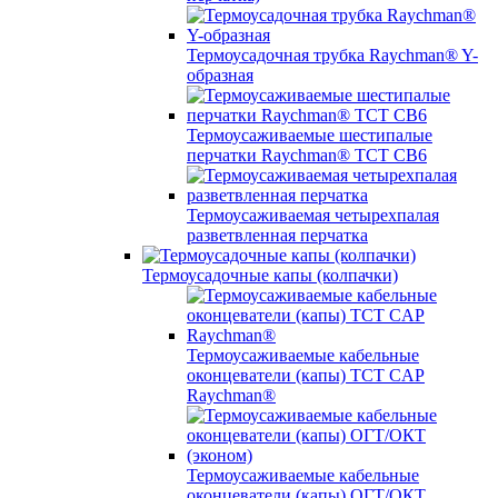
Термоусадочная трубка Raychman® Y-
образная
Термоусаживаемые шестипалые
перчатки Raychman® ТСТ СВ6
Термоусаживаемая четырехпалая
разветвленная перчатка
Термоусадочные капы (колпачки)
Термоусаживаемые кабельные
оконцеватели (капы) ТCT CAP
Raychman®
Термоусаживаемые кабельные
оконцеватели (капы) ОГТ/ОКТ