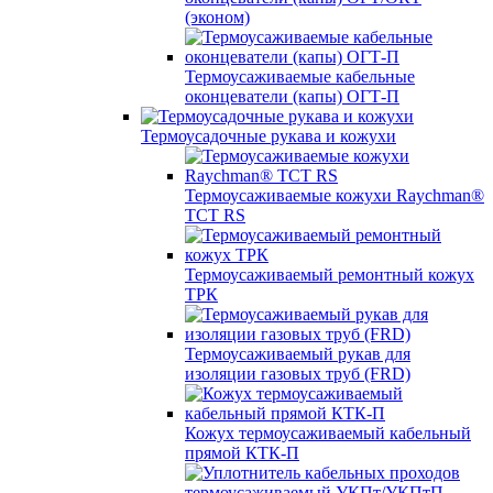
(эконом)
Термоусаживаемые кабельные
оконцеватели (капы) ОГТ-П
Термоусадочные рукава и кожухи
Термоусаживаемые кожухи Raychman®
TCT RS
Термоусаживаемый ремонтный кожух
ТРК
Термоусаживаемый рукав для
изоляции газовых труб (FRD)
Кожух термоусаживаемый кабельный
прямой КТК-П