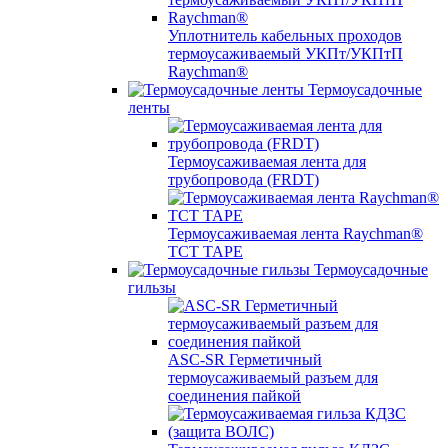
Уплотнитель кабельных проходов
термоусаживаемый УКПт/УКПтП
Raychman®
Термоусадочные
ленты
Термоусаживаемая лента для
трубопровода (FRDT)
Термоусаживаемая лента Raychman®
TCT TAPE
Термоусадочные
гильзы
ASC‐SR Герметичный
термоусаживаемый разъем для
соединения пайкой