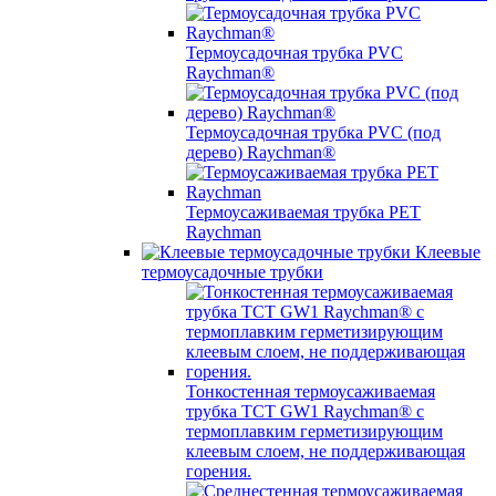
Термоусадочная трубка PVC
Raychman®
Термоусадочная трубка PVC (под
дерево) Raychman®
Термоусаживаемая трубка PET
Raychman
Клеевые
термоусадочные трубки
Тонкостенная термоусаживаемая
трубка TCT GW1 Raychman® с
термоплавким герметизирующим
клеевым слоем, не поддерживающая
горения.