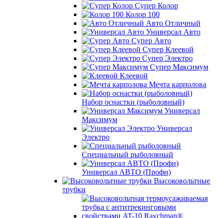
Супер Колор
Колор 100
Авто Отличный
Универсал Авто
Супер Авто
Супер Клеевой
Супер Электро
Супер Максимум
Клеевой
Мечта карполова
Набор оснастки (рыболовный)
Универсал
Максимум
Универсал
Электро
Специальный рыболовный
Универсал АВТО (Профи)
Высоковольтные
трубки