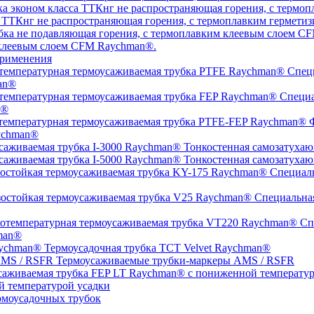
а ТТКнг не распространяющая горения, с термоплавким гермет
 клеевым слоем CFM Raychman®.
рименения
Специ
an®
Специа
n®
Ф
ychman®
Тонкостенная самозатухаю
Тонкостенная самозатухаю
Специаль
Специальная
Спе
man®
Термоусадочная трубка TCT Velvet Raychman®
Термоусаживаемые трубки-маркеры AMS / RSFR
й температурой усадки
моусадочных трубок