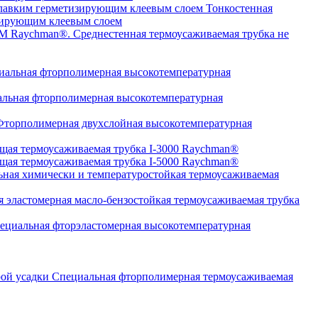
Тонкостенная
изирующим клеевым слоем
Среднестенная термоусаживаемая трубка не
альная фторполимерная высокотемпературная
льная фторполимерная высокотемпературная
торполимерная двухслойная высокотемпературная
щая термоусаживаемая трубка I-3000 Raychman®
щая термоусаживаемая трубка I-5000 Raychman®
ная химически и температуростойкая термоусаживаемая
 эластомерная масло-бензостойкая термоусаживаемая трубка
циальная фторэластомерная высокотемпературная
Специальная фторполимерная термоусаживаемая