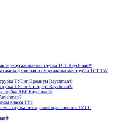
ая термоусаживаемая трубка ТCT Raychman®
я самозатухающая термоусаживаемая трубка ТCT TW
 трубка ТУТнг Премиум Raychman®
 трубка ТУТнг Стандарт Raychman®
ая трубка RBF Raychman®
 Raychman®
оном класса ТУТ
аемая трубка не подавляющая горения ТУТ С
man®