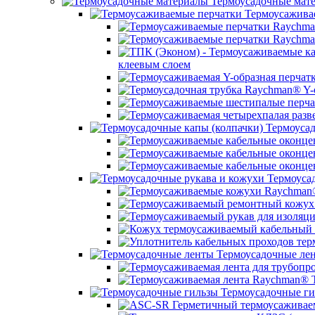
Термоусадочные мат
Термоусажива
клеевым слоем
Термоусад
Термоусад
Термоусадочные ле
Термоусадочные ги