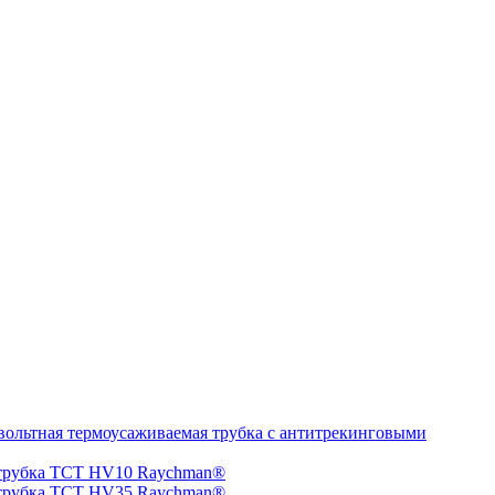
ольтная термоусаживаемая трубка с антитрекинговыми
 трубка TCT HV10 Raychman®
 трубка TCT HV35 Raychman®