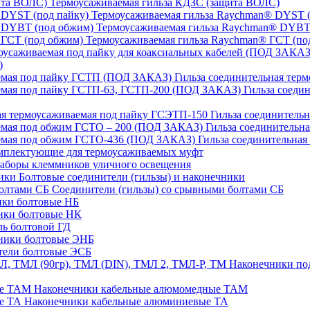
Термоусаживаемая гильза КДЗС (защита ВОЛС)
Термоусаживаемая гильза Raychman® DYST (
Термоусаживаемая гильза Raychman® DYBT
Термоусаживаемая гильза Raychman® ГСТ (по
)
Гильза соединительная тер
Гильза соеди
Гильза соединительн
Гильза соединительн
Гильза соединительна
плектующие для термоусаживаемых муфт
аборы клеммников уличного освещения
Болтовые соединители (гильзы) и наконечники
Соединители (гильзы) со срывными болтами СБ
ки болтовые НБ
ики болтовые НК
ь болтовой ГД
ники болтовые ЭНБ
ели болтовые ЭСБ
Наконечники под
Наконечники кабельные алюмомедные ТАМ
Наконечники кабельные алюминиевые ТА