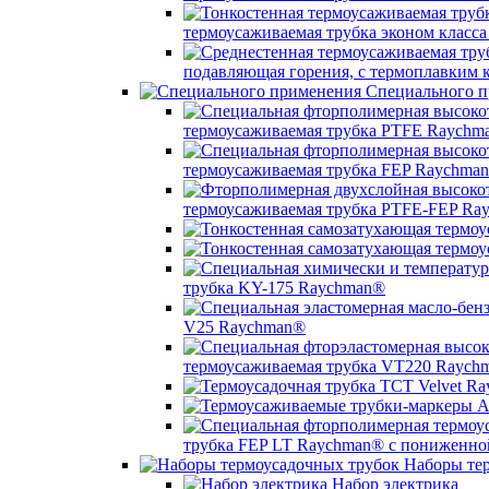
термоусаживаемая трубка эконом класс
подавляющая горения, с термоплавким
Специального п
термоусаживаемая трубка PTFE Raychm
термоусаживаемая трубка FEP Raychma
термоусаживаемая трубка PTFE-FEP Ra
трубка KY-175 Raychman®
V25 Raychman®
термоусаживаемая трубка VT220 Raych
трубка FEP LT Raychman® с пониженно
Наборы тер
Набор электрика