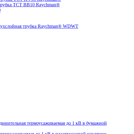
трубка TCT BB10 Raychman®
0
двухслойная трубка Raychman® WDWT
динительная термоусаживаемая до 1 кВ в бумажной
рмоусаживаемая до 1 кВ в пластмассовой изоляции