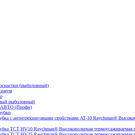
оснастки (рыболовный)
симум
о
ный рыболовный
 АВТО (Профи)
рубки
Высоков
Высоковольтная термоусаживаемая
Высоковольтная термоусаживаемая