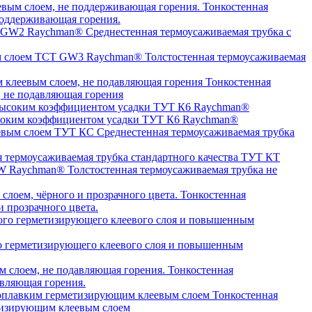
Тонкостенная
оддерживающая горения.
Среднестенная термоусаживаемая трубка c
Толстостенная термоусаживаемая
Тонкостенная
, не подавляющая горения
высоким коэффициентом усадки ТУТ К6 Raychman®
Среднестенная термоусаживаемая трубка
я термоусаживаемая трубка стандартного качества ТУТ КТ
Толстостенная термоусаживаемая трубка не
Тонкостенная
 прозрачного цвета.
о герметизирующего клеевого слоя и повышенным
Тонкостенная
авляющая горения.
Тонкостенная
етизирующим клеевым слоем