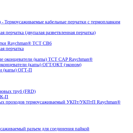
- Термоусаживаемые кабельные перчатки с термоплавким
я перчатка (двупалая разветвленная перчатка)
атки Raychman® ТСТ СВ6
ая перчатка
е оконцеватели (капы) ТCT CAP Raychman®
концеватели (капы) ОГТ/ОКТ (эконом)
и (капы) ОГТ-П
зовых труб (FRD)
ТК-П
ных проходов термоусаживаемый УКПт/УКПтП Raychman®
аживаемый разъем для соединения пайкой