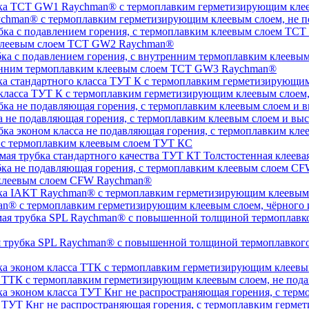
chman® с термоплавким герметизирующим клеевым слоем, не п
 клеевым слоем TCT GW2 Raychman®
тренним термоплавким клеевым слоем TCT GW3 Raychman®
 класса ТУТ К с термоплавким герметизирующим клеевым слоем
а не подавляющая горения, с термоплавким клеевым слоем и 
, с термоплавким клеевым слоем ТУТ КС
Толстостенная клеева
 клеевым слоем CFW Raychman®
n® с термоплавким герметизирующим клеевым слоем, чёрного и
ая трубка SPL Raychman® с повышенной толщиной термоплавког
а ТТК с термоплавким герметизирующим клеевым слоем, не под
а ТУТ Кнг не распространяющая горения, с термоплавким герм