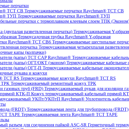
ериалы
емые перчатки
Термоусаживаемые перчатки Raychman® TCT CB
Термоусаживаемые перчатки Raychman® ТУП
ТПК (Эконом) 
Термоусаживаемая Y-образна
Термоусадочная трубка Raychman® Y-образная
Термоусаживаемые шестипалые перч
Термоусаживаемая четырехпалая разветвленн
очные капы (колпачки)
Термоусаживаемые кабельны
Термоусаживаемые кабельные о
Термоусаживаемые кабельные оконцевател
очные рукава и кожухи
Термоусаживаемые кожухи Raychman® TCT RS
Термоусаживаемый ремонтный кожух ТРК
Термоусаживаемый рукав для изоляции га
Кожух термоусаживаемый кабельный прямой К
Уплотнитель кабель
нты
Термоусаживаемая лента для трубопровода (FRDT)
Термоусаживаемая лента Raychman® TCT TAPE
льзы
ASC‐SR Герметичный термоус