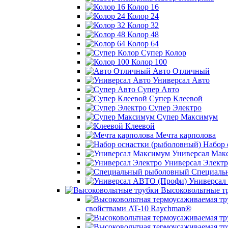
Колор 16
Колор 24
Колор 32
Колор 48
Колор 64
Супер Колор
Колор 100
Авто Отличный
Универсал Авто
Супер Авто
Супер Клеевой
Супер Электро
Супер Максимум
Клеевой
Мечта карполова
Набор 
Универсал Мак
Универсал Электр
Специаль
Универсал
Высоковольтные т
свойствами AT-10 Raychman®