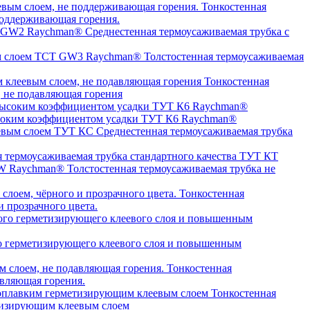
Тонкостенная
оддерживающая горения.
Среднестенная термоусаживаемая трубка c
Толстостенная термоусаживаемая
Тонкостенная
, не подавляющая горения
высоким коэффициентом усадки ТУТ К6 Raychman®
Среднестенная термоусаживаемая трубка
я термоусаживаемая трубка стандартного качества ТУТ КТ
Толстостенная термоусаживаемая трубка не
Тонкостенная
 прозрачного цвета.
о герметизирующего клеевого слоя и повышенным
Тонкостенная
авляющая горения.
Тонкостенная
етизирующим клеевым слоем