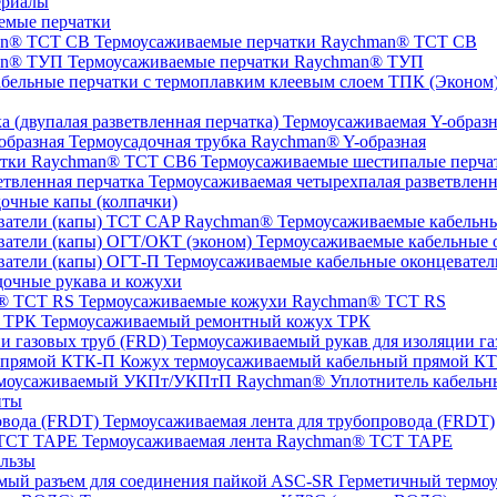
ериалы
емые перчатки
Термоусаживаемые перчатки Raychman® TCT CB
Термоусаживаемые перчатки Raychman® ТУП
ТПК (Эконом) 
Термоусаживаемая Y-образна
Термоусадочная трубка Raychman® Y-образная
Термоусаживаемые шестипалые перч
Термоусаживаемая четырехпалая разветвленн
очные капы (колпачки)
Термоусаживаемые кабельны
Термоусаживаемые кабельные о
Термоусаживаемые кабельные оконцевател
очные рукава и кожухи
Термоусаживаемые кожухи Raychman® TCT RS
Термоусаживаемый ремонтный кожух ТРК
Термоусаживаемый рукав для изоляции га
Кожух термоусаживаемый кабельный прямой К
Уплотнитель кабель
нты
Термоусаживаемая лента для трубопровода (FRDT)
Термоусаживаемая лента Raychman® TCT TAPE
льзы
ASC‐SR Герметичный термоус