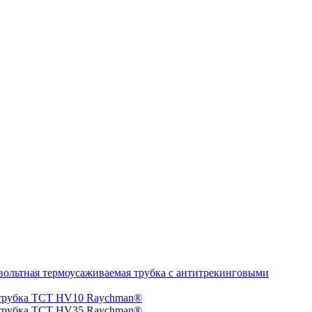
ольтная термоусаживаемая трубка с антитрекинговыми
 трубка TCT HV10 Raychman®
 трубка TCT HV35 Raychman®