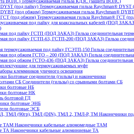
Термоусаживаемая гильза КДЗС (защита ВОЛС)
Термоусаживаемая гильза Raychman® DYST (
Термоусаживаемая гильза Raychman® DYBT
Термоусаживаемая гильза Raychman® ГСТ (по
)
Гильза соединительная тер
Гильза соеди
Гильза соединительн
Гильза соединительн
Гильза соединительна
плектующие для термоусаживаемых муфт
аборы клеммников уличного освещения
Болтовые соединители (гильзы) и наконечники
Соединители (гильзы) со срывными болтами СБ
ки болтовые НБ
ики болтовые НК
ь болтовой ГД
ники болтовые ЭНБ
ели болтовые ЭСБ
Наконечники под
Наконечники кабельные алюмомедные ТАМ
Наконечники кабельные алюминиевые ТА