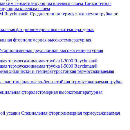
Тонкостенная
изирующим клеевым слоем
Среднестенная термоусаживаемая трубка не
альная фторполимерная высокотемпературная
льная фторполимерная высокотемпературная
торполимерная двухслойная высокотемпературная
щая термоусаживаемая трубка I-3000 Raychman®
щая термоусаживаемая трубка I-5000 Raychman®
ная химически и температуростойкая термоусаживаемая
 эластомерная масло-бензостойкая термоусаживаемая трубка
циальная фторэластомерная высокотемпературная
Специальная фторполимерная термоусаживаемая