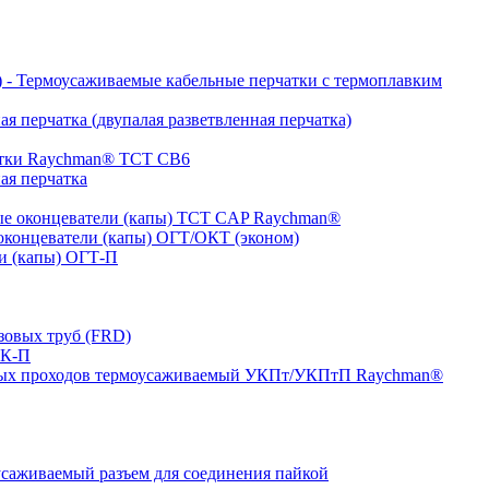
- Термоусаживаемые кабельные перчатки с термоплавким
я перчатка (двупалая разветвленная перчатка)
атки Raychman® ТСТ СВ6
ая перчатка
е оконцеватели (капы) ТCT CAP Raychman®
концеватели (капы) ОГТ/ОКТ (эконом)
и (капы) ОГТ-П
зовых труб (FRD)
ТК-П
ных проходов термоусаживаемый УКПт/УКПтП Raychman®
аживаемый разъем для соединения пайкой