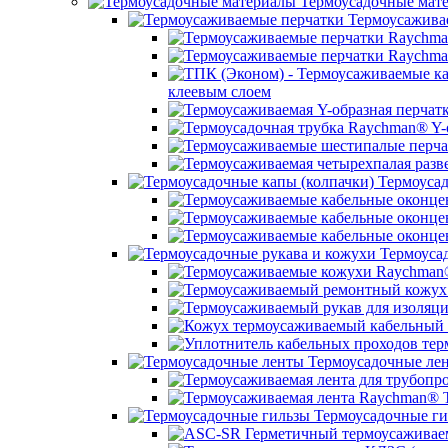
Термоусадочные мат
Термоусажива
клеевым слоем
Термоусад
Термоусад
Термоусадочные ле
Термоусадочные ги