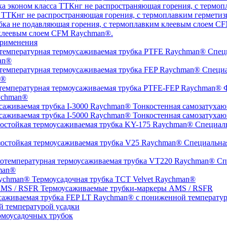
а ТТКнг не распространяющая горения, с термоплавким гермет
 клеевым слоем CFM Raychman®.
рименения
Специ
an®
Специа
n®
Ф
ychman®
Тонкостенная самозатухаю
Тонкостенная самозатухаю
Специаль
Специальная
Спе
man®
Термоусадочная трубка TCT Velvet Raychman®
Термоусаживаемые трубки-маркеры AMS / RSFR
й температурой усадки
моусадочных трубок