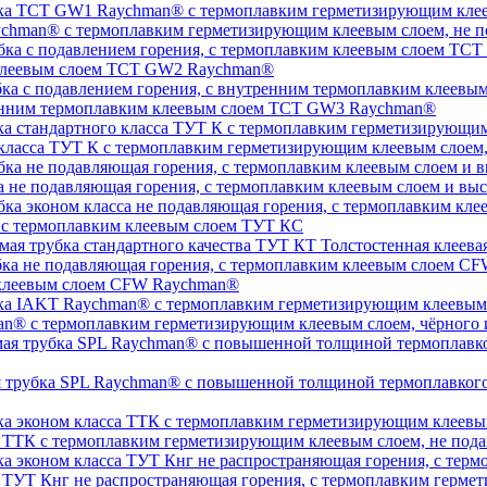
chman® с термоплавким герметизирующим клеевым слоем, не п
 клеевым слоем TCT GW2 Raychman®
тренним термоплавким клеевым слоем TCT GW3 Raychman®
 класса ТУТ К с термоплавким герметизирующим клеевым слоем
а не подавляющая горения, с термоплавким клеевым слоем и 
, с термоплавким клеевым слоем ТУТ КС
Толстостенная клеева
 клеевым слоем CFW Raychman®
n® с термоплавким герметизирующим клеевым слоем, чёрного и
ая трубка SPL Raychman® с повышенной толщиной термоплавког
а ТТК с термоплавким герметизирующим клеевым слоем, не под
а ТУТ Кнг не распространяющая горения, с термоплавким герм