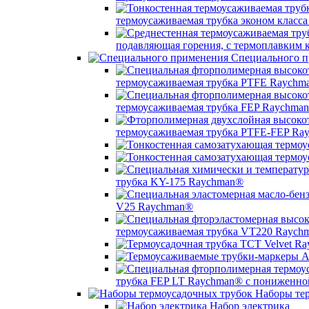
термоусаживаемая трубка эконом класс
подавляющая горения, с термоплавким
Специального п
термоусаживаемая трубка PTFE Raychm
термоусаживаемая трубка FEP Raychma
термоусаживаемая трубка PTFE-FEP Ra
трубка KY-175 Raychman®
V25 Raychman®
термоусаживаемая трубка VT220 Raych
трубка FEP LT Raychman® с пониженно
Наборы тер
Набор электрика