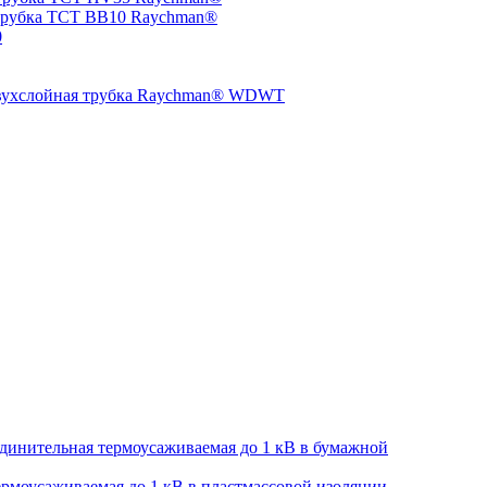
трубка TCT BB10 Raychman®
0
двухслойная трубка Raychman® WDWT
динительная термоусаживаемая до 1 кВ в бумажной
рмоусаживаемая до 1 кВ в пластмассовой изоляции