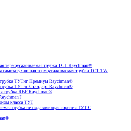
ая термоусаживаемая трубка ТCT Raychman®
я самозатухающая термоусаживаемая трубка ТCT TW
 трубка ТУТнг Премиум Raychman®
 трубка ТУТнг Стандарт Raychman®
ая трубка RBF Raychman®
 Raychman®
оном класса ТУТ
аемая трубка не подавляющая горения ТУТ С
man®