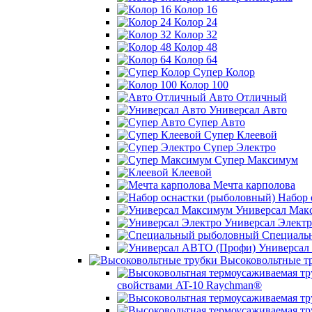
Колор 16
Колор 24
Колор 32
Колор 48
Колор 64
Супер Колор
Колор 100
Авто Отличный
Универсал Авто
Супер Авто
Супер Клеевой
Супер Электро
Супер Максимум
Клеевой
Мечта карполова
Набор 
Универсал Мак
Универсал Электр
Специаль
Универсал
Высоковольтные т
свойствами AT-10 Raychman®