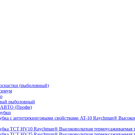
оснастки (рыболовный)
симум
о
ный рыболовный
 АВТО (Профи)
рубки
Высоков
Высоковольтная термоусаживаемая
Высоковольтная термоусаживаемая