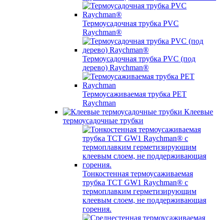
Термоусадочная трубка PVC
Raychman®
Термоусадочная трубка PVC (под
дерево) Raychman®
Термоусаживаемая трубка PET
Raychman
Клеевые
термоусадочные трубки
Тонкостенная термоусаживаемая
трубка TCT GW1 Raychman® с
термоплавким герметизирующим
клеевым слоем, не поддерживающая
горения.