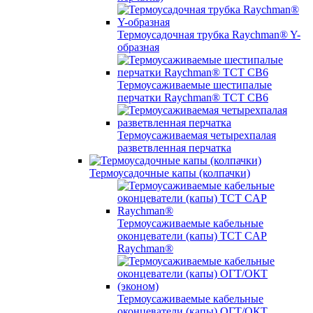
Термоусадочная трубка Raychman® Y-
образная
Термоусаживаемые шестипалые
перчатки Raychman® ТСТ СВ6
Термоусаживаемая четырехпалая
разветвленная перчатка
Термоусадочные капы (колпачки)
Термоусаживаемые кабельные
оконцеватели (капы) ТCT CAP
Raychman®
Термоусаживаемые кабельные
оконцеватели (капы) ОГТ/ОКТ