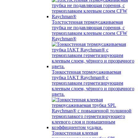
Толстостенная термоусаживаемая
трубка не подавляющая горения, с
термоплавким клеевым слоем CFW
Raychman®
Тонкостенная термоусаживаемая
трубка IAKT Raychman® с
термоплавким герметизирующим
клеевым слоем, чёрного и прозрачного
цвета.
Тонкостенная клеевая