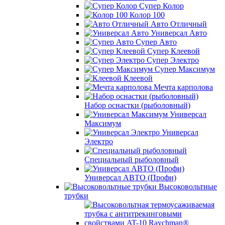
Супер Колор
Колор 100
Авто Отличный
Универсал Авто
Супер Авто
Супер Клеевой
Супер Электро
Супер Максимум
Клеевой
Мечта карполова
Набор оснастки (рыболовный)
Универсал
Максимум
Универсал
Электро
Специальный рыболовный
Универсал АВТО (Профи)
Высоковольтные
трубки