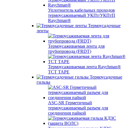
Уплотнитель кабельных проходов
термоусаживаемый УКПт/УКПтП
Raychman®
Термоусадочные
ленты
Термоусаживаемая лента для
трубопровода (FRDT)
Термоусаживаемая лента Raychman®
TCT TAPE
Термоусадочные
гильзы
ASC‐SR Герметичный
термоусаживаемый разъем для
соединения пайкой