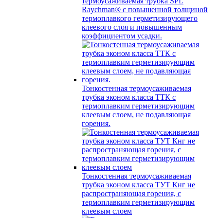
термоусаживаемая трубка SPL
Raychman® с повышенной толщиной
термоплавкого герметизирующего
клеевого слоя и повышенным
коэффициентом усадки.
Тонкостенная термоусаживаемая
трубка эконом класса ТТК с
термоплавким герметизирующим
клеевым слоем, не подавляющая
горения.
Тонкостенная термоусаживаемая
трубка эконом класса ТУТ Кнг не
распространяющая горения, с
термоплавким герметизирующим
клеевым слоем