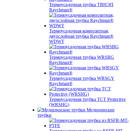
Термоусадочная трубка ТВНЭП
Raychman®
Термоусадочная композитная,
двухслойная трубка Raychman®
WDWT
Термоусадочная трубка WRSBG
Raychman®
Термоусадочная трубка WRSGY
Raychman®
Термоусадочная трубка TCT Protective
(WRSHG)
Медицинские
трубки
Термоусадочная трубка из RSFR-MT-