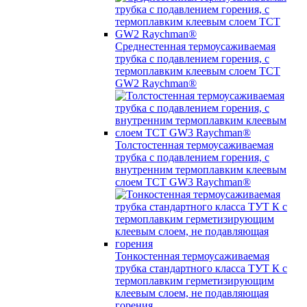
Среднестенная термоусаживаемая
трубка c подавлением горения, с
термоплавким клеевым слоем TCT
GW2 Raychman®
Толстостенная термоусаживаемая
трубка c подавлением горения, с
внутренним термоплавким клеевым
слоем TCT GW3 Raychman®
Тонкостенная термоусаживаемая
трубка стандартного класса ТУТ К с
термоплавким герметизирующим
клеевым слоем, не подавляющая
горения