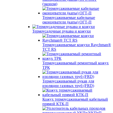
(эконом)
Термоусаживаемые кабельные
оконцеватели (капы) ОГТ-П
Термоусадочные рукава и кожухи
Термоусаживаемые кожухи Raychman®
TCT RS
Термоусаживаемый ремонтный кожух
ТРК
Термоусаживаемый рукав для
изоляции газовых труб (FRD)
Кожух термоусаживаемый кабельный
прямой КТК-П