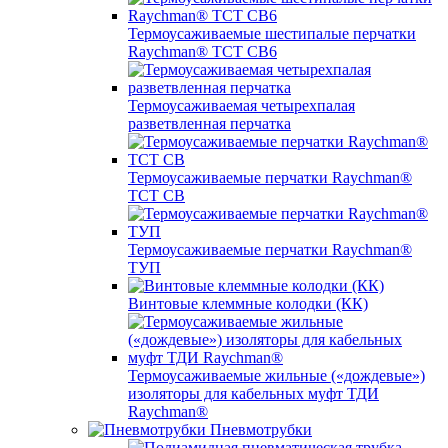
Термоусаживаемые шестипалые перчатки
Raychman® ТСТ СВ6
Термоусаживаемая четырехпалая
разветвленная перчатка
Термоусаживаемые перчатки Raychman®
TCT CB
Термоусаживаемые перчатки Raychman®
ТУП
Винтовые клеммные колодки (КК)
Термоусаживаемые жильные («дождевые»)
изоляторы для кабельных муфт ТДИ
Raychman®
Пневмотрубки