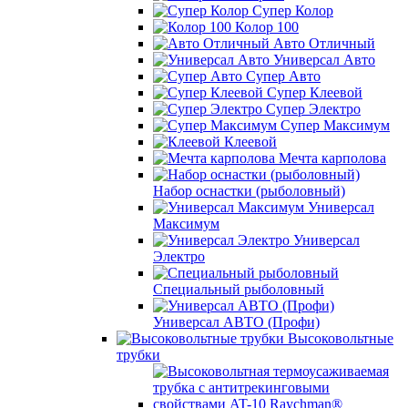
Супер Колор
Колор 100
Авто Отличный
Универсал Авто
Супер Авто
Супер Клеевой
Супер Электро
Супер Максимум
Клеевой
Мечта карполова
Набор оснастки (рыболовный)
Универсал
Максимум
Универсал
Электро
Специальный рыболовный
Универсал АВТО (Профи)
Высоковольтные
трубки