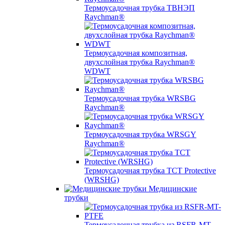
Термоусадочная трубка ТВНЭП
Raychman®
Термоусадочная композитная,
двухслойная трубка Raychman®
WDWT
Термоусадочная трубка WRSBG
Raychman®
Термоусадочная трубка WRSGY
Raychman®
Термоусадочная трубка TCT Protective
(WRSHG)
Медицинские
трубки
Термоусадочная трубка из RSFR-MT-