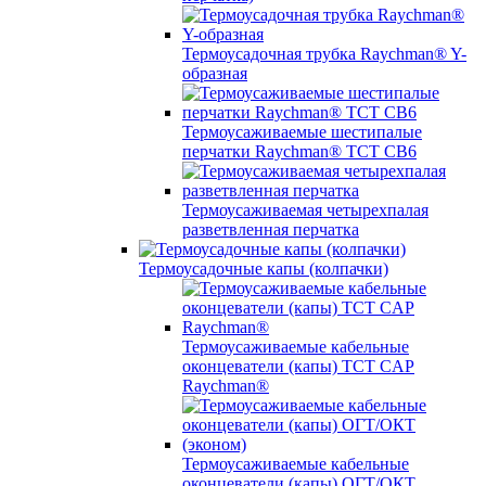
Термоусадочная трубка Raychman® Y-
образная
Термоусаживаемые шестипалые
перчатки Raychman® ТСТ СВ6
Термоусаживаемая четырехпалая
разветвленная перчатка
Термоусадочные капы (колпачки)
Термоусаживаемые кабельные
оконцеватели (капы) ТCT CAP
Raychman®
Термоусаживаемые кабельные
оконцеватели (капы) ОГТ/ОКТ