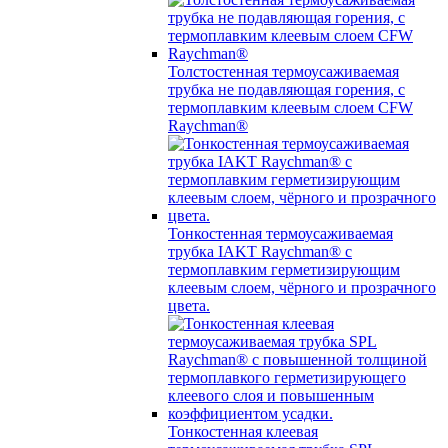
Толстостенная термоусаживаемая
трубка не подавляющая горения, с
термоплавким клеевым слоем CFW
Raychman®
Тонкостенная термоусаживаемая
трубка IAKT Raychman® с
термоплавким герметизирующим
клеевым слоем, чёрного и прозрачного
цвета.
Тонкостенная клеевая