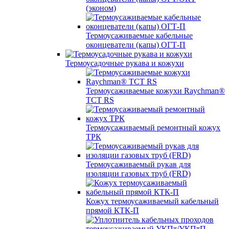
(эконом)
Термоусаживаемые кабельные
оконцеватели (капы) ОГТ-П
Термоусадочные рукава и кожухи
Термоусаживаемые кожухи Raychman®
TCT RS
Термоусаживаемый ремонтный кожух
ТРК
Термоусаживаемый рукав для
изоляции газовых труб (FRD)
Кожух термоусаживаемый кабельный
прямой КТК-П