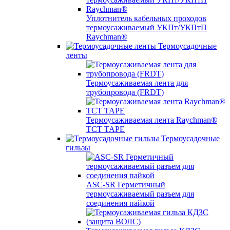
Уплотнитель кабельных проходов
термоусаживаемый УКПт/УКПтП
Raychman®
Термоусадочные
ленты
Термоусаживаемая лента для
трубопровода (FRDT)
Термоусаживаемая лента Raychman®
TCT TAPE
Термоусадочные
гильзы
ASC‐SR Герметичный
термоусаживаемый разъем для
соединения пайкой