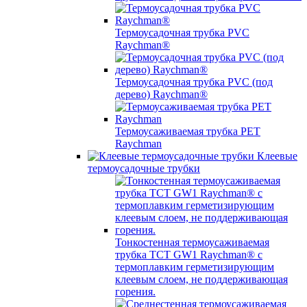
Термоусадочная трубка PVC
Raychman®
Термоусадочная трубка PVC (под
дерево) Raychman®
Термоусаживаемая трубка PET
Raychman
Клеевые
термоусадочные трубки
Тонкостенная термоусаживаемая
трубка TCT GW1 Raychman® с
термоплавким герметизирующим
клеевым слоем, не поддерживающая
горения.