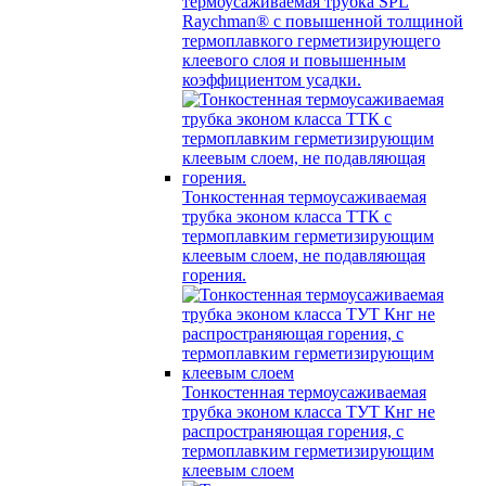
термоусаживаемая трубка SPL
Raychman® с повышенной толщиной
термоплавкого герметизирующего
клеевого слоя и повышенным
коэффициентом усадки.
Тонкостенная термоусаживаемая
трубка эконом класса ТТК с
термоплавким герметизирующим
клеевым слоем, не подавляющая
горения.
Тонкостенная термоусаживаемая
трубка эконом класса ТУТ Кнг не
распространяющая горения, с
термоплавким герметизирующим
клеевым слоем