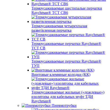
Термоусаживаемые шестипалые перчатки
Raychman® ТСТ СВ6
Термоусаживаемая четырехпалая
разветвленная перчатка
Термоусаживаемые перчатки Raychman®
TCT CB
Термоусаживаемые перчатки Raychman®
ТУП
Винтовые клеммные колодки (КК)
Термоусаживаемые жильные («дождевые»)
изоляторы для кабельных муфт ТДИ
Raychman®
Пневмотрубки