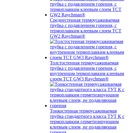
Среднестенная термоусаживаемая
трубка c подавлением горения, с
термоплавким клеевым слоем TCT
GW2 Raychman®
Толстостенная термоусаживаемая
трубка c подавлением горения, с
внутренним термоплавким клеевым
слоем TCT GW3 Raychman®
Тонкостенная термоусаживаемая
трубка стандартного класса ТУТ К с
термоплавким герметизирующим
клеевым слоем, не подавляющая
горения