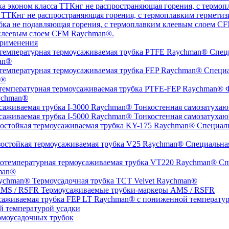
а ТТКнг не распространяющая горения, с термоплавким гермет
 клеевым слоем CFM Raychman®.
рименения
Специ
an®
Специа
n®
Ф
ychman®
Тонкостенная самозатухаю
Тонкостенная самозатухаю
Специаль
Специальная
Спе
man®
Термоусадочная трубка TCT Velvet Raychman®
Термоусаживаемые трубки-маркеры AMS / RSFR
й температурой усадки
моусадочных трубок