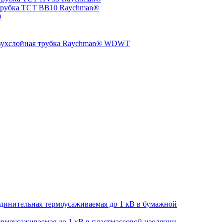
трубка TCT BB10 Raychman®
0
двухслойная трубка Raychman® WDWT
динительная термоусаживаемая до 1 кВ в бумажной
рмоусаживаемая до 1 кВ в пластмассовой изоляции