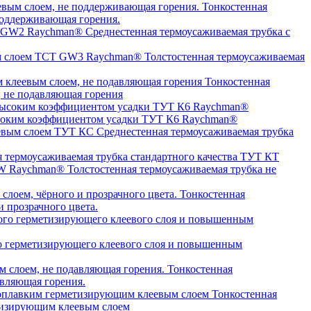
Тонкостенная
оддерживающая горения.
Среднестенная термоусаживаемая трубка c
Толстостенная термоусаживаемая
Тонкостенная
, не подавляющая горения
высоким коэффициентом усадки ТУТ К6 Raychman®
Среднестенная термоусаживаемая трубка
я термоусаживаемая трубка стандартного качества ТУТ КТ
Толстостенная термоусаживаемая трубка не
Тонкостенная
 прозрачного цвета.
о герметизирующего клеевого слоя и повышенным
Тонкостенная
авляющая горения.
Тонкостенная
етизирующим клеевым слоем