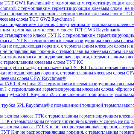
chman® с термоплавким герметизирующим клеевым слоем, не п
 клеевым слоем TCT GW2 Raychman®
тренним термоплавким клеевым слоем TCT GW3 Raychman®
 класса ТУТ К с термоплавким герметизирующим клеевым слоем
а не подавляющая горения, с термоплавким клеевым слоем и 
, с термоплавким клеевым слоем ТУТ КС
Толстостенная клеева
 клеевым слоем CFW Raychman®
n® с термоплавким герметизирующим клеевым слоем, чёрного и
ая трубка SPL Raychman® с повышенной толщиной термоплавког
а ТТК с термоплавким герметизирующим клеевым слоем, не под
а ТУТ Кнг не распространяющая горения, с термоплавким герм