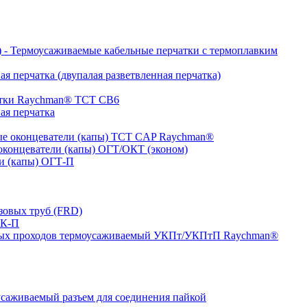
- Термоусаживаемые кабельные перчатки с термоплавким
я перчатка (двупалая разветвленная перчатка)
атки Raychman® ТСТ СВ6
ая перчатка
е оконцеватели (капы) ТCT CAP Raychman®
концеватели (капы) ОГТ/ОКТ (эконом)
и (капы) ОГТ-П
зовых труб (FRD)
ТК-П
ных проходов термоусаживаемый УКПт/УКПтП Raychman®
аживаемый разъем для соединения пайкой