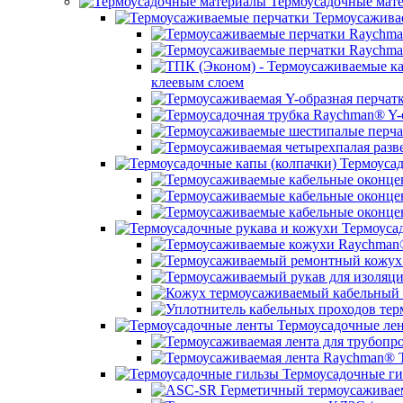
Термоусадочные мат
Термоусажива
клеевым слоем
Термоусад
Термоусад
Термоусадочные ле
Термоусадочные ги