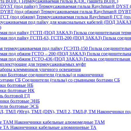
Термоусаживаемая гильза КДЗС (защита ВОЛС)
Термоусаживаемая гильза Raychman® DYST (
Термоусаживаемая гильза Raychman® DYBT
Термоусаживаемая гильза Raychman® ГСТ (по
)
Гильза соединительная тер
Гильза соеди
Гильза соединительн
Гильза соединительн
Гильза соединительна
плектующие для термоусаживаемых муфт
аборы клеммников уличного освещения
Болтовые соединители (гильзы) и наконечники
Соединители (гильзы) со срывными болтами СБ
ки болтовые НБ
ики болтовые НК
ь болтовой ГД
ники болтовые ЭНБ
ели болтовые ЭСБ
Наконечники под
Наконечники кабельные алюмомедные ТАМ
Наконечники кабельные алюминиевые ТА