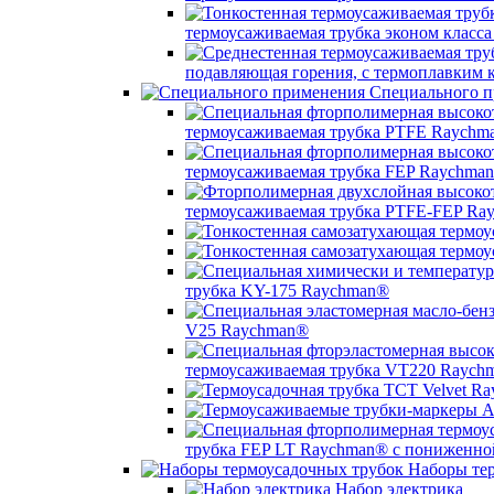
термоусаживаемая трубка эконом класс
подавляющая горения, с термоплавким
Специального п
термоусаживаемая трубка PTFE Raychm
термоусаживаемая трубка FEP Raychma
термоусаживаемая трубка PTFE-FEP Ra
трубка KY-175 Raychman®
V25 Raychman®
термоусаживаемая трубка VT220 Raych
трубка FEP LT Raychman® с пониженно
Наборы тер
Набор электрика