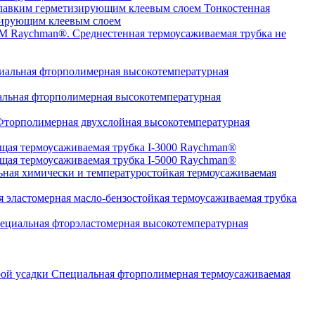
Тонкостенная
изирующим клеевым слоем
Среднестенная термоусаживаемая трубка не
альная фторполимерная высокотемпературная
льная фторполимерная высокотемпературная
торполимерная двухслойная высокотемпературная
щая термоусаживаемая трубка I-3000 Raychman®
щая термоусаживаемая трубка I-5000 Raychman®
ная химически и температуростойкая термоусаживаемая
 эластомерная масло-бензостойкая термоусаживаемая трубка
циальная фторэластомерная высокотемпературная
Специальная фторполимерная термоусаживаемая