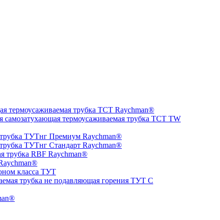
ая термоусаживаемая трубка ТCT Raychman®
я самозатухающая термоусаживаемая трубка ТCT TW
 трубка ТУТнг Премиум Raychman®
 трубка ТУТнг Стандарт Raychman®
ая трубка RBF Raychman®
 Raychman®
оном класса ТУТ
аемая трубка не подавляющая горения ТУТ С
man®