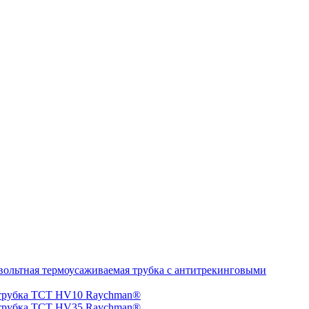
ольтная термоусаживаемая трубка с антитрекинговыми
 трубка TCT HV10 Raychman®
 трубка TCT HV35 Raychman®