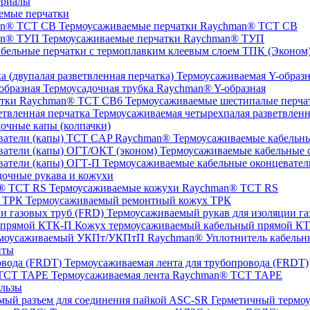
ериалы
емые перчатки
Термоусаживаемые перчатки Raychman® TCT CB
Термоусаживаемые перчатки Raychman® ТУП
ТПК (Эконом) 
Термоусаживаемая Y-образна
Термоусадочная трубка Raychman® Y-образная
Термоусаживаемые шестипалые перч
Термоусаживаемая четырехпалая разветвленн
очные капы (колпачки)
Термоусаживаемые кабельны
Термоусаживаемые кабельные о
Термоусаживаемые кабельные оконцевател
очные рукава и кожухи
Термоусаживаемые кожухи Raychman® TCT RS
Термоусаживаемый ремонтный кожух ТРК
Термоусаживаемый рукав для изоляции га
Кожух термоусаживаемый кабельный прямой К
Уплотнитель кабель
нты
Термоусаживаемая лента для трубопровода (FRDT)
Термоусаживаемая лента Raychman® TCT TAPE
льзы
ASC‐SR Герметичный термоус