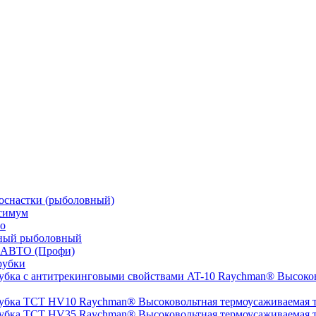
оснастки (рыболовный)
симум
о
ный рыболовный
 АВТО (Профи)
рубки
Высоков
Высоковольтная термоусаживаемая
Высоковольтная термоусаживаемая