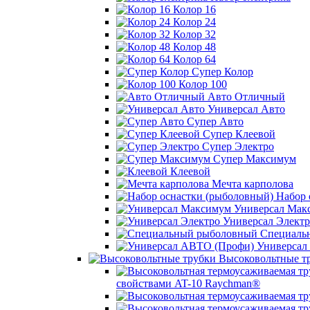
Колор 16
Колор 24
Колор 32
Колор 48
Колор 64
Супер Колор
Колор 100
Авто Отличный
Универсал Авто
Супер Авто
Супер Клеевой
Супер Электро
Супер Максимум
Клеевой
Мечта карполова
Набор 
Универсал Мак
Универсал Электр
Специаль
Универсал
Высоковольтные т
свойствами AT-10 Raychman®