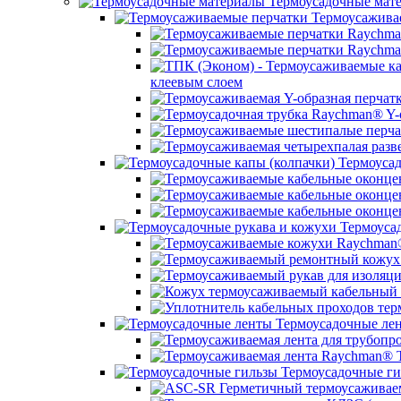
Термоусадочные мат
Термоусажива
клеевым слоем
Термоусад
Термоусад
Термоусадочные ле
Термоусадочные ги