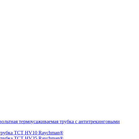
ольтная термоусаживаемая трубка с антитрекинговыми
 трубка TCT HV10 Raychman®
 трубка TCT HV35 Raychman®