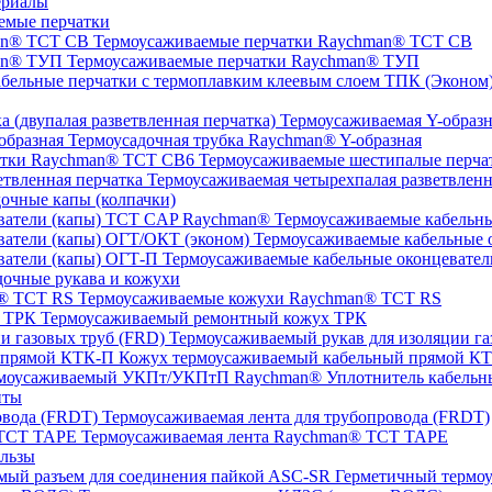
ериалы
емые перчатки
Термоусаживаемые перчатки Raychman® TCT CB
Термоусаживаемые перчатки Raychman® ТУП
ТПК (Эконом) 
Термоусаживаемая Y-образна
Термоусадочная трубка Raychman® Y-образная
Термоусаживаемые шестипалые перч
Термоусаживаемая четырехпалая разветвленн
очные капы (колпачки)
Термоусаживаемые кабельны
Термоусаживаемые кабельные о
Термоусаживаемые кабельные оконцевател
очные рукава и кожухи
Термоусаживаемые кожухи Raychman® TCT RS
Термоусаживаемый ремонтный кожух ТРК
Термоусаживаемый рукав для изоляции га
Кожух термоусаживаемый кабельный прямой К
Уплотнитель кабель
нты
Термоусаживаемая лента для трубопровода (FRDT)
Термоусаживаемая лента Raychman® TCT TAPE
льзы
ASC‐SR Герметичный термоус