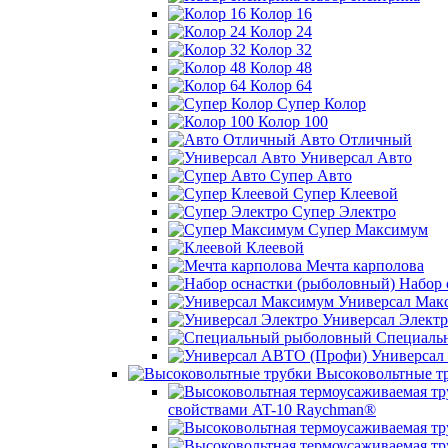
Колор 16
Колор 24
Колор 32
Колор 48
Колор 64
Супер Колор
Колор 100
Авто Отличный
Универсал Авто
Супер Авто
Супер Клеевой
Супер Электро
Супер Максимум
Клеевой
Мечта карполова
Набор 
Универсал Мак
Универсал Электр
Специаль
Универсал
Высоковольтные т
свойствами AT-10 Raychman®