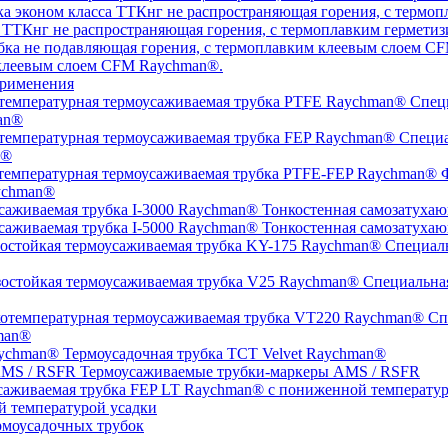
а ТТКнг не распространяющая горения, с термоплавким гермет
 клеевым слоем CFM Raychman®.
рименения
Специ
an®
Специа
n®
Ф
ychman®
Тонкостенная самозатухаю
Тонкостенная самозатухаю
Специаль
Специальная
Спе
man®
Термоусадочная трубка TCT Velvet Raychman®
Термоусаживаемые трубки-маркеры AMS / RSFR
й температурой усадки
моусадочных трубок