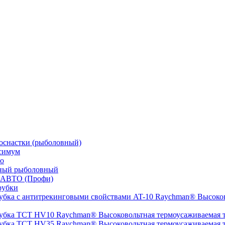
оснастки (рыболовный)
симум
о
ный рыболовный
 АВТО (Профи)
рубки
Высоков
Высоковольтная термоусаживаемая
Высоковольтная термоусаживаемая