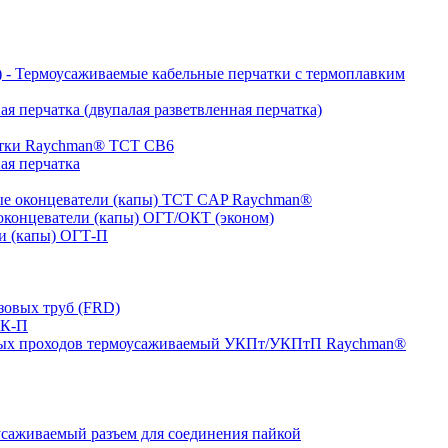
- Термоусаживаемые кабельные перчатки с термоплавким
я перчатка (двупалая разветвленная перчатка)
атки Raychman® ТСТ СВ6
ая перчатка
е оконцеватели (капы) ТCT CAP Raychman®
концеватели (капы) ОГТ/ОКТ (эконом)
и (капы) ОГТ-П
зовых труб (FRD)
ТК-П
ных проходов термоусаживаемый УКПт/УКПтП Raychman®
аживаемый разъем для соединения пайкой