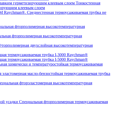
Тонкостенная
изирующим клеевым слоем
Среднестенная термоусаживаемая трубка не
альная фторполимерная высокотемпературная
льная фторполимерная высокотемпературная
торполимерная двухслойная высокотемпературная
щая термоусаживаемая трубка I-3000 Raychman®
щая термоусаживаемая трубка I-5000 Raychman®
ная химически и температуростойкая термоусаживаемая
 эластомерная масло-бензостойкая термоусаживаемая трубка
циальная фторэластомерная высокотемпературная
Специальная фторполимерная термоусаживаемая