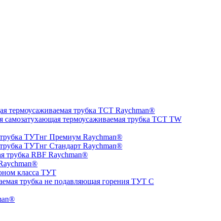
ая термоусаживаемая трубка ТCT Raychman®
я самозатухающая термоусаживаемая трубка ТCT TW
 трубка ТУТнг Премиум Raychman®
 трубка ТУТнг Стандарт Raychman®
ая трубка RBF Raychman®
 Raychman®
оном класса ТУТ
аемая трубка не подавляющая горения ТУТ С
man®