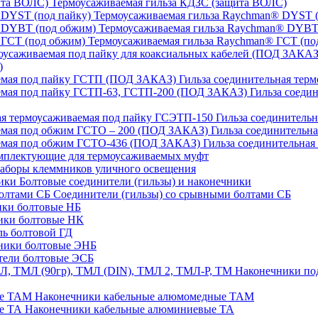
Термоусаживаемая гильза КДЗС (защита ВОЛС)
Термоусаживаемая гильза Raychman® DYST (
Термоусаживаемая гильза Raychman® DYBT
Термоусаживаемая гильза Raychman® ГСТ (по
)
Гильза соединительная тер
Гильза соеди
Гильза соединительн
Гильза соединительн
Гильза соединительна
плектующие для термоусаживаемых муфт
аборы клеммников уличного освещения
Болтовые соединители (гильзы) и наконечники
Соединители (гильзы) со срывными болтами СБ
ки болтовые НБ
ики болтовые НК
ь болтовой ГД
ники болтовые ЭНБ
ели болтовые ЭСБ
Наконечники под
Наконечники кабельные алюмомедные ТАМ
Наконечники кабельные алюминиевые ТА