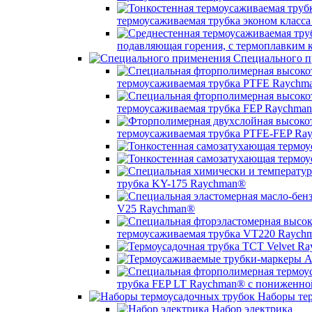
термоусаживаемая трубка эконом класс
подавляющая горения, с термоплавким
Специального п
термоусаживаемая трубка PTFE Raychm
термоусаживаемая трубка FEP Raychma
термоусаживаемая трубка PTFE-FEP Ra
трубка KY-175 Raychman®
V25 Raychman®
термоусаживаемая трубка VT220 Raych
трубка FEP LT Raychman® с пониженно
Наборы тер
Набор электрика