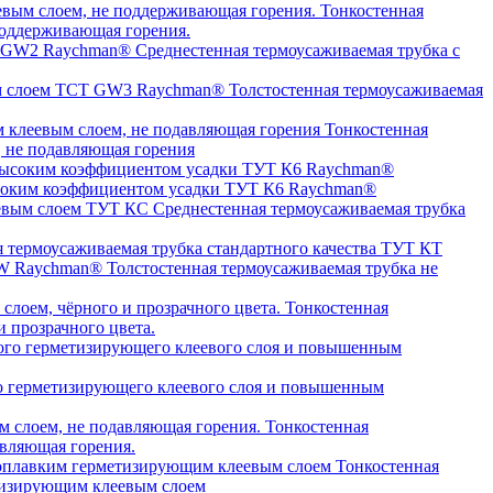
Тонкостенная
оддерживающая горения.
Среднестенная термоусаживаемая трубка c
Толстостенная термоусаживаемая
Тонкостенная
, не подавляющая горения
высоким коэффициентом усадки ТУТ К6 Raychman®
Среднестенная термоусаживаемая трубка
я термоусаживаемая трубка стандартного качества ТУТ КТ
Толстостенная термоусаживаемая трубка не
Тонкостенная
 прозрачного цвета.
о герметизирующего клеевого слоя и повышенным
Тонкостенная
авляющая горения.
Тонкостенная
етизирующим клеевым слоем