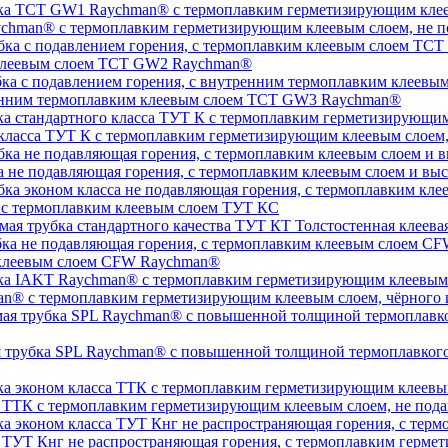
chman® с термоплавким герметизирующим клеевым слоем, не п
 клеевым слоем TCT GW2 Raychman®
тренним термоплавким клеевым слоем TCT GW3 Raychman®
 класса ТУТ К с термоплавким герметизирующим клеевым слоем
а не подавляющая горения, с термоплавким клеевым слоем и 
, с термоплавким клеевым слоем ТУТ КС
Толстостенная клеева
 клеевым слоем CFW Raychman®
n® с термоплавким герметизирующим клеевым слоем, чёрного и
ая трубка SPL Raychman® с повышенной толщиной термоплавког
а ТТК с термоплавким герметизирующим клеевым слоем, не под
а ТУТ Кнг не распространяющая горения, с термоплавким герм