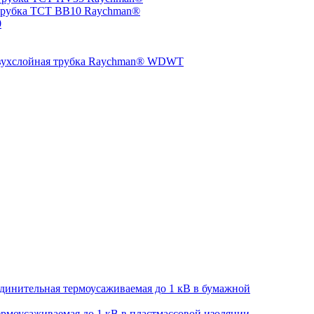
трубка TCT BB10 Raychman®
0
двухслойная трубка Raychman® WDWT
динительная термоусаживаемая до 1 кВ в бумажной
рмоусаживаемая до 1 кВ в пластмассовой изоляции