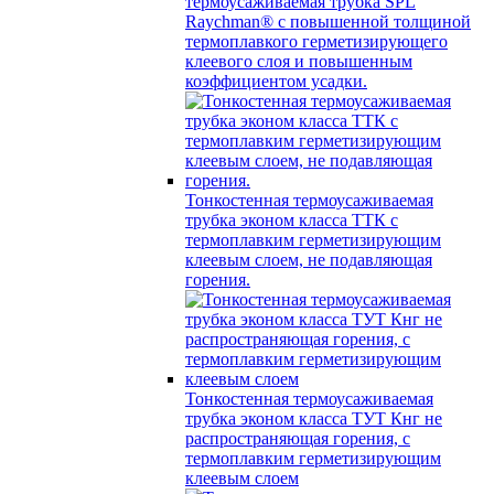
термоусаживаемая трубка SPL
Raychman® с повышенной толщиной
термоплавкого герметизирующего
клеевого слоя и повышенным
коэффициентом усадки.
Тонкостенная термоусаживаемая
трубка эконом класса ТТК с
термоплавким герметизирующим
клеевым слоем, не подавляющая
горения.
Тонкостенная термоусаживаемая
трубка эконом класса ТУТ Кнг не
распространяющая горения, с
термоплавким герметизирующим
клеевым слоем