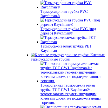
Термоусадочная трубка PVC
Raychman®
Термоусадочная трубка PVC (под
дерево) Raychman®
Термоусаживаемая трубка PET
Raychman
Клеевые
термоусадочные трубки
Тонкостенная термоусаживаемая
трубка TCT GW1 Raychman® с
термоплавким герметизирующим
клеевым слоем, не поддерживающая
горения.