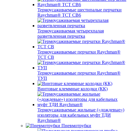
Термоусаживаемые шестипалые перчатки
Raychman® ТСТ СВ6
Термоусаживаемая четырехпалая
разветвленная перчатка
Термоусаживаемые перчатки Raychman®
TCT CB
Термоусаживаемые перчатки Raychman®
ТУП
Винтовые клеммные колодки (КК)
Термоусаживаемые жильные («дождевые»)
изоляторы для кабельных муфт ТДИ
Raychman®
Пневмотрубки