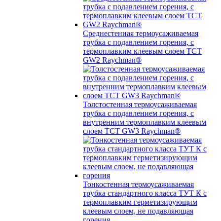
Среднестенная термоусаживаемая
трубка c подавлением горения, с
термоплавким клеевым слоем TCT
GW2 Raychman®
Толстостенная термоусаживаемая
трубка c подавлением горения, с
внутренним термоплавким клеевым
слоем TCT GW3 Raychman®
Тонкостенная термоусаживаемая
трубка стандартного класса ТУТ К с
термоплавким герметизирующим
клеевым слоем, не подавляющая
горения