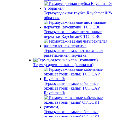
Термоусадочная трубка Raychman® Y-
образная
Термоусаживаемые шестипалые
перчатки Raychman® ТСТ СВ6
Термоусаживаемая четырехпалая
разветвленная перчатка
Термоусадочные капы (колпачки)
Термоусаживаемые кабельные
оконцеватели (капы) ТCT CAP
Raychman®
Термоусаживаемые кабельные
оконцеватели (капы) ОГТ/ОКТ