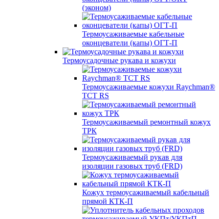
(эконом)
Термоусаживаемые кабельные
оконцеватели (капы) ОГТ-П
Термоусадочные рукава и кожухи
Термоусаживаемые кожухи Raychman®
TCT RS
Термоусаживаемый ремонтный кожух
ТРК
Термоусаживаемый рукав для
изоляции газовых труб (FRD)
Кожух термоусаживаемый кабельный
прямой КТК-П