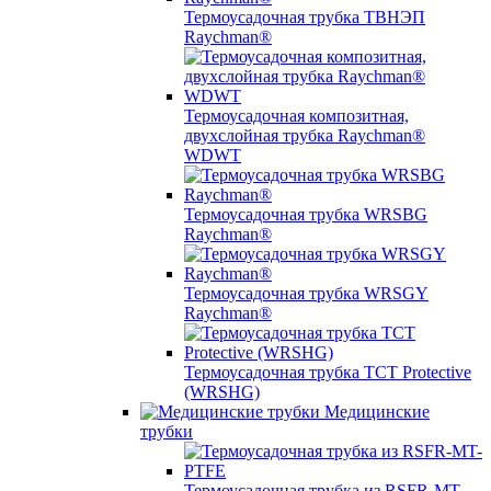
Термоусадочная трубка ТВНЭП
Raychman®
Термоусадочная композитная,
двухслойная трубка Raychman®
WDWT
Термоусадочная трубка WRSBG
Raychman®
Термоусадочная трубка WRSGY
Raychman®
Термоусадочная трубка TCT Protective
(WRSHG)
Медицинские
трубки
Термоусадочная трубка из RSFR-MT-