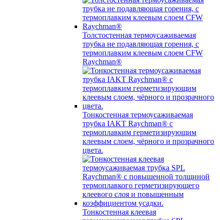
Толстостенная термоусаживаемая
трубка не подавляющая горения, с
термоплавким клеевым слоем CFW
Raychman®
Тонкостенная термоусаживаемая
трубка IAKT Raychman® с
термоплавким герметизирующим
клеевым слоем, чёрного и прозрачного
цвета.
Тонкостенная клеевая