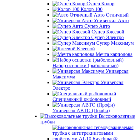
Супер Колор
Колор 100
Авто Отличный
Универсал Авто
Супер Авто
Супер Клеевой
Супер Электро
Супер Максимум
Клеевой
Мечта карполова
Набор оснастки (рыболовный)
Универсал
Максимум
Универсал
Электро
Специальный рыболовный
Универсал АВТО (Профи)
Высоковольтные
трубки