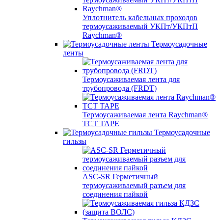
Уплотнитель кабельных проходов
термоусаживаемый УКПт/УКПтП
Raychman®
Термоусадочные
ленты
Термоусаживаемая лента для
трубопровода (FRDT)
Термоусаживаемая лента Raychman®
TCT TAPE
Термоусадочные
гильзы
ASC‐SR Герметичный
термоусаживаемый разъем для
соединения пайкой