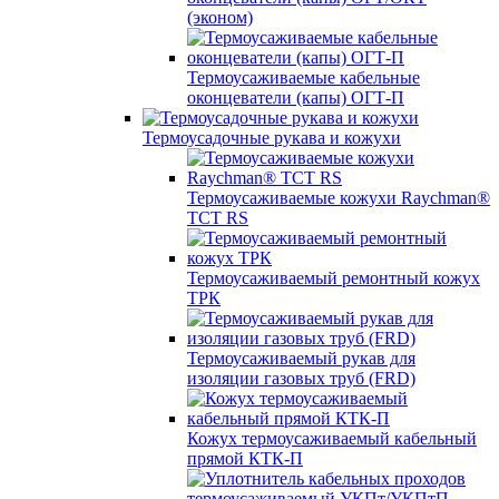
(эконом)
Термоусаживаемые кабельные
оконцеватели (капы) ОГТ-П
Термоусадочные рукава и кожухи
Термоусаживаемые кожухи Raychman®
TCT RS
Термоусаживаемый ремонтный кожух
ТРК
Термоусаживаемый рукав для
изоляции газовых труб (FRD)
Кожух термоусаживаемый кабельный
прямой КТК-П