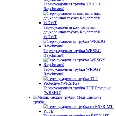
Термоусадочная трубка ТВНЭП
Raychman®
Термоусадочная композитная,
двухслойная трубка Raychman®
WDWT
Термоусадочная трубка WRSBG
Raychman®
Термоусадочная трубка WRSGY
Raychman®
Термоусадочная трубка TCT Protective
(WRSHG)
Медицинские
трубки
Термоусадочная трубка из RSFR-MT-