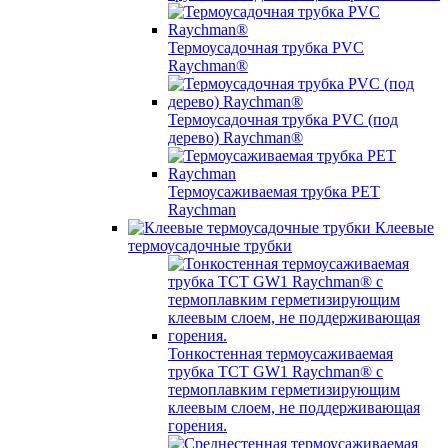
Термоусадочная трубка PVC
Raychman®
Термоусадочная трубка PVC (под
дерево) Raychman®
Термоусаживаемая трубка PET
Raychman
Клеевые
термоусадочные трубки
Тонкостенная термоусаживаемая
трубка TCT GW1 Raychman® с
термоплавким герметизирующим
клеевым слоем, не поддерживающая
горения.