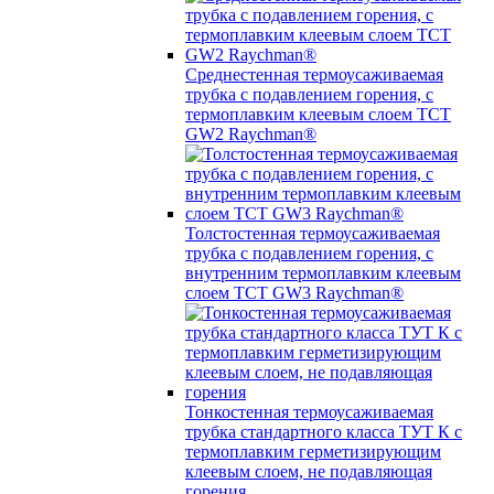
Среднестенная термоусаживаемая
трубка c подавлением горения, с
термоплавким клеевым слоем TCT
GW2 Raychman®
Толстостенная термоусаживаемая
трубка c подавлением горения, с
внутренним термоплавким клеевым
слоем TCT GW3 Raychman®
Тонкостенная термоусаживаемая
трубка стандартного класса ТУТ К с
термоплавким герметизирующим
клеевым слоем, не подавляющая
горения