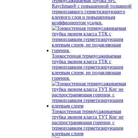
термоусаживаемая трубка SPL
Raychman® с повышенной толщиной
термоплавкого герметизирующего
клеевого слоя и повышенным
коэффициентом усадки.
Тонкостенная термоусаживаемая
трубка эконом класса ТТК с
термоплавким герметизирующим
клеевым слоем, не подавляющая
горения.
Тонкостенная термоусаживаемая
трубка эконом класса ТУТ Кнг не
распространяющая горения, с
термоплавким герметизирующим
клеевым слоем