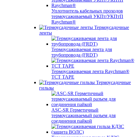
Уплотнитель кабельных проходов
термоусаживаемый УКПт/УКПтП
Raychman®
Термоусадочные
ленты
Термоусаживаемая лента для
трубопровода (FRDT)
Термоусаживаемая лента Raychman®
TCT TAPE
Термоусадочные
гильзы
ASC‐SR Герметичный
термоусаживаемый разъем для
соединения пайкой