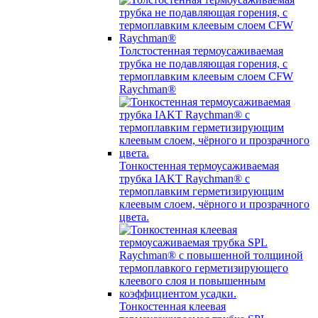
Толстостенная термоусаживаемая
трубка не подавляющая горения, с
термоплавким клеевым слоем CFW
Raychman®
Тонкостенная термоусаживаемая
трубка IAKT Raychman® с
термоплавким герметизирующим
клеевым слоем, чёрного и прозрачного
цвета.
Тонкостенная клеевая