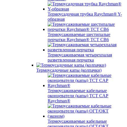
Термоусадочная трубка Raychman® Y-
образная
Термоусаживаемые шестипалые
перчатки Raychman® ТСТ СВ6
Термоусаживаемая четырехпалая
разветвленная перчатка
Термоусадочные капы (колпачки)
Термоусаживаемые кабельные
оконцеватели (капы) ТCT CAP
Raychman®
Термоусаживаемые кабельные
оконцеватели (капы) ОГТ/ОКТ