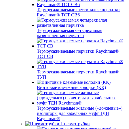
Термоусаживаемые шестипалые перчатки
Raychman® ТСТ СВ6
Термоусаживаемая четырехпалая
разветвленная перчатка
Термоусаживаемые перчатки Raychman®
TCT CB
Термоусаживаемые перчатки Raychman®
ТУП
Винтовые клеммные колодки (КК)
Термоусаживаемые жильные («дождевые»)
изоляторы для кабельных муфт ТДИ
Raychman®
Пневмотрубки