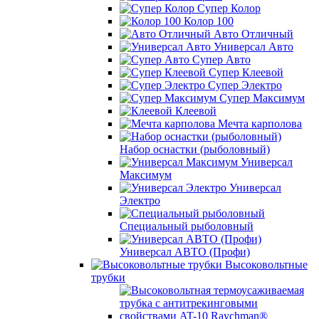
Супер Колор
Колор 100
Авто Отличный
Универсал Авто
Супер Авто
Супер Клеевой
Супер Электро
Супер Максимум
Клеевой
Мечта карполова
Набор оснастки (рыболовный)
Универсал
Максимум
Универсал
Электро
Специальный рыболовный
Универсал АВТО (Профи)
Высоковольтные
трубки