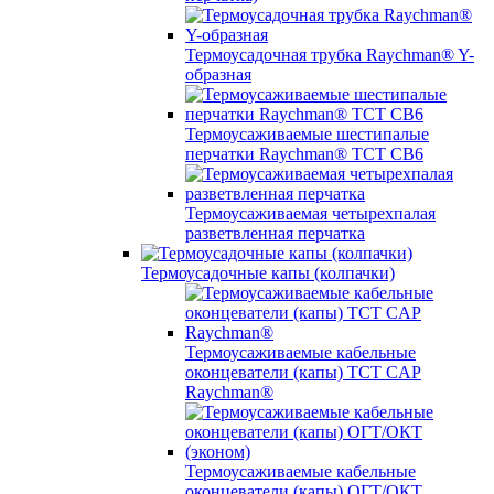
Термоусадочная трубка Raychman® Y-
образная
Термоусаживаемые шестипалые
перчатки Raychman® ТСТ СВ6
Термоусаживаемая четырехпалая
разветвленная перчатка
Термоусадочные капы (колпачки)
Термоусаживаемые кабельные
оконцеватели (капы) ТCT CAP
Raychman®
Термоусаживаемые кабельные
оконцеватели (капы) ОГТ/ОКТ