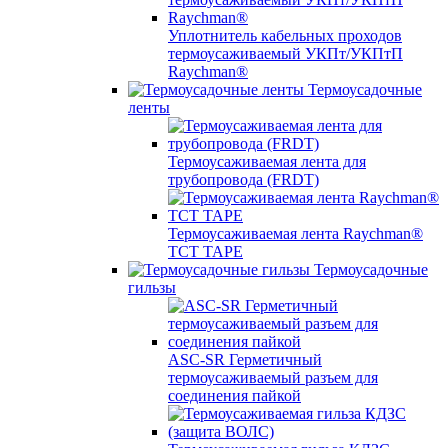
Уплотнитель кабельных проходов
термоусаживаемый УКПт/УКПтП
Raychman®
Термоусадочные
ленты
Термоусаживаемая лента для
трубопровода (FRDT)
Термоусаживаемая лента Raychman®
TCT TAPE
Термоусадочные
гильзы
ASC‐SR Герметичный
термоусаживаемый разъем для
соединения пайкой