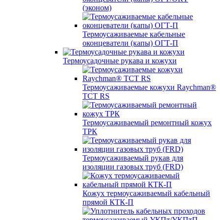
(эконом)
Термоусаживаемые кабельные
оконцеватели (капы) ОГТ-П
Термоусадочные рукава и кожухи
Термоусаживаемые кожухи Raychman®
TCT RS
Термоусаживаемый ремонтный кожух
ТРК
Термоусаживаемый рукав для
изоляции газовых труб (FRD)
Кожух термоусаживаемый кабельный
прямой КТК-П