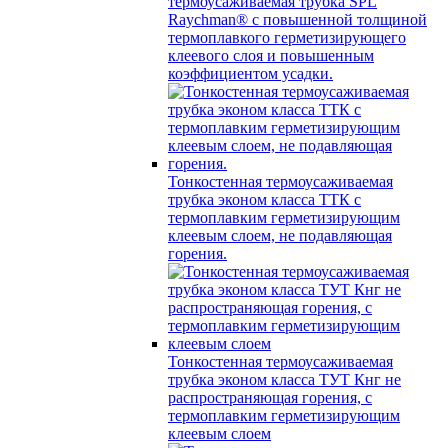
термоусаживаемая трубка SPL
Raychman® с повышенной толщиной
термоплавкого герметизирующего
клеевого слоя и повышенным
коэффициентом усадки.
Тонкостенная термоусаживаемая
трубка эконом класса ТТК с
термоплавким герметизирующим
клеевым слоем, не подавляющая
горения.
Тонкостенная термоусаживаемая
трубка эконом класса ТУТ Кнг не
распространяющая горения, с
термоплавким герметизирующим
клеевым слоем