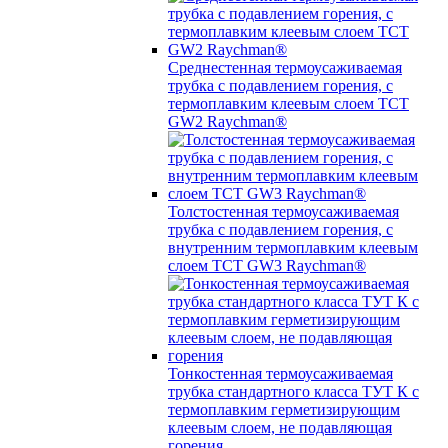
Среднестенная термоусаживаемая
трубка c подавлением горения, с
термоплавким клеевым слоем TCT
GW2 Raychman®
Толстостенная термоусаживаемая
трубка c подавлением горения, с
внутренним термоплавким клеевым
слоем TCT GW3 Raychman®
Тонкостенная термоусаживаемая
трубка стандартного класса ТУТ К с
термоплавким герметизирующим
клеевым слоем, не подавляющая
горения