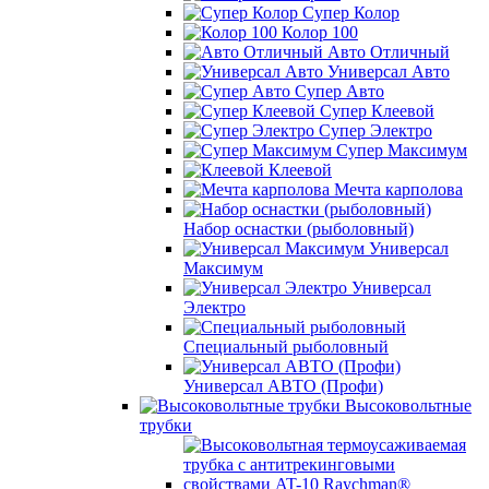
Супер Колор
Колор 100
Авто Отличный
Универсал Авто
Супер Авто
Супер Клеевой
Супер Электро
Супер Максимум
Клеевой
Мечта карполова
Набор оснастки (рыболовный)
Универсал
Максимум
Универсал
Электро
Специальный рыболовный
Универсал АВТО (Профи)
Высоковольтные
трубки