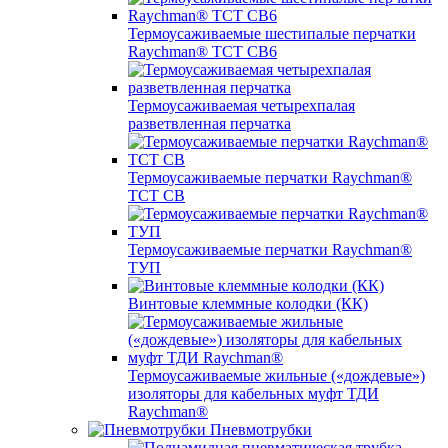
Термоусаживаемые шестипалые перчатки
Raychman® ТСТ СВ6
Термоусаживаемая четырехпалая
разветвленная перчатка
Термоусаживаемые перчатки Raychman®
TCT CB
Термоусаживаемые перчатки Raychman®
ТУП
Винтовые клеммные колодки (КК)
Термоусаживаемые жильные («дождевые»)
изоляторы для кабельных муфт ТДИ
Raychman®
Пневмотрубки