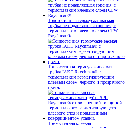
Толстостенная термоусаживаемая
трубка не подавляющая горения, с
термоплавким клеевым слоем CFW
Raychman®
Тонкостенная термоусаживаемая
трубка IAKT Raychman® с
термоплавким герметизирующим
клеевым слоем, чёрного и прозрачного
цвета.
Тонкостенная клеевая