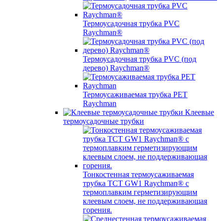
Термоусадочная трубка PVC
Raychman®
Термоусадочная трубка PVC (под
дерево) Raychman®
Термоусаживаемая трубка PET
Raychman
Клеевые
термоусадочные трубки
Тонкостенная термоусаживаемая
трубка TCT GW1 Raychman® с
термоплавким герметизирующим
клеевым слоем, не поддерживающая
горения.