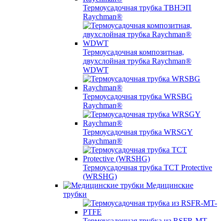
Термоусадочная трубка ТВНЭП
Raychman®
Термоусадочная композитная,
двухслойная трубка Raychman®
WDWT
Термоусадочная трубка WRSBG
Raychman®
Термоусадочная трубка WRSGY
Raychman®
Термоусадочная трубка TCT Protective
(WRSHG)
Медицинские
трубки
Термоусадочная трубка из RSFR-MT-