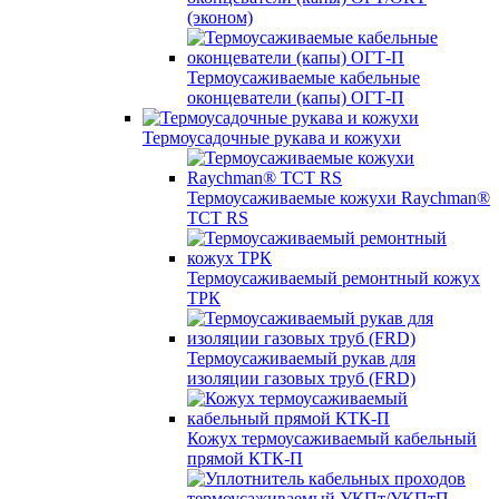
(эконом)
Термоусаживаемые кабельные
оконцеватели (капы) ОГТ-П
Термоусадочные рукава и кожухи
Термоусаживаемые кожухи Raychman®
TCT RS
Термоусаживаемый ремонтный кожух
ТРК
Термоусаживаемый рукав для
изоляции газовых труб (FRD)
Кожух термоусаживаемый кабельный
прямой КТК-П