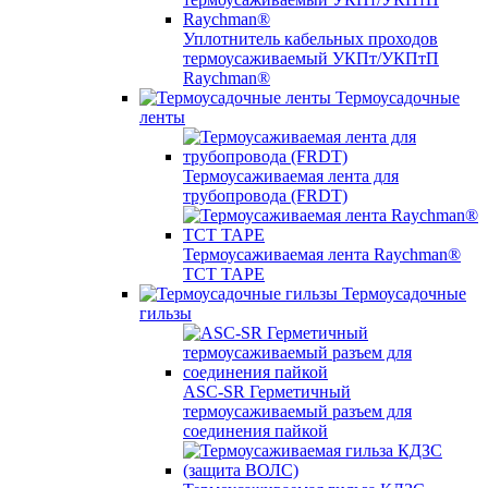
Уплотнитель кабельных проходов
термоусаживаемый УКПт/УКПтП
Raychman®
Термоусадочные
ленты
Термоусаживаемая лента для
трубопровода (FRDT)
Термоусаживаемая лента Raychman®
TCT TAPE
Термоусадочные
гильзы
ASC‐SR Герметичный
термоусаживаемый разъем для
соединения пайкой