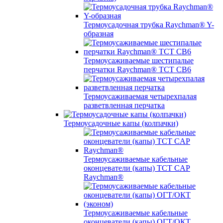
Термоусадочная трубка Raychman® Y-
образная
Термоусаживаемые шестипалые
перчатки Raychman® ТСТ СВ6
Термоусаживаемая четырехпалая
разветвленная перчатка
Термоусадочные капы (колпачки)
Термоусаживаемые кабельные
оконцеватели (капы) ТCT CAP
Raychman®
Термоусаживаемые кабельные
оконцеватели (капы) ОГТ/ОКТ