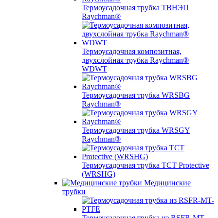
Термоусадочная трубка ТВНЭП
Raychman®
Термоусадочная композитная,
двухслойная трубка Raychman®
WDWT
Термоусадочная трубка WRSBG
Raychman®
Термоусадочная трубка WRSGY
Raychman®
Термоусадочная трубка TCT Protective
(WRSHG)
Медицинские
трубки
Термоусадочная трубка из RSFR-MT-