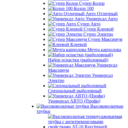
Супер Колор
Колор 100
Авто Отличный
Универсал Авто
Супер Авто
Супер Клеевой
Супер Электро
Супер Максимум
Клеевой
Мечта карполова
Набор оснастки (рыболовный)
Универсал
Максимум
Универсал
Электро
Специальный рыболовный
Универсал АВТО (Профи)
Высоковольтные
трубки