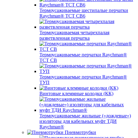
Термоусаживаемые шестипалые перчатки
Raychman® ТСТ СВ6
Термоусаживаемая четырехпалая
разветвленная перчатка
Термоусаживаемые перчатки Raychman®
TCT CB
Термоусаживаемые перчатки Raychman®
ТУП
Винтовые клеммные колодки (КК)
Термоусаживаемые жильные («дождевые»)
изоляторы для кабельных муфт ТДИ
Raychman®
Пневмотрубки