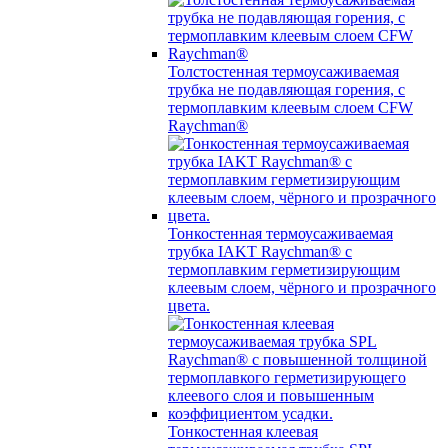
Толстостенная термоусаживаемая
трубка не подавляющая горения, с
термоплавким клеевым слоем CFW
Raychman®
Тонкостенная термоусаживаемая
трубка IAKT Raychman® с
термоплавким герметизирующим
клеевым слоем, чёрного и прозрачного
цвета.
Тонкостенная клеевая