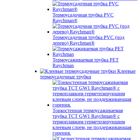
Термоусадочная трубка PVC
Raychman®
Термоусадочная трубка PVC (под
дерево) Raychman®
Термоусаживаемая трубка PET
Raychman
Клеевые
термоусадочные трубки
Тонкостенная термоусаживаемая
трубка TCT GW1 Raychman® с
термоплавким герметизирующим
клеевым слоем, не поддерживающая
горения.