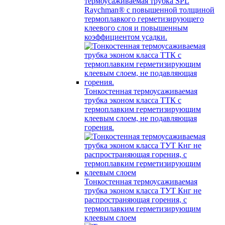
термоусаживаемая трубка SPL
Raychman® с повышенной толщиной
термоплавкого герметизирующего
клеевого слоя и повышенным
коэффициентом усадки.
Тонкостенная термоусаживаемая
трубка эконом класса ТТК с
термоплавким герметизирующим
клеевым слоем, не подавляющая
горения.
Тонкостенная термоусаживаемая
трубка эконом класса ТУТ Кнг не
распространяющая горения, с
термоплавким герметизирующим
клеевым слоем