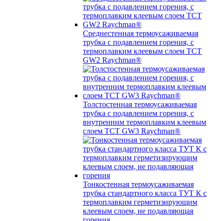
Среднестенная термоусаживаемая
трубка c подавлением горения, с
термоплавким клеевым слоем TCT
GW2 Raychman®
Толстостенная термоусаживаемая
трубка c подавлением горения, с
внутренним термоплавким клеевым
слоем TCT GW3 Raychman®
Тонкостенная термоусаживаемая
трубка стандартного класса ТУТ К с
термоплавким герметизирующим
клеевым слоем, не подавляющая
горения