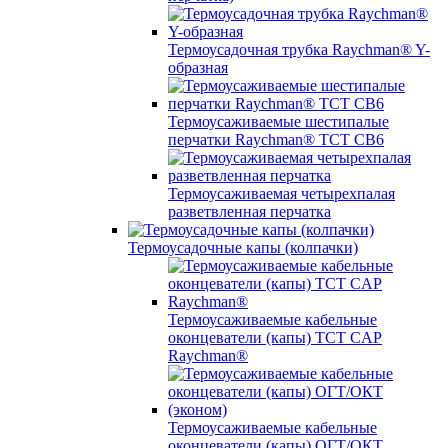
Термоусадочная трубка Raychman® Y-
образная
Термоусаживаемые шестипалые
перчатки Raychman® ТСТ СВ6
Термоусаживаемая четырехпалая
разветвленная перчатка
Термоусадочные капы (колпачки)
Термоусаживаемые кабельные
оконцеватели (капы) ТCT CAP
Raychman®
Термоусаживаемые кабельные
оконцеватели (капы) ОГТ/ОКТ