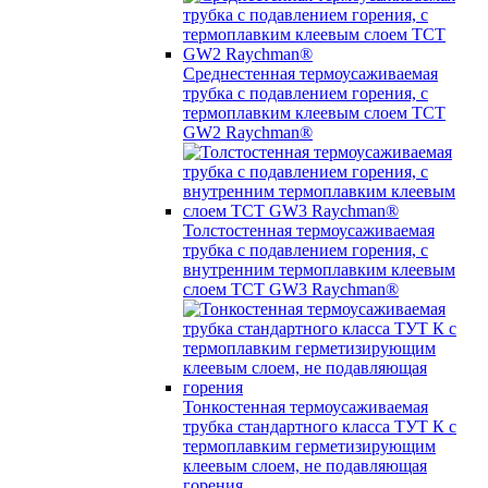
Среднестенная термоусаживаемая
трубка c подавлением горения, с
термоплавким клеевым слоем TCT
GW2 Raychman®
Толстостенная термоусаживаемая
трубка c подавлением горения, с
внутренним термоплавким клеевым
слоем TCT GW3 Raychman®
Тонкостенная термоусаживаемая
трубка стандартного класса ТУТ К с
термоплавким герметизирующим
клеевым слоем, не подавляющая
горения