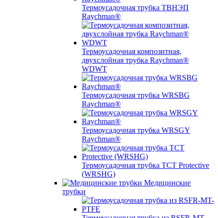
Термоусадочная трубка ТВНЭП
Raychman®
Термоусадочная композитная,
двухслойная трубка Raychman®
WDWT
Термоусадочная трубка WRSBG
Raychman®
Термоусадочная трубка WRSGY
Raychman®
Термоусадочная трубка TCT Protective
(WRSHG)
Медицинские
трубки
Термоусадочная трубка из RSFR-MT-