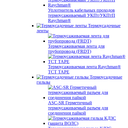
Уплотнитель кабельных проходов
термоусаживаемый УКПт/УКПтП
Raychman®
Термоусадочные
ленты
Термоусаживаемая лента для
трубопровода (FRDT)
Термоусаживаемая лента Raychman®
TCT TAPE
Термоусадочные
гильзы
ASC‐SR Герметичный
термоусаживаемый разъем для
соединения пайкой