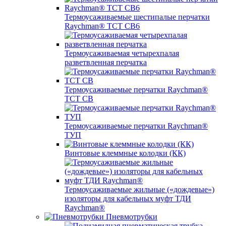
Термоусаживаемые шестипалые перчатки
Raychman® ТСТ СВ6
Термоусаживаемая четырехпалая
разветвленная перчатка
Термоусаживаемые перчатки Raychman®
TCT CB
Термоусаживаемые перчатки Raychman®
ТУП
Винтовые клеммные колодки (КК)
Термоусаживаемые жильные («дождевые»)
изоляторы для кабельных муфт ТДИ
Raychman®
Пневмотрубки