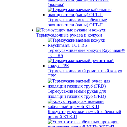
(эконом)
Термоусаживаемые кабельные
оконцеватели (капы) ОГТ-П
Термоусадочные рукава и кожухи
Термоусаживаемые кожухи Raychman®
TCT RS
Термоусаживаемый ремонтный кожух
ТРК
Термоусаживаемый рукав для
изоляции газовых труб (FRD)
Кожух термоусаживаемый кабельный
прямой КТК-П