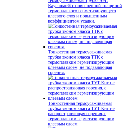
термоусаживаемая трубка SPL
Raychman® с повышенной толщиной
термоплавкого герметизирующего
клеевого слоя и повышенным
коэффициентом усадки.
Тонкостенная термоусаживаемая
трубка эконом класса ТТК с
термоплавким герметизирующим
клеевым слоем, не подавляющая
горения.
Тонкостенная термоусаживаемая
трубка эконом класса ТУТ Кнг не
распространяющая горения, с
термоплавким герметизирующим
клеевым слоем