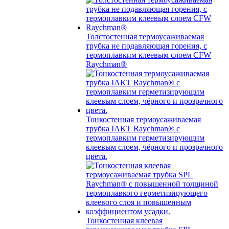
Толстостенная термоусаживаемая
трубка не подавляющая горения, с
термоплавким клеевым слоем CFW
Raychman®
Тонкостенная термоусаживаемая
трубка IAKT Raychman® с
термоплавким герметизирующим
клеевым слоем, чёрного и прозрачного
цвета.
Тонкостенная клеевая