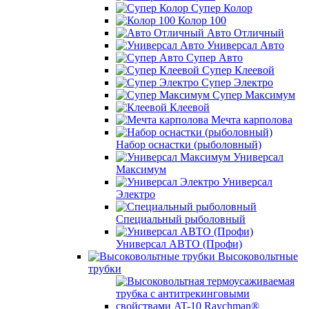
Супер Колор
Колор 100
Авто Отличный
Универсал Авто
Супер Авто
Супер Клеевой
Супер Электро
Супер Максимум
Клеевой
Мечта карполова
Набор оснастки (рыболовный)
Универсал
Максимум
Универсал
Электро
Специальный рыболовный
Универсал АВТО (Профи)
Высоковольтные
трубки