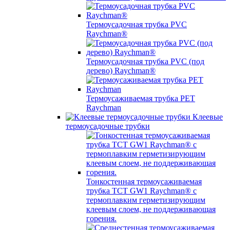
Термоусадочная трубка PVC
Raychman®
Термоусадочная трубка PVC (под
дерево) Raychman®
Термоусаживаемая трубка PET
Raychman
Клеевые
термоусадочные трубки
Тонкостенная термоусаживаемая
трубка TCT GW1 Raychman® с
термоплавким герметизирующим
клеевым слоем, не поддерживающая
горения.