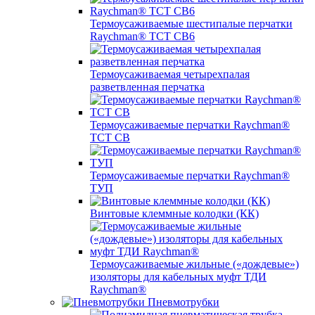
Термоусаживаемые шестипалые перчатки
Raychman® ТСТ СВ6
Термоусаживаемая четырехпалая
разветвленная перчатка
Термоусаживаемые перчатки Raychman®
TCT CB
Термоусаживаемые перчатки Raychman®
ТУП
Винтовые клеммные колодки (КК)
Термоусаживаемые жильные («дождевые»)
изоляторы для кабельных муфт ТДИ
Raychman®
Пневмотрубки