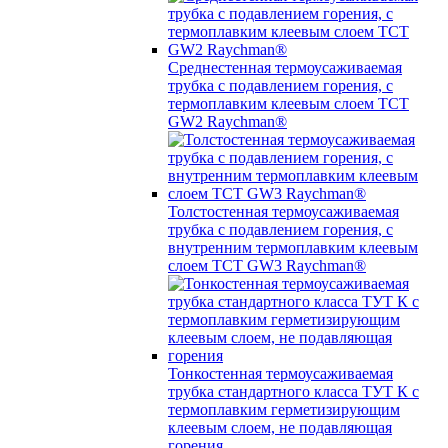
Среднестенная термоусаживаемая
трубка c подавлением горения, с
термоплавким клеевым слоем TCT
GW2 Raychman®
Толстостенная термоусаживаемая
трубка c подавлением горения, с
внутренним термоплавким клеевым
слоем TCT GW3 Raychman®
Тонкостенная термоусаживаемая
трубка стандартного класса ТУТ К с
термоплавким герметизирующим
клеевым слоем, не подавляющая
горения