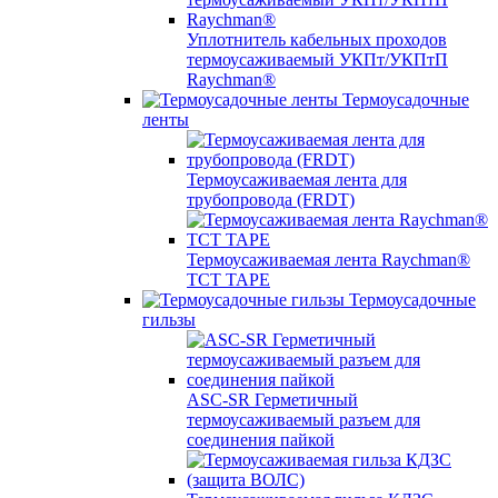
Уплотнитель кабельных проходов
термоусаживаемый УКПт/УКПтП
Raychman®
Термоусадочные
ленты
Термоусаживаемая лента для
трубопровода (FRDT)
Термоусаживаемая лента Raychman®
TCT TAPE
Термоусадочные
гильзы
ASC‐SR Герметичный
термоусаживаемый разъем для
соединения пайкой