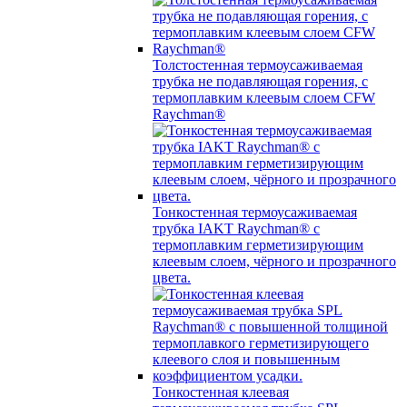
Толстостенная термоусаживаемая
трубка не подавляющая горения, с
термоплавким клеевым слоем CFW
Raychman®
Тонкостенная термоусаживаемая
трубка IAKT Raychman® с
термоплавким герметизирующим
клеевым слоем, чёрного и прозрачного
цвета.
Тонкостенная клеевая