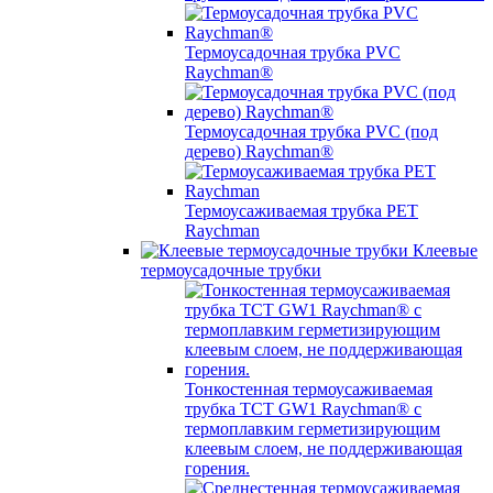
Термоусадочная трубка PVC
Raychman®
Термоусадочная трубка PVC (под
дерево) Raychman®
Термоусаживаемая трубка PET
Raychman
Клеевые
термоусадочные трубки
Тонкостенная термоусаживаемая
трубка TCT GW1 Raychman® с
термоплавким герметизирующим
клеевым слоем, не поддерживающая
горения.