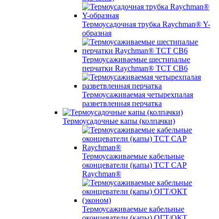
Термоусадочная трубка Raychman® Y-
образная
Термоусаживаемые шестипалые
перчатки Raychman® ТСТ СВ6
Термоусаживаемая четырехпалая
разветвленная перчатка
Термоусадочные капы (колпачки)
Термоусаживаемые кабельные
оконцеватели (капы) ТCT CAP
Raychman®
Термоусаживаемые кабельные
оконцеватели (капы) ОГТ/ОКТ