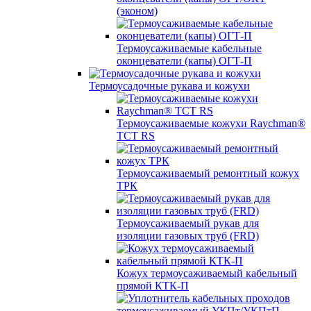
(эконом)
Термоусаживаемые кабельные
оконцеватели (капы) ОГТ-П
Термоусадочные рукава и кожухи
Термоусаживаемые кожухи Raychman®
TCT RS
Термоусаживаемый ремонтный кожух
ТРК
Термоусаживаемый рукав для
изоляции газовых труб (FRD)
Кожух термоусаживаемый кабельный
прямой КТК-П