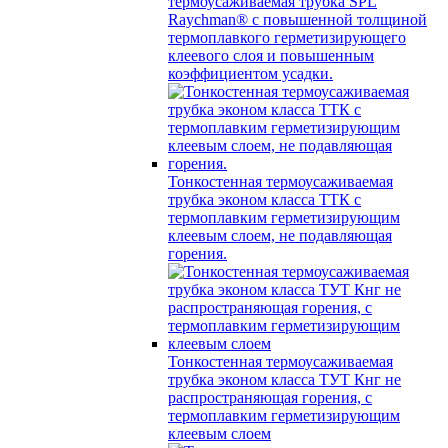
термоусаживаемая трубка SPL
Raychman® с повышенной толщиной
термоплавкого герметизирующего
клеевого слоя и повышенным
коэффициентом усадки.
Тонкостенная термоусаживаемая
трубка эконом класса ТТК с
термоплавким герметизирующим
клеевым слоем, не подавляющая
горения.
Тонкостенная термоусаживаемая
трубка эконом класса ТУТ Кнг не
распространяющая горения, с
термоплавким герметизирующим
клеевым слоем