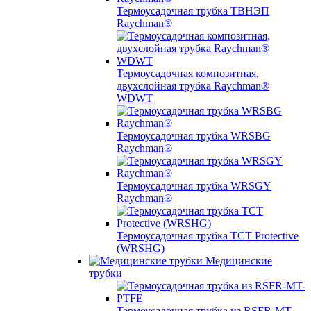
Термоусадочная трубка ТВНЭП
Raychman®
Термоусадочная композитная,
двухслойная трубка Raychman®
WDWT
Термоусадочная трубка WRSBG
Raychman®
Термоусадочная трубка WRSGY
Raychman®
Термоусадочная трубка TCT Protective
(WRSHG)
Медицинские
трубки
Термоусадочная трубка из RSFR-MT-