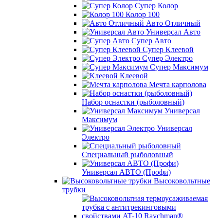
Супер Колор
Колор 100
Авто Отличный
Универсал Авто
Супер Авто
Супер Клеевой
Супер Электро
Супер Максимум
Клеевой
Мечта карполова
Набор оснастки (рыболовный)
Универсал
Максимум
Универсал
Электро
Специальный рыболовный
Универсал АВТО (Профи)
Высоковольтные
трубки