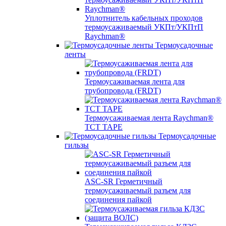
Уплотнитель кабельных проходов
термоусаживаемый УКПт/УКПтП
Raychman®
Термоусадочные
ленты
Термоусаживаемая лента для
трубопровода (FRDT)
Термоусаживаемая лента Raychman®
TCT TAPE
Термоусадочные
гильзы
ASC‐SR Герметичный
термоусаживаемый разъем для
соединения пайкой