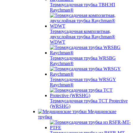
Термоусадочная трубка ТВНЭП
Raychman®
Термоусадочная композитная,
двухслойная трубка Raychman®
WDWT
Термоусадочная трубка WRSBG
Raychman®
Термоусадочная трубка WRSGY
Raychman®
Термоусадочная трубка TCT Protective
(WRSHG)
Медицинские
трубки
Термоусадочная трубка из RSFR-MT-