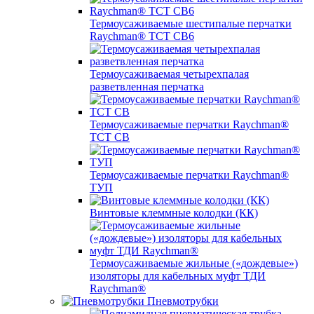
Термоусаживаемые шестипалые перчатки
Raychman® ТСТ СВ6
Термоусаживаемая четырехпалая
разветвленная перчатка
Термоусаживаемые перчатки Raychman®
TCT CB
Термоусаживаемые перчатки Raychman®
ТУП
Винтовые клеммные колодки (КК)
Термоусаживаемые жильные («дождевые»)
изоляторы для кабельных муфт ТДИ
Raychman®
Пневмотрубки