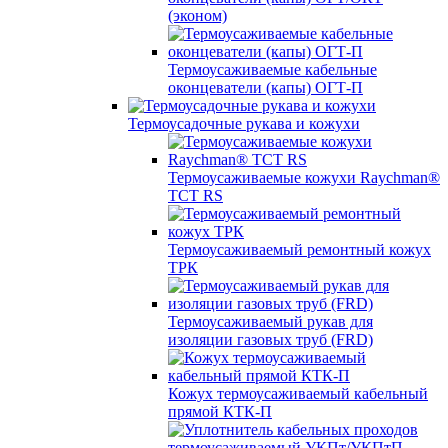
(эконом)
Термоусаживаемые кабельные
оконцеватели (капы) ОГТ-П
Термоусадочные рукава и кожухи
Термоусаживаемые кожухи Raychman®
TCT RS
Термоусаживаемый ремонтный кожух
ТРК
Термоусаживаемый рукав для
изоляции газовых труб (FRD)
Кожух термоусаживаемый кабельный
прямой КТК-П