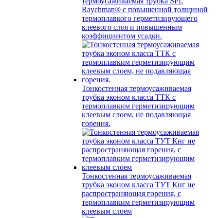
термоусаживаемая трубка SPL
Raychman® с повышенной толщиной
термоплавкого герметизирующего
клеевого слоя и повышенным
коэффициентом усадки.
Тонкостенная термоусаживаемая
трубка эконом класса ТТК с
термоплавким герметизирующим
клеевым слоем, не подавляющая
горения.
Тонкостенная термоусаживаемая
трубка эконом класса ТУТ Кнг не
распространяющая горения, с
термоплавким герметизирующим
клеевым слоем