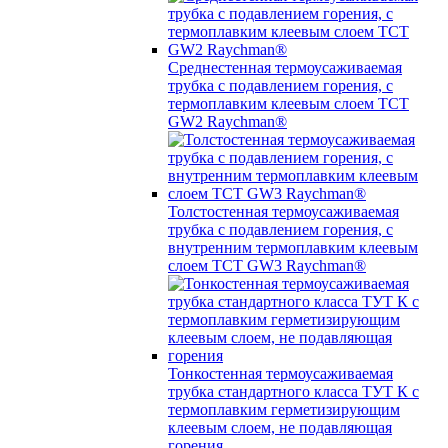
Среднестенная термоусаживаемая
трубка c подавлением горения, с
термоплавким клеевым слоем TCT
GW2 Raychman®
Толстостенная термоусаживаемая
трубка c подавлением горения, с
внутренним термоплавким клеевым
слоем TCT GW3 Raychman®
Тонкостенная термоусаживаемая
трубка стандартного класса ТУТ К с
термоплавким герметизирующим
клеевым слоем, не подавляющая
горения