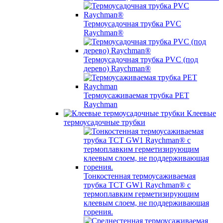
Термоусадочная трубка PVC
Raychman®
Термоусадочная трубка PVC (под
дерево) Raychman®
Термоусаживаемая трубка PET
Raychman
Клеевые
термоусадочные трубки
Тонкостенная термоусаживаемая
трубка TCT GW1 Raychman® с
термоплавким герметизирующим
клеевым слоем, не поддерживающая
горения.