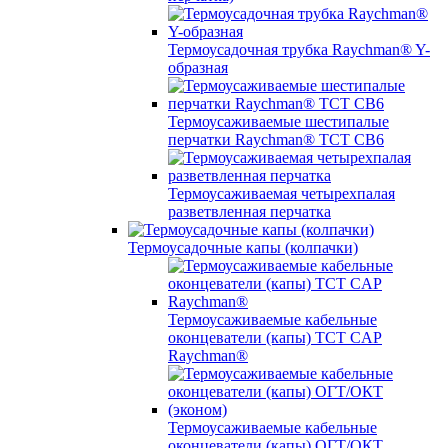
Термоусадочная трубка Raychman® Y-
образная
Термоусаживаемые шестипалые
перчатки Raychman® ТСТ СВ6
Термоусаживаемая четырехпалая
разветвленная перчатка
Термоусадочные капы (колпачки)
Термоусаживаемые кабельные
оконцеватели (капы) ТCT CAP
Raychman®
Термоусаживаемые кабельные
оконцеватели (капы) ОГТ/ОКТ