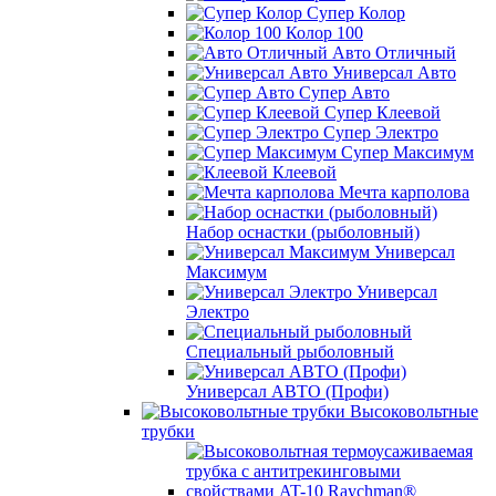
Супер Колор
Колор 100
Авто Отличный
Универсал Авто
Супер Авто
Супер Клеевой
Супер Электро
Супер Максимум
Клеевой
Мечта карполова
Набор оснастки (рыболовный)
Универсал
Максимум
Универсал
Электро
Специальный рыболовный
Универсал АВТО (Профи)
Высоковольтные
трубки