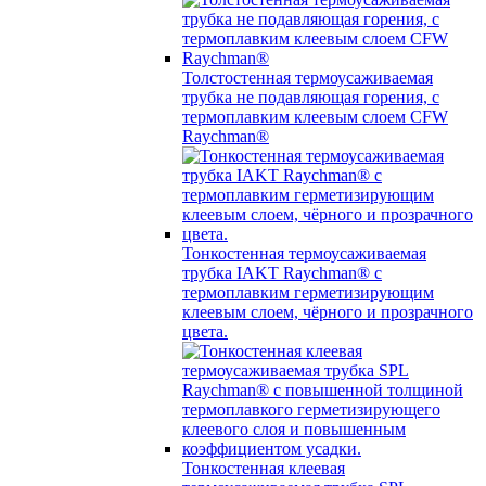
Толстостенная термоусаживаемая
трубка не подавляющая горения, с
термоплавким клеевым слоем CFW
Raychman®
Тонкостенная термоусаживаемая
трубка IAKT Raychman® с
термоплавким герметизирующим
клеевым слоем, чёрного и прозрачного
цвета.
Тонкостенная клеевая